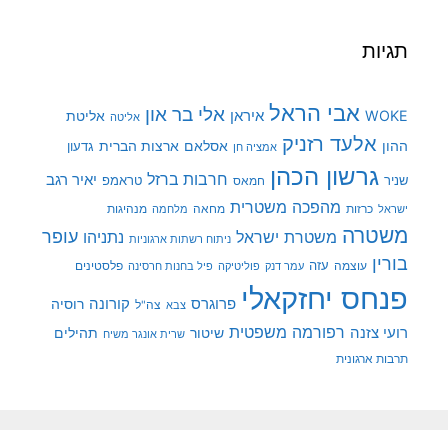
תגיות
אבי הראל
אלי בר און
איראן
WOKE
אליטת
אליטה
אלעד רזניק
ההון
אסלאם
ארצות הברית
גדעון
אמציה חן
גרשון הכהן
חרבות ברזל
יאיר רגב
שניר
טראמפ
חמאס
מהפכה משטרית
מנהיגות
ישראל
כרזות
מחאה
מלחמה
משטרה
עופר
משטרת ישראל
נתניהו
ניתוח רשתות ארגוניות
בורין
עוצמה
עזה
פלסטינים
עמר דנק
פוליטיקה
פיל בחנות חרסינה
פנחס יחזקאלי
קורונה
פרוגרס
רוסיה
צה"ל
צבא
רפורמה משפטית
רועי צזנה
שיטור
תהילים
שרית אונגר משיח
תרבות ארגונית