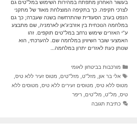
בעשור האחרון מתפתח במהירות השימוש במל"טים גם
לצרכי תקיפה. כך בתקיפה המוצלחת מאוד של מתקני
הנפט בערב הסעודית שהתרחשה בשנה שעברה; כך גם
במלחמה הנוכחית בין אזרביג'אן לארמניה, שם מתבצע
ע"י האזרים שימוש נרחב במל"טים תוקפים. זהו
האמצעי שובר השיוויון במלחמה שם. להערכתי, הוא
שנותן כעת לאזרים יתרון במלחמה…
קטגוריות
מורכבות בביטחון לאומי
תגיות
אלי בר און
,
מזל"ט
,
מזל"טים
,
מטוס זעיר ללא טיס
,
מטוס ללא טיס
,
מטוסים זעירים ללא טיס
,
מטוסים ללא
טיס
,
מל"ט
,
מל"טים
,
ריפר
כתיבת תגובה