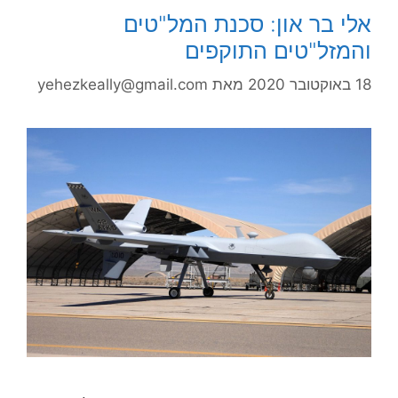
אלי בר און: סכנת המל"טים
והמזל"טים התוקפים
18 באוקטובר 2020
מאת
yehezkeally@gmail.com