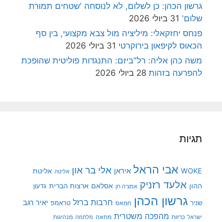
גרשון הכהן: כן לשלום, לא לנוסחה 'שטחים תמורת
שלום'
31 ביולי 2026
פנחס יחזקאלי: מיליציה מול צבא מקצועי, בין סף
הכאוס לקיפאון בירוקרטי
31 ביולי 2026
משה כהן אליה: רל"ביזם: התנגדות פוליטית שהופכת
להפרעה בזהות
28 ביולי 2026
תגיות
אבי הראל
אלי בר און
איראן
WOKE
אליטת
אליטה
אלעד רזניק
ההון
אסלאם
ארצות הברית
גדעון
אמציה חן
גרשון הכהן
חרבות ברזל
יאיר רגב
שניר
טראמפ
חמאס
מהפכה משטרית
מנהיגות
ישראל
כרזות
מחאה
מלחמה