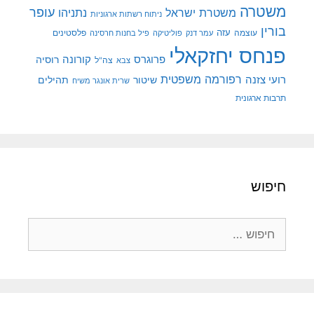
משטרה
עופר
משטרת ישראל
נתניהו
ניתוח רשתות ארגוניות
בורין
עוצמה
עזה
פלסטינים
עמר דנק
פוליטיקה
פיל בחנות חרסינה
פנחס יחזקאלי
קורונה
פרוגרס
רוסיה
צה"ל
צבא
רפורמה משפטית
רועי צזנה
שיטור
תהילים
שרית אונגר משיח
תרבות ארגונית
חיפוש
חיפוש: