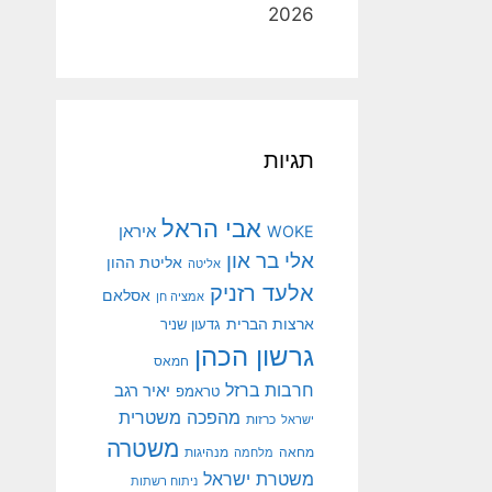
2026
תגיות
אבי הראל
איראן
WOKE
אלי בר און
אליטת ההון
אליטה
אלעד רזניק
אסלאם
אמציה חן
ארצות הברית
גדעון שניר
גרשון הכהן
חמאס
חרבות ברזל
יאיר רגב
טראמפ
מהפכה משטרית
ישראל
כרזות
משטרה
מנהיגות
מחאה
מלחמה
משטרת ישראל
ניתוח רשתות