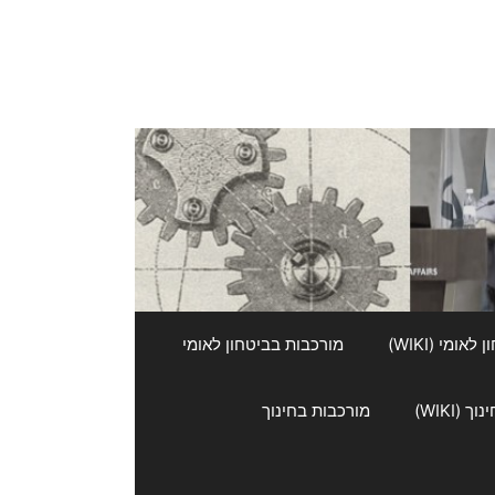
אומי (WIKI)
מורכבות בביטחון לאומי
 (WIKI)
מורכבות בחינוך