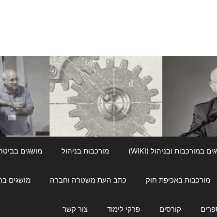
ם במורכבות ובניהול (WIKI)
מורכבות בניהול
מושגים בביטחון ל
מורכבות באכיפת חוק
כתב העת משטרה וחברה
מושגים בחינוך
פרים
קורסים
פרקי לימוד
צור קשר