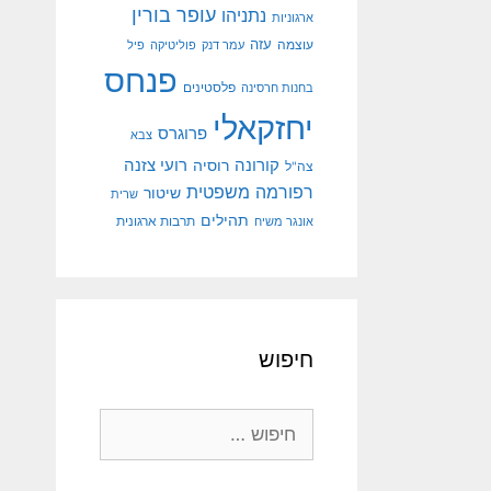
עופר בורין
נתניהו
ארגוניות
עוצמה
עזה
עמר דנק
פוליטיקה
פיל
פנחס
פלסטינים
בחנות חרסינה
יחזקאלי
פרוגרס
צבא
קורונה
רועי צזנה
רוסיה
צה"ל
רפורמה משפטית
שיטור
שרית
תהילים
אונגר משיח
תרבות ארגונית
חיפוש
חיפוש: