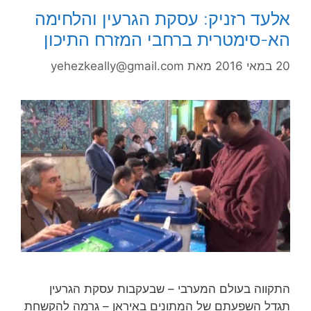
אלעד רזניק: עסקת הגרעין והלחימה
הא-סימטרית ברחבי המזרח התיכון
20 במאי 2016
מאת
yehezkeally@gmail.com
התקווה בעולם המערבי – שבעקבות עסקת הגרעין
תגדל השפעתם של המתונים באיראן – גרמה להקשחת