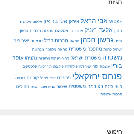
תגיות
אבי הראל
אלי בר און
איראן
WOKE
אליטת
אליטה
אלעד רזניק
ההון
אסלאם
ארצות הברית
גדעון
אמציה חן
גרשון הכהן
חרבות ברזל
יאיר רגב
שניר
טראמפ
חמאס
מהפכה משטרית
מנהיגות
ישראל
כרזות
מחאה
מלחמה
משטרה
עופר
משטרת ישראל
נתניהו
ניתוח רשתות ארגוניות
בורין
עוצמה
עזה
פלסטינים
עמר דנק
פוליטיקה
פיל בחנות חרסינה
פנחס יחזקאלי
קורונה
פרוגרס
רוסיה
צה"ל
צבא
רפורמה משפטית
רועי צזנה
שיטור
תהילים
שרית אונגר משיח
תרבות ארגונית
חיפוש