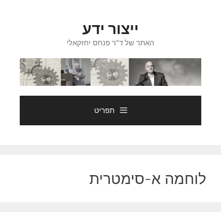
דלג
תוכן
ייצור ידע
האתר של ד"ר פנחס יחזקאלי
תפריט
לוחמה א-סימטרית