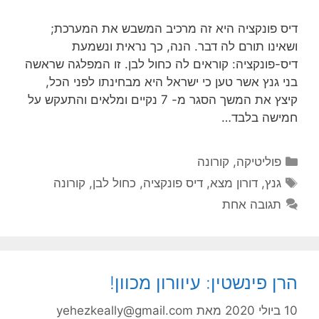
דיס פונקציה היא זה מרכיב המשבש את המערכת;
ושאינו תורם לה דבר. הנה, כך נראית ונשמעת
דיס-פונקציה: קוראים לה כחול לבן. זו המפלגה שראשה
בני גנץ אשר טען כי ישראל היא מבחינתו לפני הכל,
קיצץ את המשך הסגר מ- 7 נקיים ומלאים והתעקש על
חמישה בלבד…
קטגוריות
פוליטיקה
,
קורונה
תגיות
גנץ
,
דורון מצא
,
דיס פונקציה
,
כחול לבן
,
קורונה
תגובה אחת
הרן פינשטין: עיוורון מכוון!
10 ביולי 2020
מאת
yehezkeally@gmail.com