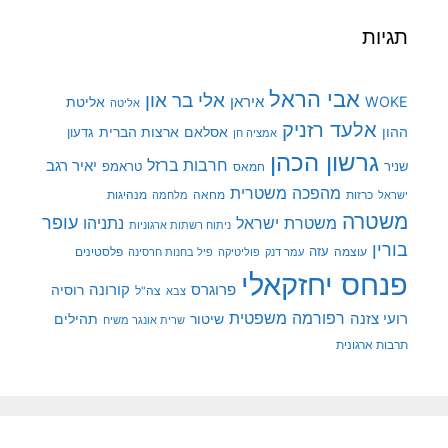
תגיות
אבי הראל
אלי בר און
איראן
WOKE
אליטת
אליטה
אלעד רזניק
ההון
אסלאם
ארצות הברית
גדעון
אמציה חן
גרשון הכהן
חרבות ברזל
יאיר רגב
שניר
טראמפ
חמאס
מהפכה משטרית
מנהיגות
ישראל
כרזות
מחאה
מלחמה
משטרה
עופר
משטרת ישראל
נתניהו
ניתוח רשתות ארגוניות
בורין
עוצמה
עזה
פלסטינים
עמר דנק
פוליטיקה
פיל בחנות חרסינה
פנחס יחזקאלי
קורונה
פרוגרס
רוסיה
צה"ל
צבא
רפורמה משפטית
רועי צזנה
שיטור
תהילים
שרית אונגר משיח
תרבות ארגונית