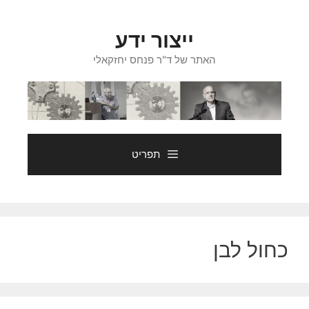
דלג
תוכן
ייצור ידע
האתר של ד"ר פנחס יחזקאלי
תפריט
כחול לבן