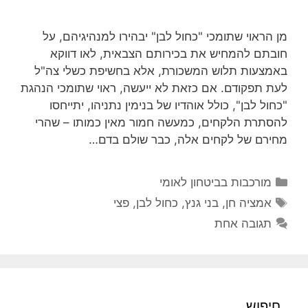
מן הראוי שתומכי "כחול לבן" יבהירו למנהיגיהם, על
חובתם להמחיש את בכירותם הצבאית, לאו דווקא
באמצעות תלוש המשכורת, אלא בחשיפת כשלי צה"ל
לעת תפקודם. אם כזאת לא ייעשה, ראוי שתומכי הנהגת
"כחול לבן", כולל אוהדיו של בנימין נתניהו, יתייחסו
להסתרת הלקחים, כמעשה חמור מאין כמותו – שהרי
מחירם של לקחים אלה, כבר שולם בדם…
קטגוריות
מורכבות בביטחון לאומי
תגיות
אמציה חן
,
בני גנץ
,
כחול לבן
,
פצי
תגובה אחת
חיפוש