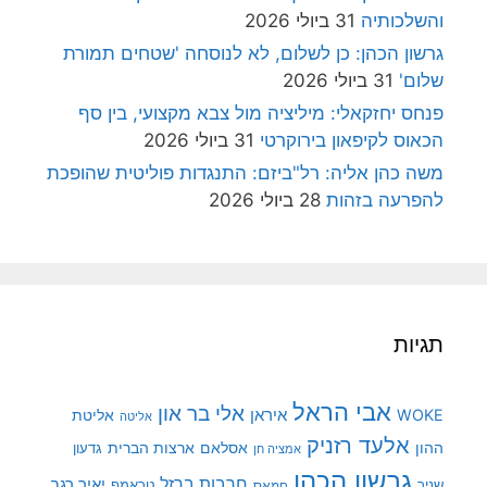
והשלכותיה
31 ביולי 2026
גרשון הכהן: כן לשלום, לא לנוסחה 'שטחים תמורת
שלום'
31 ביולי 2026
פנחס יחזקאלי: מיליציה מול צבא מקצועי, בין סף
הכאוס לקיפאון בירוקרטי
31 ביולי 2026
משה כהן אליה: רל"ביזם: התנגדות פוליטית שהופכת
להפרעה בזהות
28 ביולי 2026
תגיות
אבי הראל
אלי בר און
איראן
WOKE
אליטת
אליטה
אלעד רזניק
ההון
אסלאם
ארצות הברית
גדעון
אמציה חן
גרשון הכהן
חרבות ברזל
יאיר רגב
שניר
טראמפ
חמאס