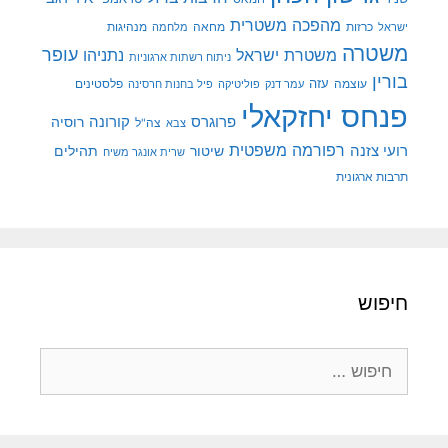
מהפכה משטרית
מנהיגות
ישראל
כרזות
מחאה
מלחמה
משטרה
עופר
משטרת ישראל
נתניהו
ניתוח רשתות ארגוניות
בורין
עוצמה
עזה
פלסטינים
עמר דנק
פוליטיקה
פיל בחנות חרסינה
פנחס יחזקאלי
קורונה
פרוגרס
רוסיה
צה"ל
צבא
רפורמה משפטית
רועי צזנה
שיטור
תהילים
שרית אונגר משיח
תרבות ארגונית
חיפוש
חיפוש: