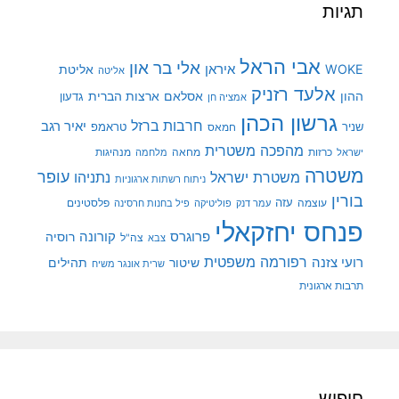
תגיות
אבי הראל
אלי בר און
איראן
WOKE
אליטת
אליטה
אלעד רזניק
ההון
אסלאם
ארצות הברית
גדעון
אמציה חן
גרשון הכהן
חרבות ברזל
יאיר רגב
שניר
טראמפ
חמאס
מהפכה משטרית
מנהיגות
ישראל
כרזות
מחאה
מלחמה
משטרה
עופר
משטרת ישראל
נתניהו
ניתוח רשתות ארגוניות
בורין
עוצמה
עזה
פלסטינים
עמר דנק
פוליטיקה
פיל בחנות חרסינה
פנחס יחזקאלי
קורונה
פרוגרס
רוסיה
צה"ל
צבא
רפורמה משפטית
רועי צזנה
שיטור
תהילים
שרית אונגר משיח
תרבות ארגונית
חיפוש