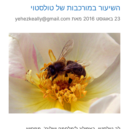
השיעור במורכבות של טולסטוי
23 באוגוסט 2016
מאת
yehezkeally@gmail.com
לב טולסטוי, באפילוג ל'מלחמה ושלום', ממחיש