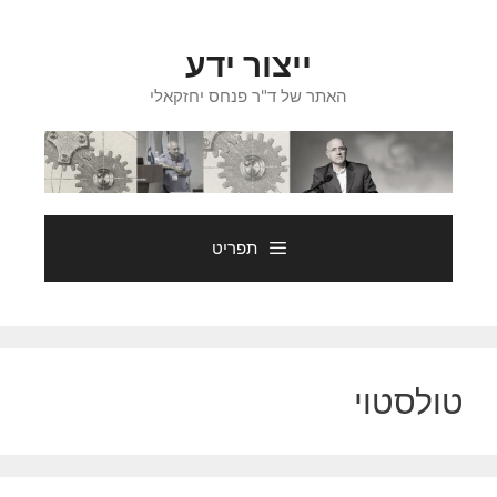
דלג
תוכן
ייצור ידע
האתר של ד"ר פנחס יחזקאלי
תפריט
טולסטוי