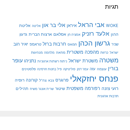
תגיות
אבי הראל
אלי בר און
איראן
WOKE
אליטת
אליטה
אלעד רזניק
ההון
אסלאם
ארצות הברית
גדעון
אמציה חן
גרשון הכהן
חרבות ברזל
יאיר רגב
שניר
טראמפ
חמאס
מהפכה משטרית
מנהיגות
ישראל
כרזות
מחאה
מלחמה
משטרה
עופר
משטרת ישראל
נתניהו
ניתוח רשתות ארגוניות
בורין
עוצמה
עזה
פלסטינים
עמר דנק
פוליטיקה
פיל בחנות חרסינה
פנחס יחזקאלי
קורונה
פרוגרס
רוסיה
צה"ל
צבא
רפורמה משפטית
רועי צזנה
שיטור
תהילים
שרית אונגר משיח
תרבות ארגונית