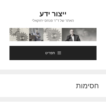
דלג
תוכן
ייצור ידע
האתר של ד"ר פנחס יחזקאלי
תפריט
חסימות