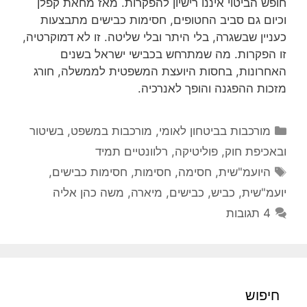
חופש הביטוי איננו רישיון להפקרות. מאז מחאת קפלן
וכיום גם סביב החטופים, חסימות כבישים מתבצעות
כעניין שבשגרה, בלי היתר ובלי שליטה. זו לא דמוקרטיה,
זו הפקרות. מה שמתרחש בכבישי ישראל בשנים
האחרונות, בחסות היועצת המשפטית לממשלה, חורג
מזכות ההפגנה והופך לאנרכיה.
קטגוריות
מורכבות בביטחון לאומי
,
מורכבות במשפט, בשיטור
ובאכיפת חוק
,
פוליטיקה
,
רלוונטיים תמיד
תגיות
היועמ"שית
,
חסימה
,
חסימות
,
חסימות כבישים
,
יועמ"שית
,
כביש
,
כבישים
,
מיארה
,
משה כהן אליה
4 תגובות
חיפוש