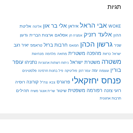
תגיות
אבי הראל
אלי בר און
איראן
WOKE
אליטת
אליטה
אלעד רזניק
ההון
אסלאם
ארצות הברית
גדעון
אמציה חן
גרשון הכהן
חרבות ברזל
יאיר רגב
שניר
טראמפ
חמאס
מהפכה משטרית
מנהיגות
ישראל
כרזות
מחאה
מלחמה
משטרה
עופר
משטרת ישראל
נתניהו
ניתוח רשתות ארגוניות
בורין
עוצמה
עזה
פלסטינים
עמר דנק
פוליטיקה
פיל בחנות חרסינה
פנחס יחזקאלי
קורונה
פרוגרס
רוסיה
צה"ל
צבא
רפורמה משפטית
רועי צזנה
שיטור
תהילים
שרית אונגר משיח
תרבות ארגונית