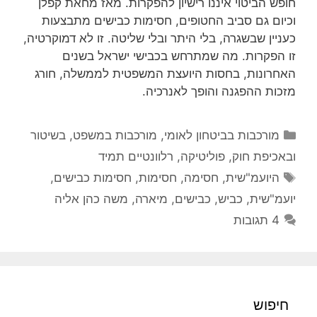
חופש הביטוי איננו רישיון להפקרות. מאז מחאת קפלן
וכיום גם סביב החטופים, חסימות כבישים מתבצעות
כעניין שבשגרה, בלי היתר ובלי שליטה. זו לא דמוקרטיה,
זו הפקרות. מה שמתרחש בכבישי ישראל בשנים
האחרונות, בחסות היועצת המשפטית לממשלה, חורג
מזכות ההפגנה והופך לאנרכיה.
קטגוריות
מורכבות בביטחון לאומי
,
מורכבות במשפט, בשיטור
ובאכיפת חוק
,
פוליטיקה
,
רלוונטיים תמיד
תגיות
היועמ"שית
,
חסימה
,
חסימות
,
חסימות כבישים
,
יועמ"שית
,
כביש
,
כבישים
,
מיארה
,
משה כהן אליה
4 תגובות
חיפוש