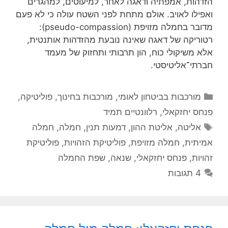
הזדהות, אמפתיה ודאגה לאחר, למיעוטים, למהגרים
ואפילו לאויב. אולם מתחת לפני השטח עולה כי לא פעם
מדובר בחמלה מזויפת (pseudo-compassion):
רטוריקה של דאגה שאינה נובעת מהזדהות אותנטית,
אלא משיקולי כוח, הון תרבותי ותחזוק של מעמד
חברתי־אליטיסטי.
קטגוריות
מורכבות בביטחון לאומי
,
מורכבות בחינוך
,
פוליטיקה
,
פנחס יחזקאלי
,
רלוונטיים תמיד
תגיות
אליטה
,
אליטת ההון
,
דמעות תנין
,
חמלה
,
חמלה
אמיתית
,
חמלה מזויפת
,
פוליטיקת הזהויות
,
פוליטיקת
זהויות
,
פנחס יחזקאלי
,
שנאה
,
שפת החמלה
4 תגובות