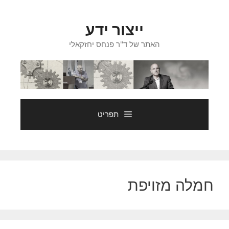
דלג
תוכן
ייצור ידע
האתר של ד"ר פנחס יחזקאלי
תפריט
חמלה מזויפת