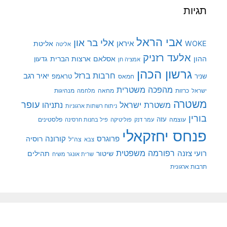
תגיות
אבי הראל
אלי בר און
איראן
WOKE
אליטת
אליטה
אלעד רזניק
ההון
אסלאם
ארצות הברית
גדעון
אמציה חן
גרשון הכהן
חרבות ברזל
יאיר רגב
שניר
טראמפ
חמאס
מהפכה משטרית
מנהיגות
ישראל
כרזות
מחאה
מלחמה
משטרה
עופר
משטרת ישראל
נתניהו
ניתוח רשתות ארגוניות
בורין
עוצמה
עזה
פלסטינים
עמר דנק
פוליטיקה
פיל בחנות חרסינה
פנחס יחזקאלי
קורונה
פרוגרס
רוסיה
צה"ל
צבא
רפורמה משפטית
רועי צזנה
שיטור
תהילים
שרית אונגר משיח
תרבות ארגונית