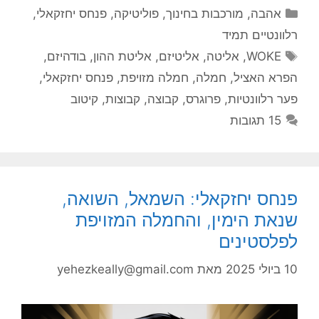
קטגוריות
אהבה
,
מורכבות בחינוך
,
פוליטיקה
,
פנחס יחזקאלי
,
רלוונטיים תמיד
תגיות
WOKE
,
אליטה
,
אליטיזם
,
אליטת ההון
,
בודהיזם
,
הפרא האציל
,
חמלה
,
חמלה מזויפת
,
פנחס יחזקאלי
,
פער רלוונטיות
,
פרוגרס
,
קבוצה
,
קבוצות
,
קיטוב
15 תגובות
פנחס יחזקאלי: השמאל, השואה,
שנאת הימין, והחמלה המזויפת
לפלסטינים
10 ביולי 2025
מאת
yehezkeally@gmail.com