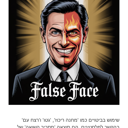
שימוש בביטויים כמו 'מחנה ריכוז', 'גטו' ו'רצח עם'
בהקשר לפלסטינים, הם תוצאה 'תסביך השואה' של