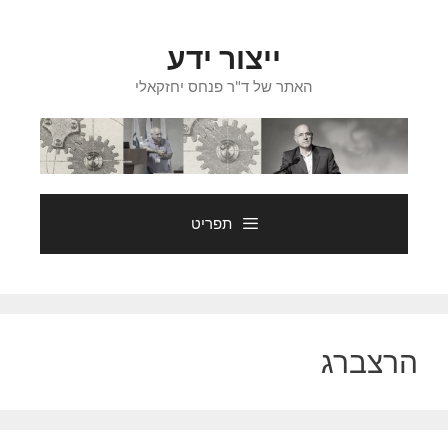
דלג
תוכן
ייצור ידע
האתר של ד"ר פנחס יחזקאלי
תפריט
הרצברג