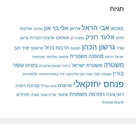
תגיות
אבי הראל
אלי בר און
איראן
WOKE
אליטת
אליטה
אלעד רזניק
ההון
אסלאם
ארצות הברית
גדעון
אמציה חן
גרשון הכהן
חרבות ברזל
יאיר רגב
שניר
טראמפ
חמאס
מהפכה משטרית
מנהיגות
ישראל
כרזות
מחאה
מלחמה
משטרה
עופר
משטרת ישראל
נתניהו
ניתוח רשתות ארגוניות
בורין
עוצמה
עזה
פלסטינים
עמר דנק
פוליטיקה
פיל בחנות חרסינה
פנחס יחזקאלי
קורונה
פרוגרס
רוסיה
צה"ל
צבא
רפורמה משפטית
רועי צזנה
שיטור
תהילים
שרית אונגר משיח
תרבות ארגונית