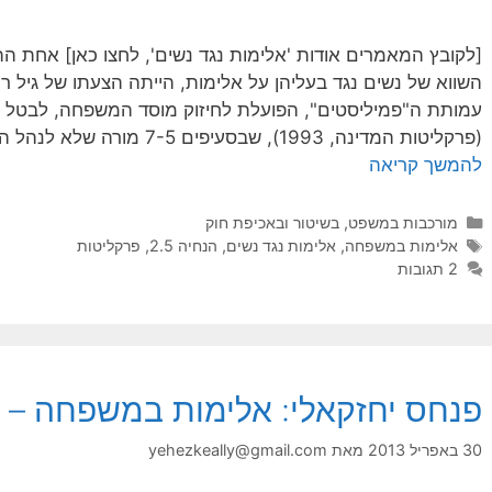
[לקובץ המאמרים אודות 'אלימות נגד נשים', לחצו כאן] אחת 
השווא של נשים נגד בעליהן על אלימות, הייתה הצעתו של גיל רו
(פרקליטות המדינה, 1993), שבסעיפים 7-5 מורה שלא לנהל הליכים פליליים נגד חשוד בעדות …
להמשך קריאה
קטגוריות
מורכבות במשפט, בשיטור ובאכיפת חוק
תגיות
אלימות במשפחה
,
אלימות נגד נשים
,
הנחיה 2.5
,
פרקליטות
2 תגובות
פנחס יחזקאלי: אלימות במשפחה – ת
30 באפריל 2013
מאת
yehezkeally@gmail.com