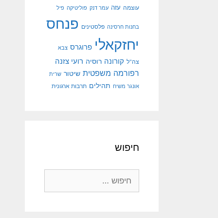
עוצמה
עזה
עמר דנק
פוליטיקה
פיל
פנחס
פלסטינים
בחנות חרסינה
יחזקאלי
פרוגרס
צבא
קורונה
רועי צזנה
רוסיה
צה"ל
רפורמה משפטית
שיטור
שרית
תהילים
אונגר משיח
תרבות ארגונית
חיפוש
חיפוש: