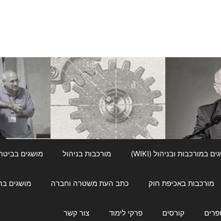
ם במורכבות ובניהול (WIKI)
מורכבות בניהול
מושגים בביטחון ל
מורכבות באכיפת חוק
כתב העת משטרה וחברה
מושגים בחינוך
פרים
קורסים
פרקי לימוד
צור קשר