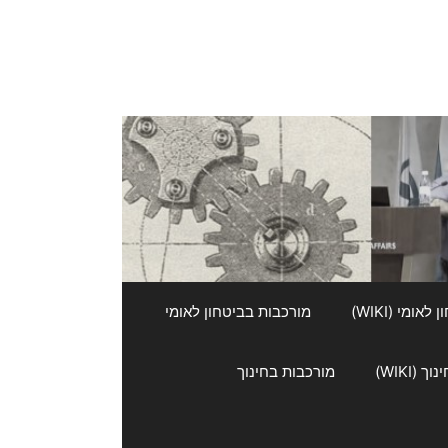
אומי (WIKI)
מורכבות בביטחון לאומי
 (WIKI)
מורכבות בחינוך