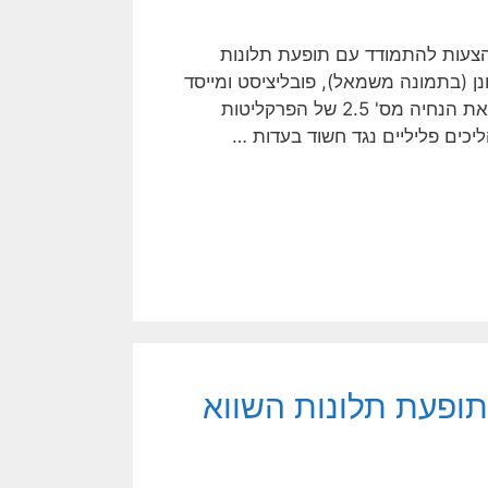
ההצעות להתמודד עם תופעת תלונות
נן (בתמונה משמאל), פובליציסט ומייסד
עמותת ה"פמיליסטים", הפועלת לחיזוק מוסד המשפחה, לבטל את הנחיה מס' 2.5 של הפרקליטות
ופעת תלונות השווא