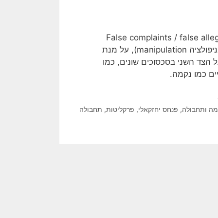
 זוג (False complaints / false allegations in violence
against women) היא שימוש בעורמה (crafty), בתחבולה ובמניפולציה manipulation), על מנת
 הצד השני בסכסוכים שונים, כמו
ים כמו נקמה.
מה ותחבולה
,
פנחס יחזקאלי
,
פרקליטות
,
תחבולה