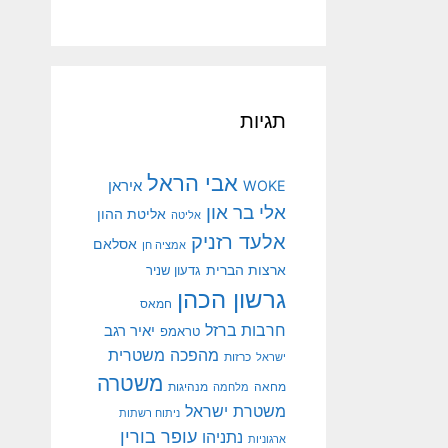
תגיות
אבי הראל
איראן
WOKE
אלי בר און
אליטת ההון
אליטה
אלעד רזניק
אסלאם
אמציה חן
ארצות הברית
גדעון שניר
גרשון הכהן
חמאס
חרבות ברזל
יאיר רגב
טראמפ
מהפכה משטרית
ישראל
כרזות
משטרה
מנהיגות
מחאה
מלחמה
משטרת ישראל
ניתוח רשתות
עופר בורין
נתניהו
ארגוניות