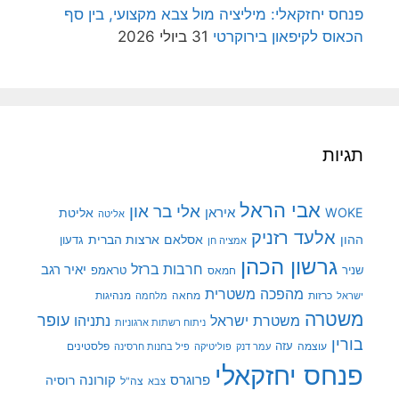
פנחס יחזקאלי: מיליציה מול צבא מקצועי, בין סף
הכאוס לקיפאון בירוקרטי
31 ביולי 2026
תגיות
אבי הראל
אלי בר און
איראן
WOKE
אליטת
אליטה
אלעד רזניק
ההון
אסלאם
ארצות הברית
גדעון
אמציה חן
גרשון הכהן
חרבות ברזל
יאיר רגב
שניר
טראמפ
חמאס
מהפכה משטרית
מנהיגות
ישראל
כרזות
מחאה
מלחמה
משטרה
עופר
משטרת ישראל
נתניהו
ניתוח רשתות ארגוניות
בורין
עוצמה
עזה
פלסטינים
עמר דנק
פוליטיקה
פיל בחנות חרסינה
פנחס יחזקאלי
קורונה
פרוגרס
רוסיה
צה"ל
צבא