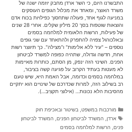
התבשרנו היום, כי השר ארדן מחבק יוזמה ישנה של
משרד האוצר, ומאחד את מכלול הגופים העוסקים
במניעה לגוף אחד, פעולה שתחסוך כפילויות בכוח אדם
והוצאות שוטפות בסך 20 מיליון שקלים. אחרי 28 שנים
של פעילות, הרשות הלאומית למלחמה בסמים
ובאלכוהול צפויה להתפרק ולהתאחד עם שני גופים
נוספים – "עיר ללא אלימות" ו"מצילה". כך תיווצר רשות
אחת, חדשה וגדולה, שתהיה כפופה למשרד לביטחון
הפנים. השינוי הזה ינפק, מן הסתם, כותרות מאיימות
לא מעטות בעתיד הקרוב על פגיעה קשה בציבור,
במלחמה בסמים וכדומה, אבל האמת היא, שיש טעם
רב בשילוב הזה, למרות שכדרכם של שינויים הוא יתקיים
מהסיבות הלא נכונות… (אילוצי תקציב…).
קטגוריות
מורכבות במשפט, בשיטור ובאכיפת חוק
תגיות
ארדן
,
המשרד לביטחון הפנים
,
המשרד לביטחון
פנים
,
הרשות למלחמה בסמים