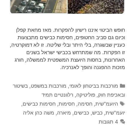
חופש הביטוי איננו רישיון להפקרות. מאז מחאת קפלן
וכיום גם סביב החטופים, חסימות כבישים מתבצעות
כעניין שבשגרה, בלי היתר ובלי שליטה. זו לא דמוקרטיה,
זו הפקרות. מה שמתרחש בכבישי ישראל בשנים
האחרונות, בחסות היועצת המשפטית לממשלה, חורג
מזכות ההפגנה והופך לאנרכיה.
קטגוריות
מורכבות בביטחון לאומי
,
מורכבות במשפט, בשיטור
ובאכיפת חוק
,
פוליטיקה
,
רלוונטיים תמיד
תגיות
היועמ"שית
,
חסימה
,
חסימות
,
חסימות כבישים
,
יועמ"שית
,
כביש
,
כבישים
,
מיארה
,
משה כהן אליה
4 תגובות