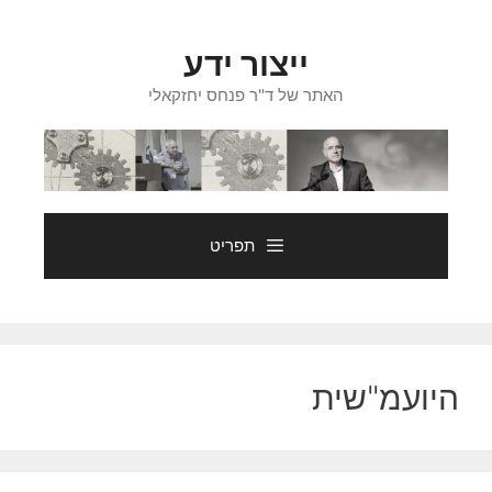
דלג
תוכן
ייצור ידע
האתר של ד"ר פנחס יחזקאלי
תפריט
היועמ"שית