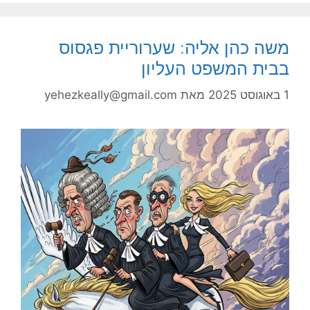
משה כהן אליה: שערוריית פגסוס
בבית המשפט העליון
1 באוגוסט 2025
מאת
yehezkeally@gmail.com