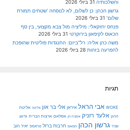
והשלכותיה
31 ביולי 2026
גרשון הכהן: כן לשלום, לא לנוסחה 'שטחים תמורת
שלום'
31 ביולי 2026
פנחס יחזקאלי: מיליציה מול צבא מקצועי, בין סף
הכאוס לקיפאון בירוקרטי
31 ביולי 2026
משה כהן אליה: רל"ביזם: התנגדות פוליטית שהופכת
להפרעה בזהות
28 ביולי 2026
תגיות
אבי הראל
אלי בר און
איראן
WOKE
אליטת
אליטה
אלעד רזניק
ההון
אסלאם
ארצות הברית
גדעון
אמציה חן
גרשון הכהן
חרבות ברזל
יאיר רגב
שניר
טראמפ
חמאס