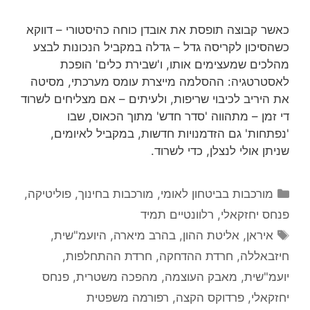
כאשר קבוצה תופסת את אובדן כוחה כהיסטורי – דווקא
כשהסיכון לקריסה גדל – גדלה במקביל הנכונות לבצע
מהלכים שמעצימים אותו, ו'שבירת כלים' הופכת
לאסטרטגיה: ההסלמה מייצרת עומס מערכתי, מסיטה
את היריב לכיבוי שריפות, ולעיתים – אם מצליחים לשרוד
די זמן – מתהווה 'סדר חדש' מתוך הכאוס, שבו
'נפתחות' גם הזדמנויות חדשות, במקביל לאיומים,
שניתן אולי לנצלן, כדי לשרוד.
קטגוריות
מורכבות בביטחון לאומי
,
מורכבות בחינוך
,
פוליטיקה
,
פנחס יחזקאלי
,
רלוונטיים תמיד
תגיות
איראן
,
אליטת ההון
,
בהרב מיארה
,
היועמ"שית
,
חיזבאללה
,
חרדת ההדחקה
,
חרדת ההתחלפות
,
יועמ"שית
,
מאבק העוצמה
,
מהפכה משטרית
,
פנחס
יחזקאלי
,
פרדוקס הקצה
,
רפורמה משפטית