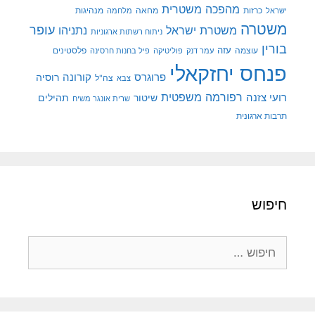
מהפכה משטרית
מנהיגות
ישראל
כרזות
מחאה
מלחמה
משטרה
עופר
משטרת ישראל
נתניהו
ניתוח רשתות ארגוניות
בורין
עוצמה
עזה
פלסטינים
עמר דנק
פוליטיקה
פיל בחנות חרסינה
פנחס יחזקאלי
קורונה
פרוגרס
רוסיה
צה"ל
צבא
רפורמה משפטית
רועי צזנה
שיטור
תהילים
שרית אונגר משיח
תרבות ארגונית
חיפוש
חיפוש: