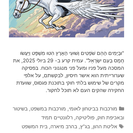
"וּבַיָּמִים הָהֵם שֹׁפְטִים וְשׁוּעֵי הָאָרֶץ הִטּוּ מִשְׁפָּט וַיַּעֲשׂוּ
חָמָס בְּעַם יִשְׂרָאֵל". עמית קרע ב- 29 ביולי 2025, את
המסכה מעל פניו ומעל פני מנגנוני הכוח. בפסיקה
שערורייתית הוא אישר חיסיון, לבקשתם, על אלפי
מקרים של שימוש בלתי חוקי בתוכנת פגסוס, שוועדת
החקירה שהקים העם לא תוכל לחקור.
קטגוריות
מורכבות בביטחון לאומי
,
מורכבות במשפט, בשיטור
ובאכיפת חוק
,
פוליטיקה
,
רלוונטיים תמיד
תגיות
אליטת ההון
,
בג"ץ
,
בהרב מיארה
,
בית המשפט