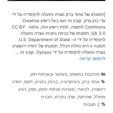
[תמונתו של אהוד ברק נוצרה והועלה לויקיפדיה על ידי
עדי כהן צדק. קובץ זה הוא בעל רישיון Creative
Commons להפצה, תחת רישיון זהה, גרסה: CC BY-
SA 3.0; תמונתו של בנימין נתניהו נוצרה והועלה
לויקיפדיה על ידי ה- U.S. Department of State.
תמונה זו היא נחלת הכלל; תמונתו של יהודה ויינשטיין
נוצרה והועלה לויקיפדיה על ידי Oyoyoy. קובץ זה …
להמשך קריאה
קטגוריות
מורכבות במשפט, בשיטור ובאכיפת חוק
תגיות
אהוד ברק
,
ביורוקרטיה
,
בנימין נתניהו
,
דפוס
,
יהודה
ויינשטיין
,
ליניארי
,
מערכת אכיפת החוק
,
ספין
,
רעיון
מחולל
,
שחיתות
,
שרה נתניהו
,
תבנית
2 תגובות