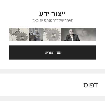
דלג
תוכן
ייצור ידע
האתר של ד"ר פנחס יחזקאלי
תפריט
דפוס