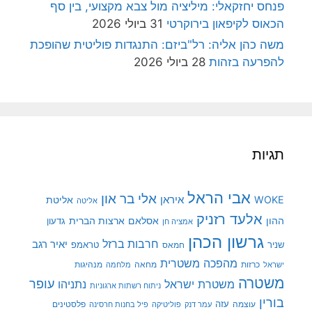
פנחס יחזקאלי: מיליציה מול צבא מקצועי, בין סף
הכאוס לקיפאון בירוקרטי
31 ביולי 2026
משה כהן אליה: רל"ביזם: התנגדות פוליטית שהופכת
להפרעה בזהות
28 ביולי 2026
תגיות
אבי הראל
אלי בר און
איראן
WOKE
אליטת
אליטה
אלעד רזניק
ההון
אסלאם
ארצות הברית
גדעון
אמציה חן
גרשון הכהן
חרבות ברזל
יאיר רגב
שניר
טראמפ
חמאס
מהפכה משטרית
מנהיגות
ישראל
כרזות
מחאה
מלחמה
משטרה
עופר
משטרת ישראל
נתניהו
ניתוח רשתות ארגוניות
בורין
עוצמה
עזה
פלסטינים
עמר דנק
פוליטיקה
פיל בחנות חרסינה