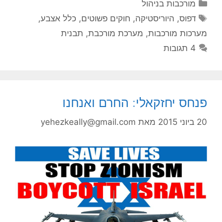
קטגוריות
מורכבות בניהול
תגיות
דפוס
,
היוריסטיקה
,
חוקים פשוטים
,
כלל אצבע
,
מערכות מורכבות
,
מערכת מורכבת
,
תבנית
4 תגובות
פנחס יחזקאלי: החרם ואנחנו
20 ביוני 2015
מאת
yehezkeally@gmail.com