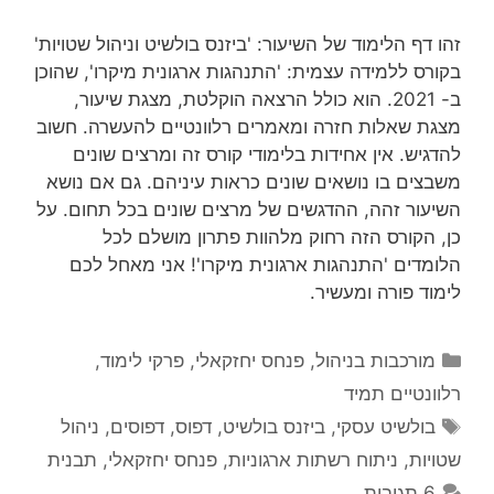
זהו דף הלימוד של השיעור: 'ביזנס בולשיט וניהול שטויות'
בקורס ללמידה עצמית: 'התנהגות ארגונית מיקרו', שהוכן
ב- 2021. הוא כולל הרצאה הוקלטת, מצגת שיעור,
מצגת שאלות חזרה ומאמרים רלוונטיים להעשרה. חשוב
להדגיש. אין אחידות בלימודי קורס זה ומרצים שונים
משבצים בו נושאים שונים כראות עיניהם. גם אם נושא
השיעור זהה, ההדגשים של מרצים שונים בכל תחום. על
כן, הקורס הזה רחוק מלהוות פתרון מושלם לכל
הלומדים 'התנהגות ארגונית מיקרו'! אני מאחל לכם
לימוד פורה ומעשיר.
קטגוריות
מורכבות בניהול
,
פנחס יחזקאלי
,
פרקי לימוד
,
רלוונטיים תמיד
תגיות
בולשיט עסקי
,
ביזנס בולשיט
,
דפוס
,
דפוסים
,
ניהול
שטויות
,
ניתוח רשתות ארגוניות
,
פנחס יחזקאלי
,
תבנית
6 תגובות