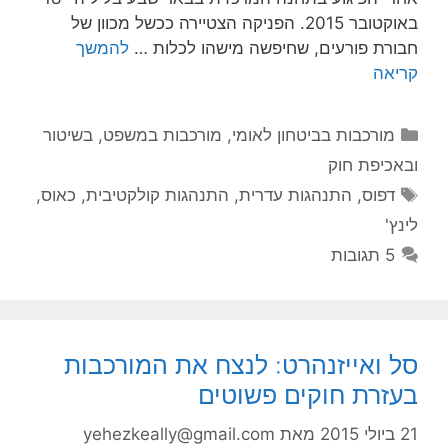
באוקטובר 2015. הפניקה הצטיירה ככשל מכוון של
חבורת פורעים, שחיפשה מישהו לכלות …
להמשך
קריאה
קטגוריות
מורכבות בביטחון לאומי
,
מורכבות במשפט, בשיטור
ובאכיפת חוק
תגיות
דפוס
,
התנהגות עדרית
,
התנהגות קולקטיבית
,
כאוס
,
לינץ'
5 תגובות
סל ואייזנהרט: לנצח את המורכבות
בעזרת חוקים פשוטים
21 ביולי 2015
מאת
yehezkeally@gmail.com