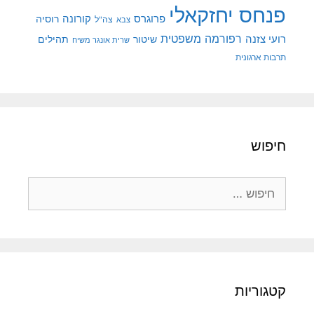
פנחס יחזקאלי
קורונה
פרוגרס
רוסיה
צה"ל
צבא
רפורמה משפטית
רועי צזנה
שיטור
תהילים
שרית אונגר משיח
תרבות ארגונית
חיפוש
חיפוש:
קטגוריות