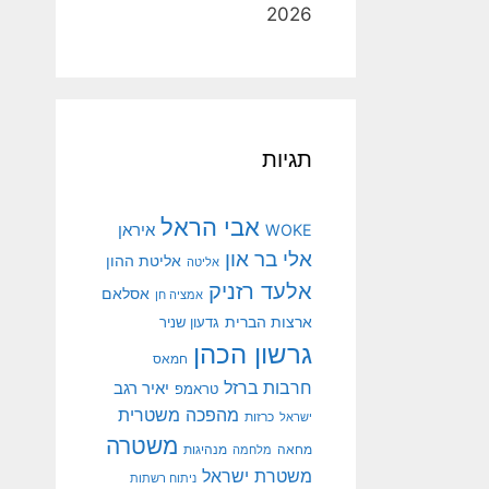
2026
תגיות
אבי הראל
איראן
WOKE
אלי בר און
אליטת ההון
אליטה
אלעד רזניק
אסלאם
אמציה חן
ארצות הברית
גדעון שניר
גרשון הכהן
חמאס
חרבות ברזל
יאיר רגב
טראמפ
מהפכה משטרית
ישראל
כרזות
משטרה
מנהיגות
מחאה
מלחמה
משטרת ישראל
ניתוח רשתות