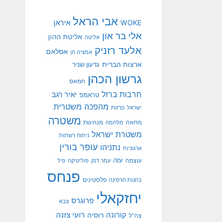
אבי הראל
איראן
WOKE
אלי בר און
אליטת ההון
אליטה
אלעד רזניק
אסלאם
אמציה חן
ארצות הברית
גדעון שניר
גרשון הכהן
חמאס
חרבות ברזל
יאיר רגב
טראמפ
מהפכה משטרית
ישראל
כרזות
משטרה
מנהיגות
מחאה
מלחמה
משטרת ישראל
ניתוח רשתות
עופר בורין
נתניהו
ארגוניות
עוצמה
עזה
עמר דנק
פוליטיקה
פיל
פנחס
פלסטינים
בחנות חרסינה
יחזקאלי
פרוגרס
צבא
קורונה
רועי צזנה
רוסיה
צה"ל