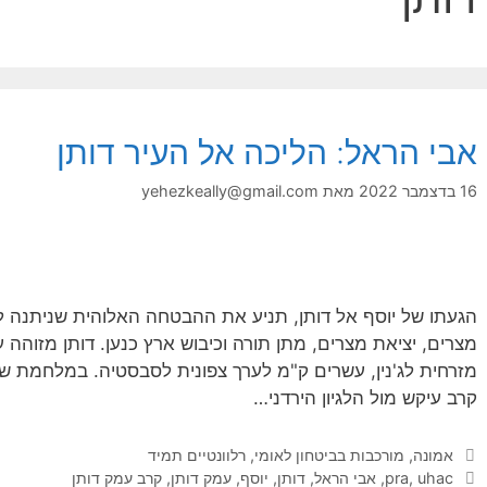
אבי הראל: הליכה אל העיר דותן
16 בדצמבר 2022
מאת
yehezkeally@gmail.com
הגעתו של יוסף אל דותן, תניע את ההבטחה האלוהית שניתנה ל
מצרים, יציאת מצרים, מתן תורה וכיבוש ארץ כנען. דותן מזוהה 
קרב עיקש מול הלגיון הירדני…
קטגוריות
אמונה
,
מורכבות בביטחון לאומי
,
רלוונטיים תמיד
תגיות
uhac
,
pra
,
אבי הראל
,
דותן
,
יוסף
,
עמק דותן
,
קרב עמק דותן