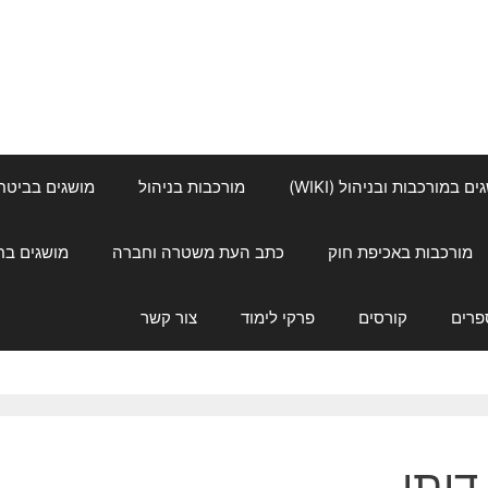
ם במורכבות ובניהול (WIKI)
מורכבות בניהול
מושגים בביטחון ל
מורכבות באכיפת חוק
כתב העת משטרה וחברה
מושגים בחינוך
פרים
קורסים
פרקי לימוד
צור קשר
דותן