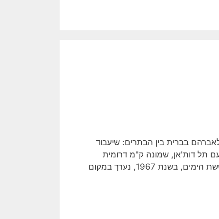
אברהם בברית בין הבתרים: שיעבוד
עם תל דות'אן, שמונה ק"מ דרומית
מזרחית לג'נין, עשרים ק"מ לערך צפונית לסבסטיה. במלחמת ששת הימים, בשנת 1967, נערך במקום