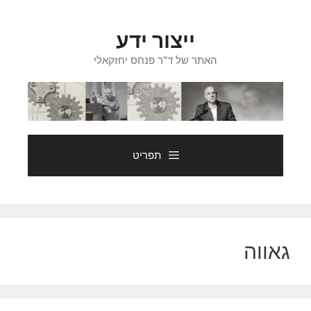
דלג
תוכן
ייצור ידע
האתר של ד"ר פנחס יחזקאלי
תפריט
גאווה