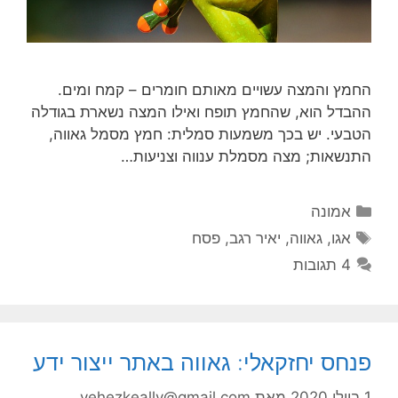
החמץ והמצה עשויים מאותם חומרים – קמח ומים.
ההבדל הוא, שהחמץ תופח ואילו המצה נשארת בגודלה
הטבעי. יש בכך משמעות סמלית: חמץ מסמל גאווה,
התנשאות; מצה מסמלת ענווה וצניעות…
קטגוריות
אמונה
תגיות
אגו
,
גאווה
,
יאיר רגב
,
פסח
4 תגובות
פנחס יחזקאלי: גאווה באתר ייצור ידע
1 ביולי 2020
מאת
yehezkeally@gmail.com