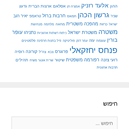
אלעד רזניק
ההון
אסלאם
ארצות הברית
גדעון
אמציה חן
גרשון הכהן
חרבות ברזל
יאיר רגב
שניר
טראמפ
חמאס
מהפכה משטרית
מנהיגות
ישראל
כרזות
מחאה
מלחמה
משטרה
עופר
משטרת ישראל
נתניהו
ניתוח רשתות ארגוניות
בורין
עוצמה
עזה
פלסטינים
עמר דנק
פוליטיקה
פיל בחנות חרסינה
פנחס יחזקאלי
קורונה
פרוגרס
רוסיה
צה"ל
צבא
רפורמה משפטית
רועי צזנה
שיטור
תהילים
שרית אונגר משיח
תרבות ארגונית
חיפוש
חיפוש: