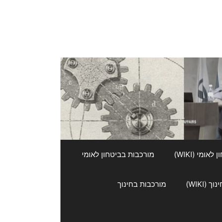
אומי (WIKI)
מורכבות בביטחון לאומי
 (WIKI)
מורכבות בחינוך