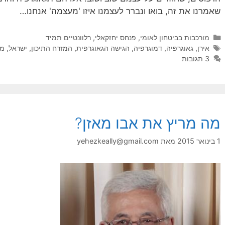
שאמרנו את זה, בואו ונברר לעצמנו איזו 'מעצמה' אנחנו…
קטגוריות
מורכבות בביטחון לאומי
,
פנחס יחזקאלי
,
רלוונטיים תמיד
תגיות
אירן
,
גאוגרפיה
,
דמוגרפיה
,
הגישה הגאוגרפית
,
המזרח התיכון
,
ישראל
,
מע
3 תגובות
מה מריץ את אבו מאזן?
1 בינואר 2015
מאת
yehezkeally@gmail.com