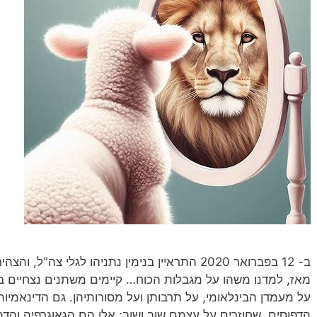
מאז, למדנו משהו על מגבלות הכוח… קיימים משתנים נצחיים בח
על מעמדן הבינלאומי, על תרבותן ועל מסורותיהן. גם הדינאמי
הדפוסים, שחוזרים על עצמם שוב ושוב: אלו הם הגאוגרפיה והדמ