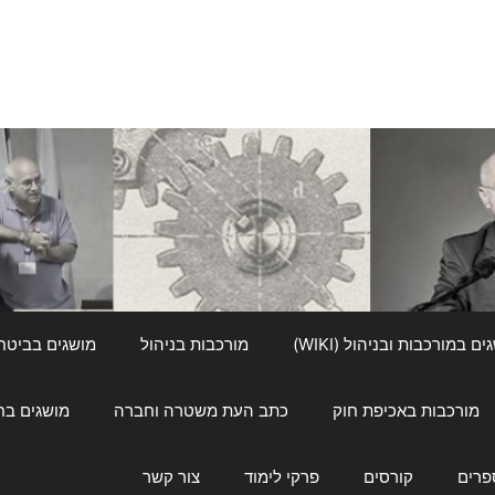
ם במורכבות ובניהול (WIKI)
מורכבות בניהול
מושגים בביטחון ל
מורכבות באכיפת חוק
כתב העת משטרה וחברה
מושגים בחינוך
פרים
קורסים
פרקי לימוד
צור קשר