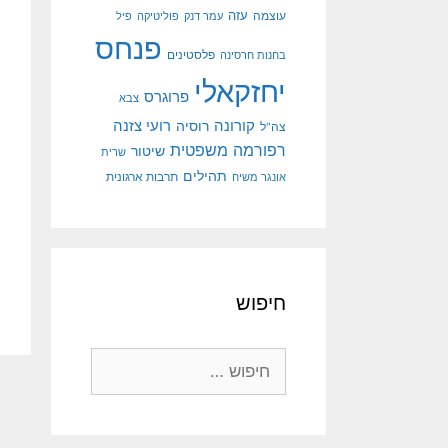
עוצמה
עזה
עמר דנק
פוליטיקה
פיל
פנחס
פלסטינים
בחנות חרסינה
יחזקאלי
פרוגרס
צבא
קורונה
רועי צזנה
רוסיה
צה"ל
רפורמה משפטית
שיטור
שרית
תהילים
אונגר משיח
תרבות ארגונית
חיפוש
חיפוש: