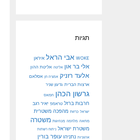
תגיות
אבי הראל
איראן
WOKE
אלי בר און
אליטת ההון
אליטה
אלעד רזניק
אסלאם
אמציה חן
ארצות הברית
גדעון שניר
גרשון הכהן
חמאס
חרבות ברזל
יאיר רגב
טראמפ
מהפכה משטרית
ישראל
כרזות
משטרה
מנהיגות
מחאה
מלחמה
משטרת ישראל
ניתוח רשתות
עופר בורין
נתניהו
ארגוניות