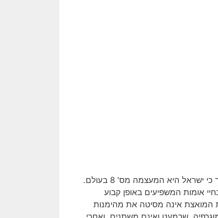
ב- 12 בפברואר 2020 התראיין בנימין נתניהו לגלי צה"ל, והצהיר כי ישראל היא המעצמה מס' 8 בעולם.
יי אומות המשפיעים באופן קבוע
ות המואצת אינה מסיטה את מהימנות
וגרפיה, שכמעט ואינם משתנים. ואחרי