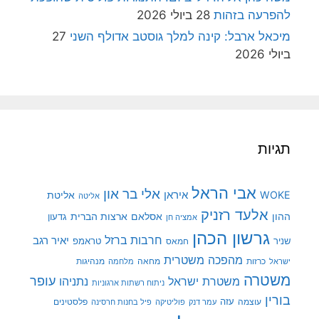
להפרעה בזהות
28 ביולי 2026
מיכאל ארבל: קינה למלך גוסטב אדולף השני
27
ביולי 2026
תגיות
אבי הראל
אלי בר און
איראן
WOKE
אליטת
אליטה
אלעד רזניק
ההון
אסלאם
ארצות הברית
גדעון
אמציה חן
גרשון הכהן
חרבות ברזל
יאיר רגב
שניר
טראמפ
חמאס
מהפכה משטרית
מנהיגות
ישראל
כרזות
מחאה
מלחמה
משטרה
עופר
משטרת ישראל
נתניהו
ניתוח רשתות ארגוניות
בורין
עוצמה
עזה
פלסטינים
עמר דנק
פוליטיקה
פיל בחנות חרסינה