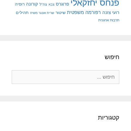
פנחס יחזקאלי
קורונה
פרוגרס
רוסיה
צה"ל
צבא
רפורמה משפטית
רועי צזנה
שיטור
תהילים
שרית אונגר משיח
תרבות ארגונית
חיפוש
חיפוש:
קטגוריות