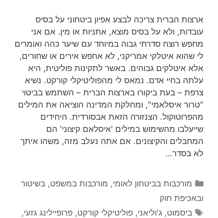
ארצות הברית צריכה לבצע אפיון ביטחוני על בסיס
עובדות, ולא על בסיס מוצא, אתניות או מין. אם אני
מחפש רוצח סדרתי גבוה במיוחד עם שיער כהה ואומרים
לי שהוא איטלקי אמריקני, לא אחפש אירים או שחורים,
אלא איטלקים גבוהים. באשר לתקינות פוליטית, היא
עלתה בחיי אדם. נמאס לי מהפוליטיקלי קורקט. נשיא
צרפת – בעת ביקורו בארצות הברית – השתמש בביטוי
"טרור איסלאמי", ומחלקת המדינה הוציאה את המילים
מהפרוטוקול. הצנזורה הזאת אבסורדית. היחידים
שייעלבו מהשימוש במילים 'איסלאם קיצוני' הם
המחבלים והקיצונים. אם אתה נעלב מזה, משהו איתך
לא בסדר…
קטגוריות
מורכבות בביטחון לאומי
,
מורכבות במשפט, בשיטור
ובאכיפת חוק
תגיות
ביסמוט
,
ג'וליאני
,
פוליטיקלי קורקט
,
פרופיילינג גזעי
,