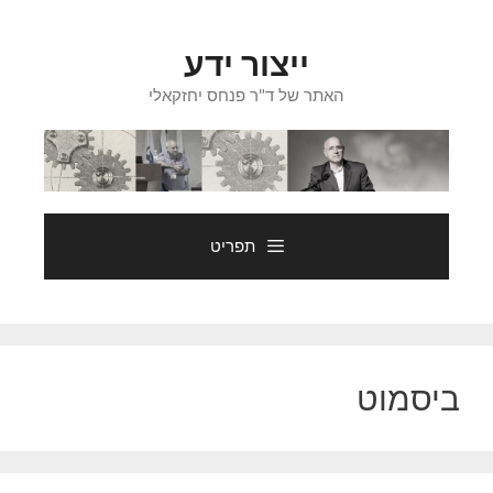
דלג
תוכן
ייצור ידע
האתר של ד"ר פנחס יחזקאלי
תפריט
ביסמוט