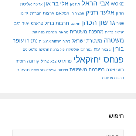
אבי הראל
אלי בר און
איראן
WOKE
אליטת
אליטה
אלעד רזניק
ההון
אסלאם
ארצות הברית
גדעון
אמציה חן
גרשון הכהן
חרבות ברזל
יאיר רגב
שניר
טראמפ
חמאס
מהפכה משטרית
מנהיגות
ישראל
כרזות
מחאה
מלחמה
משטרה
עופר
משטרת ישראל
נתניהו
ניתוח רשתות ארגוניות
בורין
עוצמה
עזה
פלסטינים
עמר דנק
פוליטיקה
פיל בחנות חרסינה
פנחס יחזקאלי
קורונה
פרוגרס
רוסיה
צה"ל
צבא
רפורמה משפטית
רועי צזנה
שיטור
תהילים
שרית אונגר משיח
תרבות ארגונית
חיפוש
חיפוש: