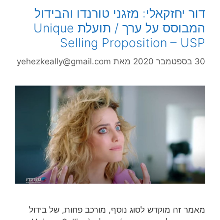
דור יחזקאלי: מזגני טורנדו והבידול
המבוסס על ערך / תועלת Unique
Selling Proposition – USP
30 בספטמבר 2020
מאת
yehezkeally@gmail.com
מאמר זה מוקדש לסוג נוסף, מורכב פחות, של בידול