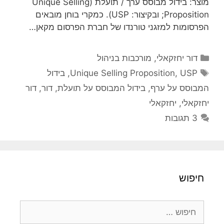
מוצר: בידול מבוסס ערך / תועלת (Unique Selling
Proposition; ובקיצור: USP). כמקרי בוחן מובאים
הפרסומות למזגני טורנדו של חברת הפרסום מקאן…
קטגוריות
דור יחזקאלי
,
מורכבות בניהול
תגיות
USP
,
Unique Selling Proposition
,
בידול
המבוסס על ערף
,
בידול המבוסס על תועלת
,
דור
,
דור
יחזקאלי
,
יחזקאלי
3 תגובות
חיפוש
חיפוש: