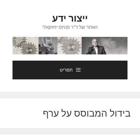
דלג
תוכן
ייצור ידע
האתר של ד"ר פנחס יחזקאלי
תפריט
בידול המבוסס על ערף