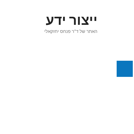
דלג
תוכן
ייצור ידע
האתר של ד"ר פנחס יחזקאלי