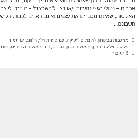
ח"כ דוד אמסלם, רק שאמסלם הוא איש חריף ופיקח, ורחוק מאוד 
אחרים – נטולי רגשי נחיתות ו/או רצון ל'השתכנז' – זו דרכו לייצר
האליטות, שאינם מכבדים את עצמם ואינם ראויים לכבוד. רק ש
חשבונם…
קטגוריות
מורכבות בביטחון לאומי
,
פוליטיקה
,
פנחס יחזקאלי
,
רלוונטיים תמיד
תגיות
אליטה
,
אליטת ההון
,
אמסלם
,
בבון
,
בבונים
,
דוד אמסלם
,
מזרחיים
,
מזרח
6 תגובות