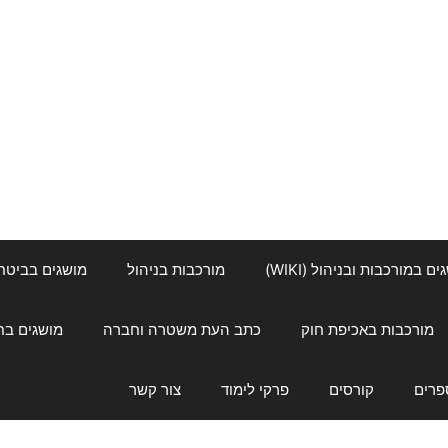
ם במורכבות ובניהול (WIKI)
מורכבות בניהול
מושגים בביטחון ל
מורכבות באכיפת חוק
כתב העת משטרה וחברה
מושגים בחינוך
פרים
קורסים
פרקי לימוד
צור קשר