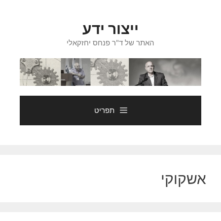
דלג
תוכן
ייצור ידע
האתר של ד"ר פנחס יחזקאלי
תפריט
אשקוקי