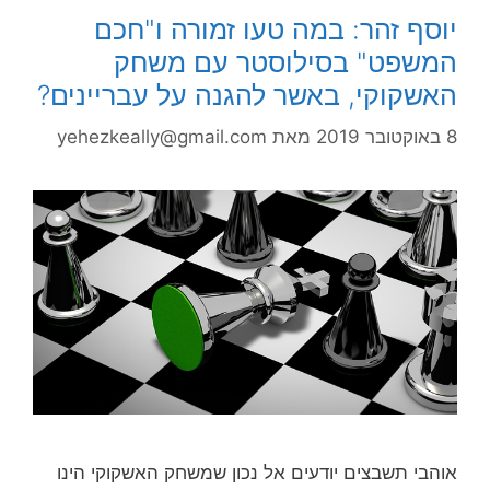
יוסף זהר: במה טעו זמורה ו"חכם
המשפט" בסילוסטר עם משחק
האשקוקי, באשר להגנה על עבריינים?
8 באוקטובר 2019
מאת
yehezkeally@gmail.com
אוהבי תשבצים יודעים אל נכון שמשחק האשקוקי הינו