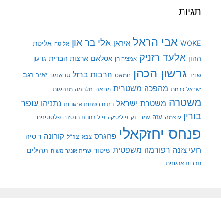
תגיות
אבי הראל
אלי בר און
איראן
WOKE
אליטת
אליטה
אלעד רזניק
ההון
אסלאם
ארצות הברית
גדעון
אמציה חן
גרשון הכהן
חרבות ברזל
יאיר רגב
שניר
טראמפ
חמאס
מהפכה משטרית
מנהיגות
ישראל
כרזות
מחאה
מלחמה
משטרה
עופר
משטרת ישראל
נתניהו
ניתוח רשתות ארגוניות
בורין
עוצמה
עזה
פלסטינים
עמר דנק
פוליטיקה
פיל בחנות חרסינה
פנחס יחזקאלי
קורונה
פרוגרס
רוסיה
צה"ל
צבא
רפורמה משפטית
רועי צזנה
שיטור
תהילים
שרית אונגר משיח
תרבות ארגונית