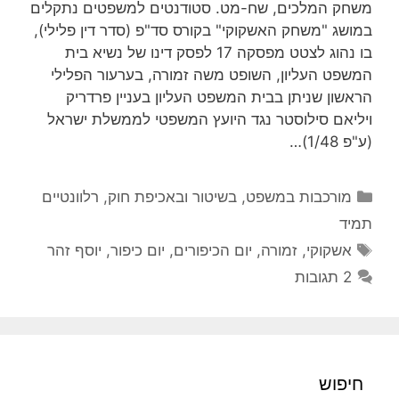
משחק המלכים, שח-מט. סטודנטים למשפטים נתקלים
במושג "משחק האשקוקי" בקורס סד"פ (סדר דין פלילי),
בו נהוג לצטט מפסקה 17 לפסק דינו של נשיא בית
המשפט העליון, השופט משה זמורה, בערעור הפלילי
הראשון שניתן בבית המשפט העליון בעניין פרדריק
ויליאם סילוסטר נגד היועץ המשפטי לממשלת ישראל
(ע"פ 1/48)…
קטגוריות
מורכבות במשפט, בשיטור ובאכיפת חוק
,
רלוונטיים
תמיד
תגיות
אשקוקי
,
זמורה
,
יום הכיפורים
,
יום כיפור
,
יוסף זהר
2 תגובות
חיפוש