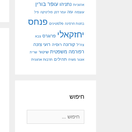
עופר בורין
נתניהו
ארגוניות
עוצמה
עזה
עמר דנק
פוליטיקה
פיל
פנחס
פלסטינים
בחנות חרסינה
יחזקאלי
פרוגרס
צבא
קורונה
רועי צזנה
רוסיה
צה"ל
רפורמה משפטית
שיטור
שרית
תהילים
אונגר משיח
תרבות ארגונית
חיפוש
חיפוש: