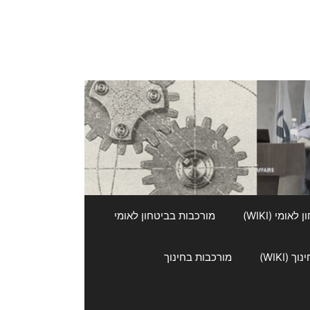
אומי (WIKI)
מורכבות בביטחון לאומי
 (WIKI)
מורכבות בחינוך