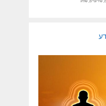
,
שיריונרים
,
שלדג
דע