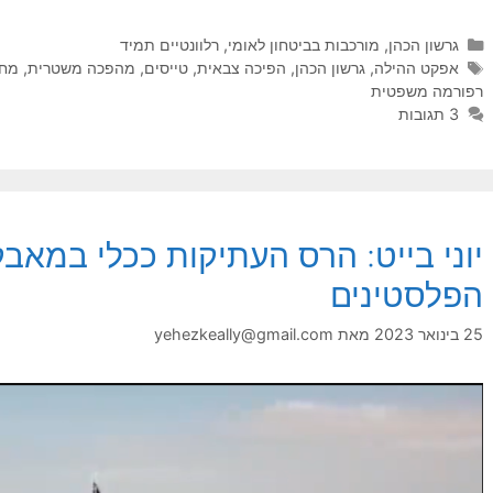
קטגוריות
גרשון הכהן
,
מורכבות בביטחון לאומי
,
רלוונטיים תמיד
תגיות
אפקט ההילה
,
גרשון הכהן
,
הפיכה צבאית
,
טייסים
,
מהפכה משטרית
,
מח
רפורמה משפטית
3 תגובות
יוני בייט: הרס העתיקות ככלי במאב
הפלסטינים
25 בינואר 2023
מאת
yehezkeally@gmail.com