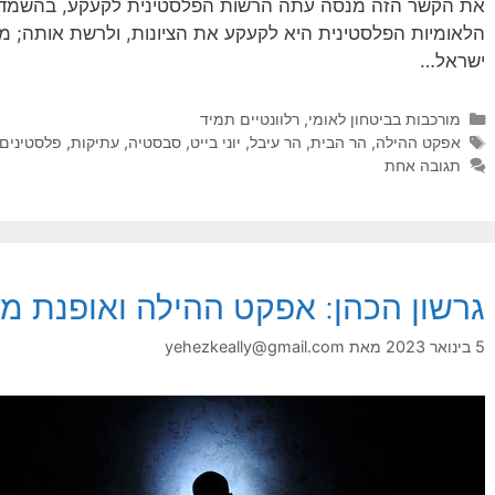
את הקשר הזה מנסה עתה הרשות הפלסטינית לקעקע, בהשמדת א
הלאומיות הפלסטינית היא לקעקע את הציונות, ולרשת אותה; מ
ישראל…
קטגוריות
מורכבות בביטחון לאומי
,
רלוונטיים תמיד
תגיות
אפקט ההילה
,
הר הבית
,
הר עיבל
,
יוני בייט
,
סבסטיה
,
עתיקות
,
פלסטינים
תגובה אחת
גרשון הכהן: אפקט ההילה ואופנת מ
5 בינואר 2023
מאת
yehezkeally@gmail.com