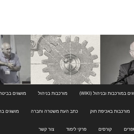
ם במורכבות ובניהול (WIKI)
מורכבות בניהול
מושגים בביטחון ל
מורכבות באכיפת חוק
כתב העת משטרה וחברה
מושגים בחינוך
פרים
קורסים
פרקי לימוד
צור קשר