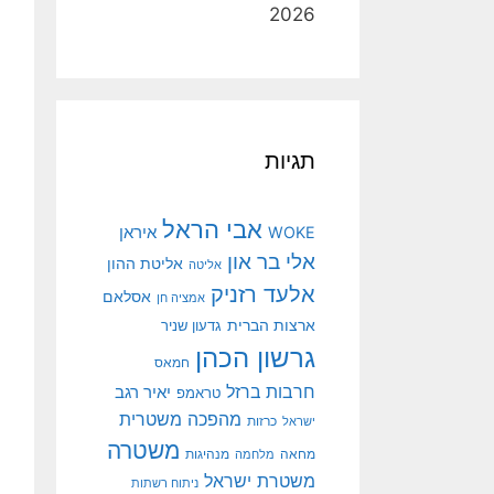
2026
תגיות
אבי הראל
איראן
WOKE
אלי בר און
אליטת ההון
אליטה
אלעד רזניק
אסלאם
אמציה חן
ארצות הברית
גדעון שניר
גרשון הכהן
חמאס
חרבות ברזל
יאיר רגב
טראמפ
מהפכה משטרית
ישראל
כרזות
משטרה
מנהיגות
מחאה
מלחמה
משטרת ישראל
ניתוח רשתות