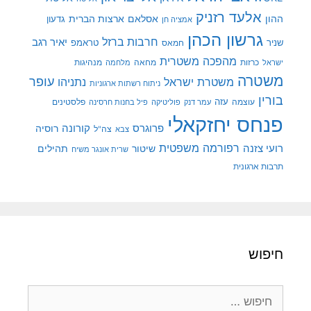
אלעד רזניק
ההון
אסלאם
ארצות הברית
גדעון
אמציה חן
גרשון הכהן
חרבות ברזל
יאיר רגב
שניר
טראמפ
חמאס
מהפכה משטרית
מנהיגות
ישראל
כרזות
מחאה
מלחמה
משטרה
עופר
משטרת ישראל
נתניהו
ניתוח רשתות ארגוניות
בורין
עוצמה
עזה
פלסטינים
עמר דנק
פוליטיקה
פיל בחנות חרסינה
פנחס יחזקאלי
קורונה
פרוגרס
רוסיה
צה"ל
צבא
רפורמה משפטית
רועי צזנה
שיטור
תהילים
שרית אונגר משיח
תרבות ארגונית
חיפוש
חיפוש: