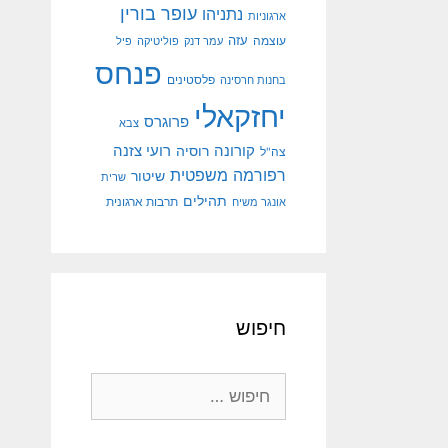
עופר בורין
נתניהו
ארגוניות
עוצמה
עזה
עמר דנק
פוליטיקה
פיל
פנחס
פלסטינים
בחנות חרסינה
יחזקאלי
פרוגרס
צבא
קורונה
רועי צזנה
רוסיה
צה"ל
רפורמה משפטית
שיטור
שרית
תהילים
אונגר משיח
תרבות ארגונית
חיפוש
חיפוש: