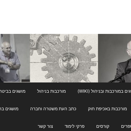
ם במורכבות ובניהול (WIKI)
מורכבות בניהול
מושגים בביטחון ל
מורכבות באכיפת חוק
כתב העת משטרה וחברה
מושגים בחינוך
פרים
קורסים
פרקי לימוד
צור קשר