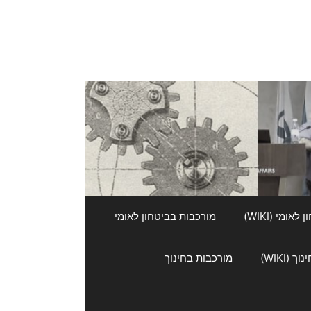
אומי (WIKI)
מורכבות בביטחון לאומי
 (WIKI)
מורכבות בחינוך