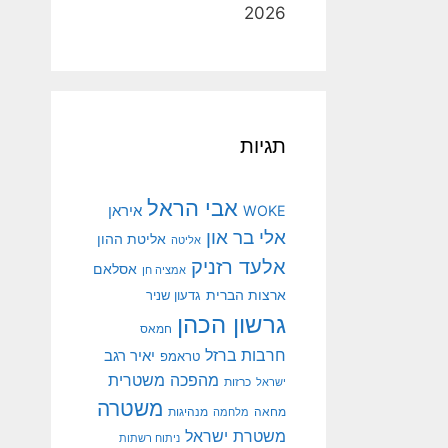
2026
תגיות
אבי הראל
איראן
WOKE
אלי בר און
אליטת ההון
אליטה
אלעד רזניק
אסלאם
אמציה חן
ארצות הברית
גדעון שניר
גרשון הכהן
חמאס
חרבות ברזל
יאיר רגב
טראמפ
מהפכה משטרית
ישראל
כרזות
משטרה
מנהיגות
מחאה
מלחמה
משטרת ישראל
ניתוח רשתות