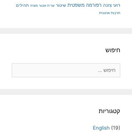
רפורמה משפטית
רועי צזנה
שיטור
תהילים
שרית אונגר משיח
תרבות ארגונית
חיפוש
חיפוש:
קטגוריות
English
(19)