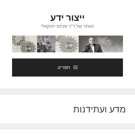
דלג
תוכן
ייצור ידע
האתר של ד"ר פנחס יחזקאלי
תפריט
מדע ועתידנות