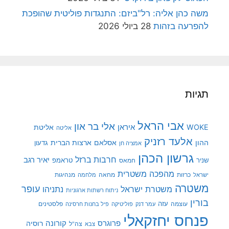
משה כהן אליה: רל"ביזם: התנגדות פוליטית שהופכת
להפרעה בזהות
28 ביולי 2026
תגיות
אבי הראל
אלי בר און
איראן
WOKE
אליטת
אליטה
אלעד רזניק
ההון
אסלאם
ארצות הברית
גדעון
אמציה חן
גרשון הכהן
חרבות ברזל
יאיר רגב
שניר
טראמפ
חמאס
מהפכה משטרית
מנהיגות
ישראל
כרזות
מחאה
מלחמה
משטרה
עופר
משטרת ישראל
נתניהו
ניתוח רשתות ארגוניות
בורין
עוצמה
עזה
פלסטינים
עמר דנק
פוליטיקה
פיל בחנות חרסינה
פנחס יחזקאלי
קורונה
פרוגרס
רוסיה
צה"ל
צבא