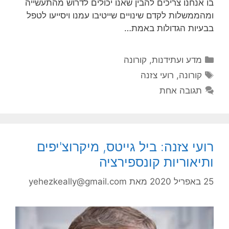
בו אנחנו צריכים להבין שאנו יכולים לדרוש מהתעשייה
ומהממשלות לקדם שינויים שייטיבו עמנו ויסייעו לטפל
בבעיות הגדולות באמת…
קטגוריות
מדע ועתידנות
,
קורונה
תגיות
קורונה
,
רועי צזנה
תגובה אחת
רועי צזנה: ביל גייטס, מיקרוצ'יפים
ותיאוריות קונספירציה
25 באפריל 2020
מאת
yehezkeally@gmail.com