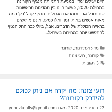
היינו יעילים 'מדי' במניעת התמותה מנגיף הקורונה
בתחילת 2020, כאשר היינו בין המדינות הראשונות
שנכנסו לסגר וחסמו את הגבולות. הנגיף קטל 'רק' כמה
מאות אנשים באותו זמן, ואלו כמעט אינם מורגשים
בראייה הכוללת של הדברים. אבל, ביולי כבר החל הנגיף
להתפשט יותר במהירות בישראל…
קטגוריות
מדע ועתידנות
,
קורונה
תגיות
קורונה
,
רועי צזנה
3 תגובות
רועי צזנה: מה יקרה אם ניתן לכולם
להידבק בקורונה?
23 בספטמבר 2020
מאת
yehezkeally@gmail.com