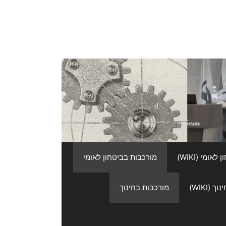
אומי (WIKI)
מורכבות בביטחון לאומי
 (WIKI)
מורכבות בחינוך