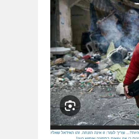
ות?… וצריך לומר: זו אינה הזנחה. זהו האידאל שאליו