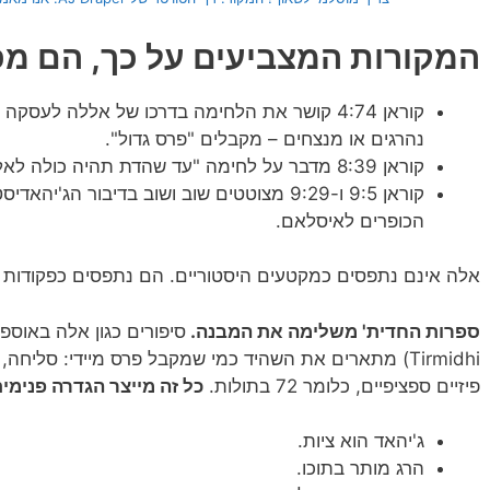
המקורות המצביעים על כך, הם מפ
קוראן 4:74 קושר את הלחימה בדרכו של אללה לעס
נהרגים או מנצחים – מקבלים "פרס גדול".
קוראן 8:39 מדבר על לחימה "עד שהדת תהיה כולה לאללה" (משמע, דת עולמית אחת).
קוראן 9:5 ו-9:29 מצוטטים שוב ושוב בדיבור ה
הכופרים לאיסלאם.
אלה אינם נתפסים כמקטעים היסטוריים. הם נתפסים כפקודות
ספרות החדית' משלימה את המבנה.
Tirmidhi) מתארים את השהיד כמי שמקבל פרס מיידי: סליחה
פיזיים ספציפיים, כלומר 72 בתולות.
כל זה מייצר הגדרה פנימית
ג'יהאד הוא ציות.
הרג מותר בתוכו.