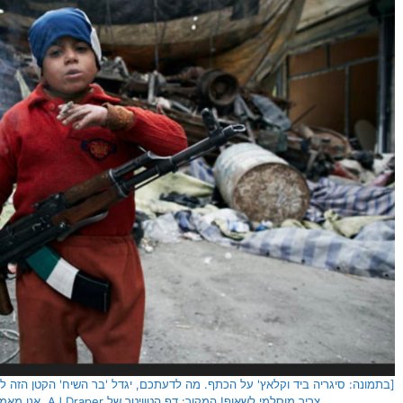
[בתמונה: סיגריה ביד וקלאץ' על הכתף. מה לדעתכם, יגדל 'בר השיח' הקטן הזה להי
צריך מוסלמי לשאוף! המקור: דף הטוויטר של AJ Draper. אנו מאמינים כי אנו עושים בתמונה שימוש הוגן]