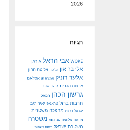
2026
תגיות
אבי הראל
איראן
WOKE
אלי בר און
אליטת ההון
אליטה
אלעד רזניק
אסלאם
אמציה חן
ארצות הברית
גדעון שניר
גרשון הכהן
חמאס
חרבות ברזל
יאיר רגב
טראמפ
מהפכה משטרית
ישראל
כרזות
משטרה
מנהיגות
מחאה
מלחמה
משטרת ישראל
ניתוח רשתות