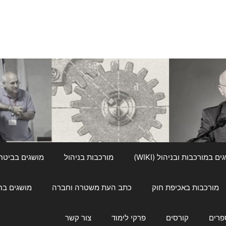
ם במורכבות ובניהול (WIKI)
מורכבות בניהול
מושגים בביטחון ל
מורכבות באכיפת חוק
כתב העת משטרה וחברה
מושגים בחינוך
פרים
קורסים
פרקי לימוד
צור קשר