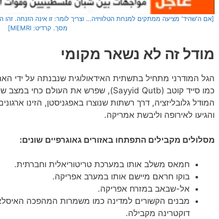
[אם ה'שהיד' מציעה ממתקים למנחת הטלוויזיה… וצריך לומר: זו אינה הזנחה. זהו ה
מסך. קרדיט: MEMRI]
מודל זה לא נשאר מקומי
הגל המודרני מתחיל בתשתית האידאולוגית שנבנתה על ידי האח
כמו סייד קוטב (Sayyid Qutb), שפרש את העול
המודל גלובליזציה, דרך רשתות שנוצרו באפגניסטן, הזינו ארגונ
והגיעו לאירופה וליבשת אמריקה.
מסלולים מקבילים התפתחו באזורים גאוגרפיים שונים:
חמאס משלב אותו במערכת טריטוריאלית וחברתית.
בוקו חראם מיישם אותו במערב אפריקה.
אל-שבאב במזרח אפריקה.
מבנים הקשורים למדינה כמו משמרות המהפכה האיסלאמ
דוקטרינה מקבילה.