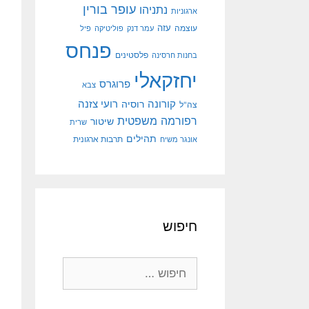
עופר בורין
נתניהו
ארגוניות
עוצמה
עזה
עמר דנק
פוליטיקה
פיל
פנחס
פלסטינים
בחנות חרסינה
יחזקאלי
פרוגרס
צבא
קורונה
רועי צזנה
רוסיה
צה"ל
רפורמה משפטית
שיטור
שרית
תהילים
אונגר משיח
תרבות ארגונית
חיפוש
חיפוש: