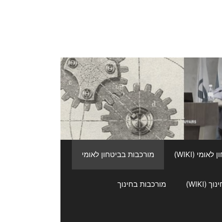
אומי (WIKI)
מורכבות בביטחון לאומי
 (WIKI)
מורכבות בחינוך