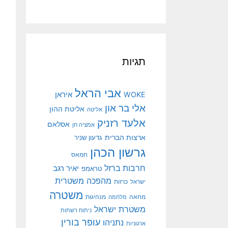
תגיות
אבי הראל
איראן
WOKE
אלי בר און
אליטת ההון
אליטה
אלעד רזניק
אסלאם
אמציה חן
ארצות הברית
גדעון שניר
גרשון הכהן
חמאס
חרבות ברזל
יאיר רגב
טראמפ
מהפכה משטרית
ישראל
כרזות
משטרה
מנהיגות
מחאה
מלחמה
משטרת ישראל
ניתוח רשתות
עופר בורין
נתניהו
ארגוניות