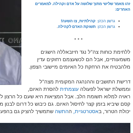
זהו מאמר שלישי מתוך שלושה על אדם וקהילה. למאמרים
האחרים:
גרשון הכהן:
קהילתיות, צו השעה!
גרשון הכהן:
תשוקת האדם לקהילה
.
* * *
ללחימת כוחות צה"ל נגד חיזבאללה הישגים
משמעותיים, אבל הם לכשעצמם רחוקים עדין
מלהבטיח את הרחקת כל האיומים מיישובי הצפון.
דרישת התושבים וההנהגה המקומית מצה"ל
וממשלת ישראל לפעולה
עוצמתית
להסרת האיום,
ראויה למלוא תשומת הלב. אבל המציאות היא שעם כל הרצון להיע
קסם שיביא בזמן קצר לחיסול האיום. גם כיבוש כל דרום לבנון מד
יכולת הטרור, ב
אסטרטגיית,
ה
התשה
שתמשיך להציק גם בהפעל