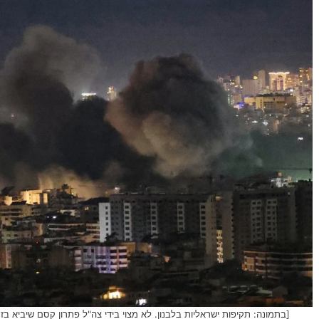
[בתמונה: תקיפות ישראליות בלבנון. לא מצוי בידי צה"ל פתרון קסם שיביא בז