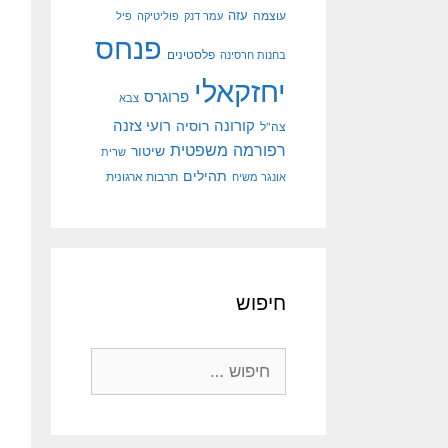
עוצמה
עזה
עמר דנק
פוליטיקה
פיל
פנחס
פלסטינים
בחנות חרסינה
יחזקאלי
פרוגרס
צבא
קורונה
רועי צזנה
רוסיה
צה"ל
רפורמה משפטית
שיטור
שרית
תהילים
אונגר משיח
תרבות ארגונית
חיפוש
חיפוש: