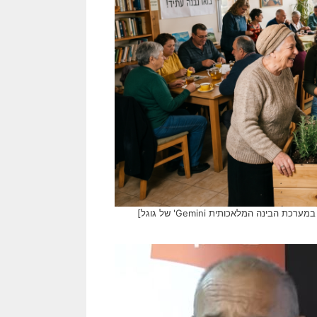
נה המלאכותית Gemini' של גוגל]