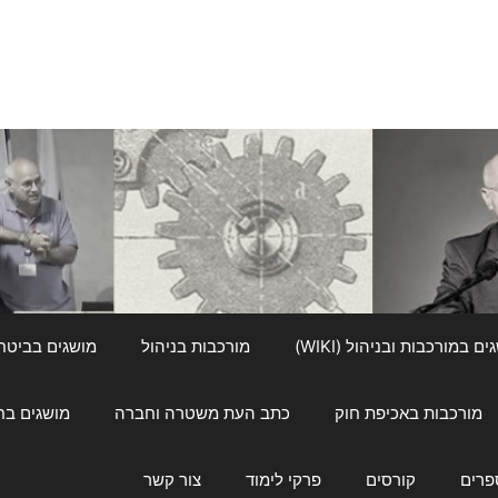
ם במורכבות ובניהול (WIKI)
מורכבות בניהול
מושגים בביטחון ל
מורכבות באכיפת חוק
כתב העת משטרה וחברה
מושגים בחינוך
פרים
קורסים
פרקי לימוד
צור קשר