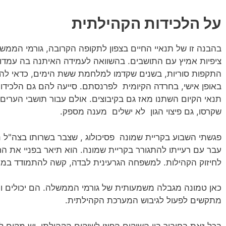
על הלכידות הקהילתית
בהבנה זו של תנאיי החיים בצפון לתקופה הקרובה, גורמי הממש
ציפיות אמיץ עם התושבים. בהשוואה לעמידה האיתנה בה עמדו 
התקפות סוריות, בשנים שקדמו למלחמת ששת הימים, כדאי להבח
באופן אישי, בחרדה הקיומית לפרנסתם. סייעה להם גם הלכידו
תנאי הקיום השתנו מאז גם בקיבוצים. אולם עבור תושבי הערים,
שקרסו, גם פיצוי הגון לא ישלים מענה מספק.
פגשתי השבוע בקריית שמונה פסיכולוג , שצבר בשרותו בצה"ל ני
עבר עם רעייתו להתגורר בקריית שמונה. הוא תיאר בפניי את 
לחיזוק הקהילות. למשפחה הגרעינית לבדה, קשה להתמודד במכ
כאן טמונה מגבלה משמעותית של גורמי הממשלה. הם יכולים ונד
מתקשים לפעול לגיבוש המערכת הקהילתית.
בכל זאת בחיבור בין השיקום הפיזי לשיקום הקהילתי, יש מקום 