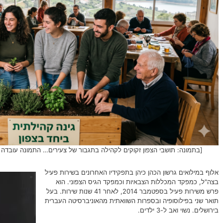
[בתמונה: תושבי הצפון זקוקים לקהילה בתגבור של צעירים… התמונה עובדה במערכת הבי
אלוף במילואים גרשון הכהן כיהן בתפקידיו האחרונים בשירות פעיל
בצה"ל, כמפקד המכללות הצבאיות וכמפקד הגיס הצפוני. הוא
פרש משירות פעיל בספטמבר 2014, לאחר 41 שנות שירות‏. בעל
תואר שני בפילוסופיה ובספרות השוואתית מהאוניברסיטה העברית
בירושלים. נשוי ואב ל-3 ילדים.