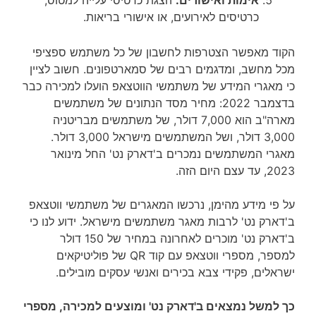
אימות ואישורים:
הצגת כרטיסי עלייה למטוס,
כרטיסים לאירועים, או אישורי בריאות.
הקוד מאפשר הצטרפות לחשבון של כל משתמש ספציפי
מכל מחשב, ומדגמים רבים של סמארטפונים. חשוב לציין
כי מאגרי המידע של משתמשי הווטצאפ הועלו למכירה כבר
בדצמבר 2022: מחיר מסד הנתונים של משתמשים
מארה"ב הוא 7,000 דולר, של משתמשים מבריטניה
3,000 דולר, ושל המשתמשים מישראל 3,000 דולר.
מאגרי המשתמשים נמכרים ב'דארק נט' החל מינואר
2023, עד עצם היום הזה.
על פי מידע מהימן, נרכשו המאגרים של משתמשי ווטצאפ
ב'דארק נט' לרבות מאגר משתמשים מישראל. ידוע לנו כי
ב'דארק נט' מוכרים לאחרונה במחיר של 150 דולר
למספר, מספרי ווטצאפ עם קוד QR של פוליטיקאים
ישראלים, פקידי צבא בכירים ואנשי עסקים מובילים.
כך למשל נמצאים ב'דארק נט' ומוצעים למכירה, מספרי