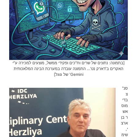
[בתמונה: נתונים של שרים וח"כים ופקידי ממשל, מוצעים למכירה ע"י
האקרים ב'דארק נט'… התמונה עובדה במערכת הבינה המלאכותית
Gemini' של גוגל]
סנ"
צ
בדי
מוס
אש
ר בן
ארצ
י,
שימ