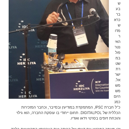
ש
בע
בר
כרא
ש
מדו
ר
האי
נטר
פול
במ
שט
רת
ישר
אל.
מש
מש
היום
כמנ
כ"ל חברת IPSC, המתמקדת במודיעין ובסייבר, וכחבר המזכירות
הכללית של DIGITALPOL. תחום ייחודי בו עוסקת החברה, הוא גילוי
והוכחת זיופים בסרטי וידאו ואודיו.