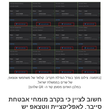
[בתמונה: צילום מסך בגודל הגדלת תקריב: קולאז' של משתמשי ווטצאפ,
של שרים בממשלת ישראל.
במלבן האדום מסומן קוד ה- QR שלהם]
חשוב לציין כי בקרב מומחי אבטחת
סייבר, לאפליקציית ווטצאפ יש