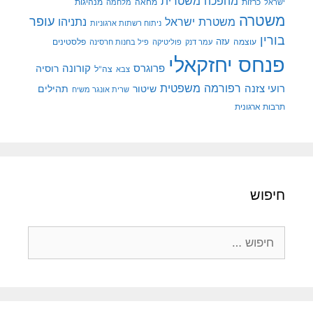
מהפכה משטרית
מנהיגות
ישראל
כרזות
מחאה
מלחמה
משטרה
עופר
משטרת ישראל
נתניהו
ניתוח רשתות ארגוניות
בורין
עוצמה
עזה
פלסטינים
עמר דנק
פוליטיקה
פיל בחנות חרסינה
פנחס יחזקאלי
קורונה
פרוגרס
רוסיה
צה"ל
צבא
רפורמה משפטית
רועי צזנה
שיטור
תהילים
שרית אונגר משיח
תרבות ארגונית
חיפוש
חיפוש: