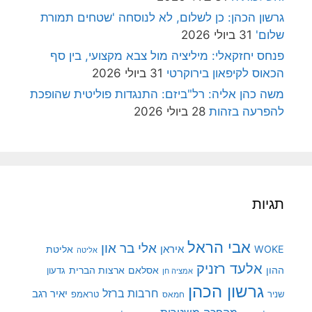
גרשון הכהן: כן לשלום, לא לנוסחה 'שטחים תמורת
שלום'
31 ביולי 2026
פנחס יחזקאלי: מיליציה מול צבא מקצועי, בין סף
הכאוס לקיפאון בירוקרטי
31 ביולי 2026
משה כהן אליה: רל"ביזם: התנגדות פוליטית שהופכת
להפרעה בזהות
28 ביולי 2026
תגיות
אבי הראל
אלי בר און
איראן
WOKE
אליטת
אליטה
אלעד רזניק
ההון
אסלאם
ארצות הברית
גדעון
אמציה חן
גרשון הכהן
חרבות ברזל
יאיר רגב
שניר
טראמפ
חמאס