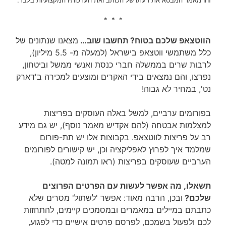
זהו מאמר המבטא את דעתו של הכותב ואת הערכותיו המקצועיות בלבד.
* * *
הווטצאפ שלכם בטוח? תחשבו שוב…
מצאנו שנתונים של
כלל משתמשי ווטצאפ בישראל (למעלה מ- 5.5 מיליון),
לרבות שרים בממשלה חברי כנסת ואנשי ממשל וביטחון,
נפרצו, והם נמצאים בידי האקרים ומוצעים למכירה ב'דארק
נט', במחיר לא גבוה!
בפורומים ערביים, למשל באלה העוסקים בפריצות
למצלמות אבטחה (להם אקדיש מאמר נוסף), יש גם מידע
רב על פריצות לווטצאפ. בקבוצות אלו יש תת-פורום
שמלמד איך לפרוץ לאפליקציה וכן, יש קישורים לפורומים
הערביים שעוסקים בפריצות (ראו תמונה למטה).
תשאלו, מה אפשר לעשות עם הפרטים הפרוצים
שלכם?
ובכן, הרבה מאוד: אפשר 'לשתול' מסרים שלא
כתבתם במיילים במאמרים ובמסמכים קיימים, להתחזות
לכם ולפעול בשמכם, לפרסם פרטים אישיים כדי לפגוע,