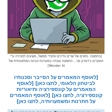
[בתמונה: נתונים של שרים וח"כים ופקידי ממשל, מוצעים למכירה ע"י
האקרים ב'דארק נט'… התמונה עובדה במערכת הבינה המלאכותית של
Wonder AI]
[לאוסף המאמרים על הסייבר וסכנותיו
לביטחון הלאומי, לחצו כאן]
[לאוסף
המאמרים על קונספירציה ותיאוריות
קונספירציה, לחצו כאן]
[לאוסף המאמרים
על חתרנות ומשמעויותיה, לחצו כאן]