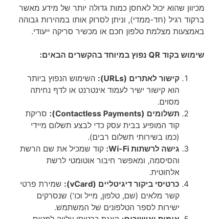
מכיוון שהוא יכול לאחסן כמות גדולה יותר של מידע מאשר
ברקוד רגיל (חד-ממדי), וניתן לסרוק אותו במהירות גבוהה
באמצעות מצלמת טלפון חכם או מכשיר סריקה ייעודי.
שימוש בקוד QR נפוץ במיוחד בהקשרים הבאים:
קישור לאתרים (URLs):
השימוש הנפוץ ביותר
הוא קישור ישיר לעמוד אינטרנט או לדף נחיתה
מסוים.
תשלומים (Contactless Payments):
סריקת
קוד המופיע בבית עסק כדי לבצע תשלום מיידי
(כמו בשירותי תשלום רבים).
גישה לרשתות Wi-Fi:
קוד שמכיל את שם הרשת
והסיסמה, ומאפשר חיבור אוטומטי לרשת
אלחוטית.
כרטיסי ביקור דיגיטליים (vCard):
שמירת פרטי
קשר מלאים (שם, טלפון, מייל וכו') שנסרקים
ישירות לספר הטלפונים של המשתמש.