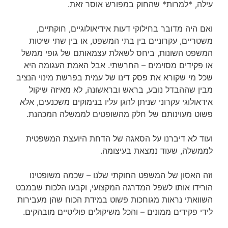
עילה, *למרות* שהחוק במפורש אוסר זאת.
ואם היה מדובר בחילוקי דעות אידיאולוגיים, חוקתיים,
משטריים, עקרוניים בין בתי המשפט, או בין שתי שיטות
המשפט השונות, ביחס לשאלת עצמאותם של גופי ממשל
או פקידים מסוימים – החרשתי. אבל האמת העגומה היא
שכל מי שקורא את פסק דינו של עמית בפרשת מינוי הנציב
מבין שההבדל נובע, בראש ובראשונה, לא מאיזה שיקול
אידאולוגי עקרוני שניתן להגן עליו בנימוקים משכנעים, אלא
פשוט מעוינותם של חלק מהשופטים לממשלה המכהנת.
ועוד לא דיברנו על הסאגה של הדחת היועצת המשפטית
לממשלה, שעוד נמצאת בעיצומה.
וזה האסון של המשפט החוקתי שלנו – שכמה משופטינו
הורידו אותו לשפל המדרגה המקצועי, וקבעו הלכות שבמבט
השוואתי נראות מגוחכות פשוט במידת הכוח שהן מעבירות
לידי פקידים ממונים – והכל משיקולים פוליטיים מובהקים.