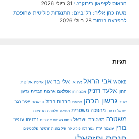
הכאוס לקיפאון בירוקרטי
31 ביולי 2026
משה כהן אליה: רל"ביזם: התנגדות פוליטית שהופכת
להפרעה בזהות
28 ביולי 2026
תגיות
אבי הראל
אלי בר און
איראן
WOKE
אליטת
אליטה
אלעד רזניק
ההון
אסלאם
ארצות הברית
גדעון
אמציה חן
גרשון הכהן
חרבות ברזל
יאיר רגב
שניר
טראמפ
חמאס
מהפכה משטרית
מנהיגות
ישראל
כרזות
מחאה
מלחמה
משטרה
עופר
משטרת ישראל
נתניהו
ניתוח רשתות ארגוניות
בורין
עוצמה
עזה
פלסטינים
עמר דנק
פוליטיקה
פיל בחנות חרסינה
פנחס יחזקאלי