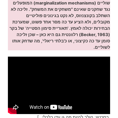
שוליים (marginalization mechanisms) המופעלים
נגד שחקנים שאינם "משחקים את המשחק". זליכה לא
השתלב בקונצנזוס, לא נקט בגינונים פוליטיים
מקובלים, ולא הציע עד כה מסר אחד פשוט, שמערכת
הבחירות יכולה לאמץ. 'תאוריית סימון הסטייה
'
של בקר
(Becker, 1963) רלוונטית גם היא כאן – שכן זליכה
סומן עד כה כקיצוני, או כ'בלתי ריאלי', מה שדחק אותו
לשוליים.
,בסרטון: הולך להיות פה גן עדן כלכלי…]