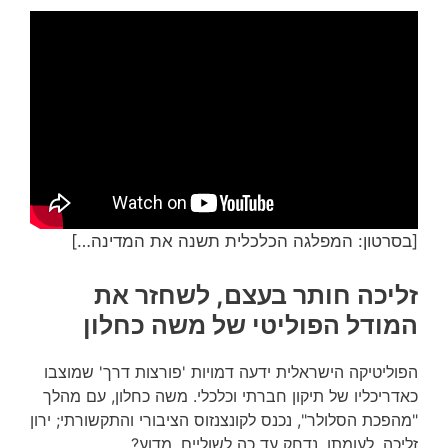
[בסרטון: המפלגה הכלכלית תשנה את המדינה…]
זליכה חותר בעצם, לשחזר את
המודל הפוליטי של משה כחלון
הפוליטיקה הישראלית ידעה דמויות 'פורצות דרך' שמוצבו
כאדריכליו של תיקון חברתי וכלכלי. משה כחלון, עם מהלך
"מהפכת הסלולר", נכנס לקונצנזוס הציבורי והתקשורתי; ירון
זליכה, לעומתו, נדחק עד כה לשוליים. מדוע?