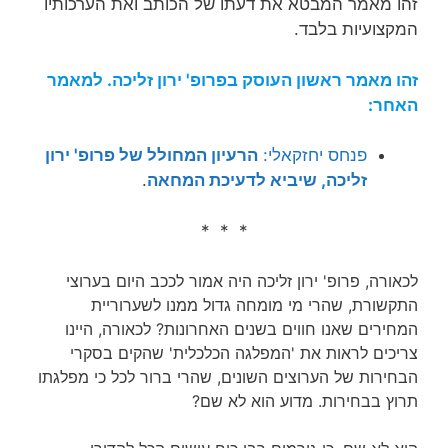
זהו מאמר המבטא את דעתו של הכותב ואת הערכותיו
המקצועיות בלבד.
זהו מאמר ראשון העוסק בפרופ' ירון זליכה. למאמר
האחר:
פנחס יחזקאלי:
הרעיון המחולל של פרופ' ירון
זליכה, שיביא לדעיכת המחאה
.
* * *
לכאורה, פרופ' ירון זליכה היה אמור לככב היום בערוצי
התקשורת, שהרי מי מומחה גדול ממנו לשערוריית
המחירים שאנו חווים בשנים האחרונות? לכאורה, היינו
צריכים לראות את 'המפלגה הכלכלית' שהקים בסקרי
הבחירות של הערוצים השונים, שהרי ברור לכל כי מפלגתו
תרוץ בבחירות. מדוע הוא לא שם?