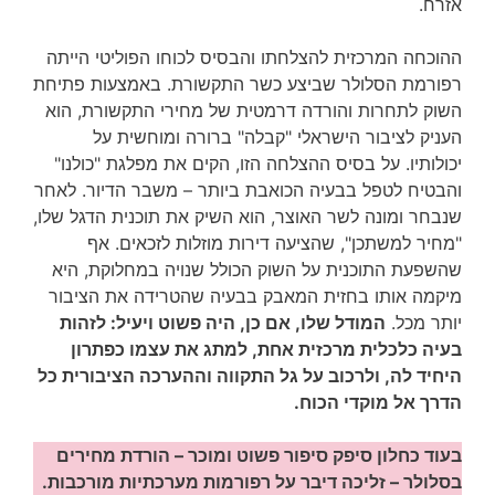
אזרח.
ההוכחה המרכזית להצלחתו והבסיס לכוחו הפוליטי הייתה
רפורמת הסלולר שביצע כשר התקשורת. באמצעות פתיחת
השוק לתחרות והורדה דרמטית של מחירי התקשורת, הוא
העניק לציבור הישראלי "קבלה" ברורה ומוחשית על
יכולותיו. על בסיס ההצלחה הזו, הקים את מפלגת "כולנו"
והבטיח לטפל בבעיה הכואבת ביותר – משבר הדיור. לאחר
שנבחר ומונה לשר האוצר, הוא השיק את תוכנית הדגל שלו,
"מחיר למשתכן", שהציעה דירות מוזלות לזכאים. אף
שהשפעת התוכנית על השוק הכולל שנויה במחלוקת, היא
מיקמה אותו בחזית המאבק בבעיה שהטרידה את הציבור
יותר מכל.
המודל שלו, אם כן, היה פשוט ויעיל: לזהות
בעיה כלכלית מרכזית אחת, למתג את עצמו כפתרון
היחיד לה, ולרכוב על גל התקווה וההערכה הציבורית כל
הדרך אל מוקדי הכוח.
בעוד כחלון סיפק סיפור פשוט ומוכר – הורדת מחירים
בסלולר – זליכה דיבר על רפורמות מערכתיות מורכבות.