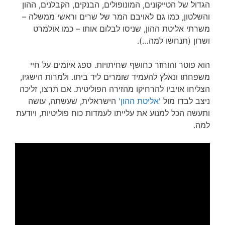
הגדול של הטייקונים, המונופולים, הבנקים, הקבלנים, ההון
והשלטון, כמו גם לאויבם המר של שרים וראשי ממשלה –
משרתי אליטת ההון, שניסו לבלום אותו – כמו אולמרט
ושרון (תנחשו למה…).
הוא פוטר והוחזר כחושף שחיתויות. ספג איומים על חיי
משפחתו ונאלץ להעמיד שומרים ליד ביתו. ולמרות הישגיו,
הצליחו אויביו להרחיקו מהזירה הפוליטית. אם תרצו, זליכה
ניצב לבדו מול
'אליטת ההון'
הישראלית, שעשתה, עושה
ותעשה הכל למנוע את עלייתו לעמדות כוח פוליטיות, ויודעת
למה.