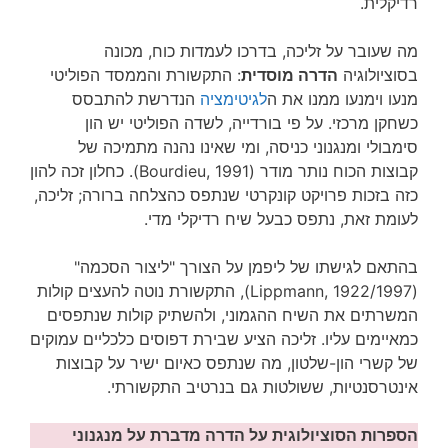
רדיקלית.
מה שעובר על זליכה, בדרכו לעמדות כוח, מכונה
בסוציולוגיה
הדרה מוסדית
: התקשורת והממסד הפוליטי
מנעו וימנעו ממנו את ה
לגיטימציה
הנדרשת להתבסס
כשחקן מרכזי. על פי בורדייה, לשדה הפוליטי יש הון
סימבולי ומנגנוני כניסה, ומי שאינו נהנה מתמיכה של
קבוצות הכוח נותר מודר (Bourdieu, 1991). כחלון זכה להון
כזה בזכות פרויקט קונקרטי שנתפס כהצלחה ברורה; זליכה,
לעומת זאת, נתפס כבעל שיח רדיקלי מדי.
בהתאם לגישתו של ליפמן על הצורך "ליצור הסכמה"
(Lippmann, 1922/1997), התקשורת נוטה להעצים קולות
המשרתים את השיח ההגמוני, ולהשתיק קולות שנתפסים
כמאיימים עליו. זליכה הציע שבירת דפוסים כלכליים עמוקים
של קשרי הון-שלטון, מה שנתפס כאיום ישיר על קבוצות
אינטרסנטיות, ששולטות גם בנרטיב התקשורתי.
הספרות הסוציולוגית על הדרה מדברת על מנגנוני