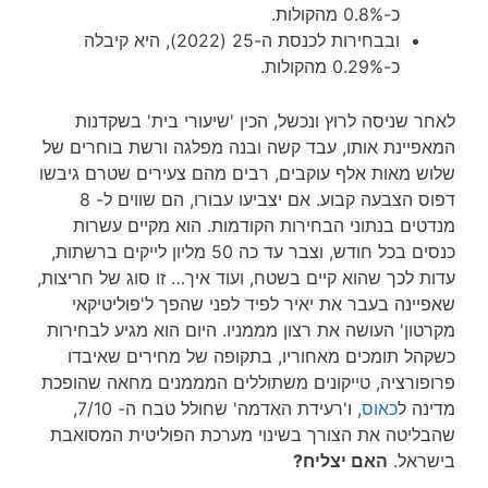
כ-0.8% מהקולות.
ובבחירות לכנסת ה-25 (2022), היא קיבלה
כ-0.29% מהקולות.
לאחר שניסה לרוץ ונכשל, הכין 'שיעורי בית' בשקדנות
המאפיינת אותו, עבד קשה ובנה מפלגה ורשת בוחרים של
שלוש מאות אלף עוקבים, רבים מהם צעירים שטרם גיבשו
דפוס הצבעה קבוע. אם יצביעו עבורו, הם שווים ל- 8
מנדטים בנתוני הבחירות הקודמות. הוא מקיים עשרות
כנסים בכל חודש, וצבר עד כה 50 מליון לייקים ברשתות,
עדות לכך שהוא קיים בשטח, ועוד איך… זו סוג של חריצות,
שאפיינה בעבר את יאיר לפיד לפני שהפך ל'פוליטיקאי
מקרטון' העושה את רצון מממניו. היום הוא מגיע לבחירות
כשקהל תומכים מאחוריו, בתקופה של מחירים שאיבדו
פרופורציה, טייקונים משתוללים המממנים מחאה שהופכת
מדינה ל
כאוס
, ו'רעידת האדמה' שחולל טבח ה- 7/10,
שהבליטה את הצורך בשינוי מערכת הפוליטית המסואבת
בישראל.
האם יצליח?