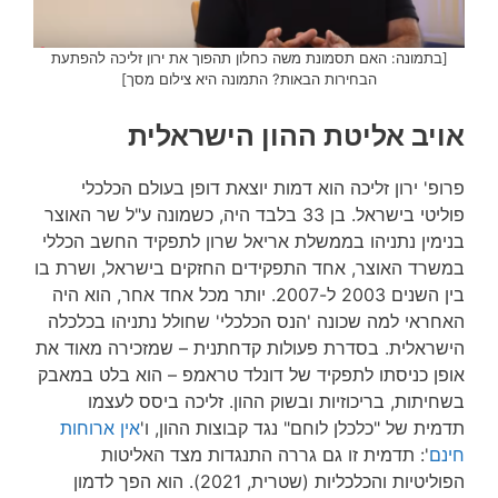
[בתמונה: האם תסמונת משה כחלון תהפוך את ירון זליכה להפתעת
הבחירות הבאות? התמונה היא צילום מסך]
אויב אליטת ההון הישראלית
פרופ' ירון זליכה הוא דמות יוצאת דופן בעולם הכלכלי
פוליטי בישראל. בן 33 בלבד היה, כשמונה ע"ל שר האוצר
בנימין נתניהו בממשלת אריאל שרון לתפקיד החשב הכללי
במשרד האוצר, אחד התפקידים החזקים בישראל, ושרת בו
בין השנים 2003 ל-2007. יותר מכל אחד אחר, הוא היה
האחראי למה שכונה 'הנס הכלכלי' שחולל נתניהו בכלכלה
הישראלית. בסדרת פעולות קדחתנית – שמזכירה מאוד את
אופן כניסתו לתפקיד של דונלד טראמפ – הוא בלט במאבק
בשחיתות, בריכוזיות ובשוק ההון. זליכה ביסס לעצמו
תדמית של "כלכלן לוחם" נגד קבוצות ההון, ו'
אין ארוחות
חינם
': תדמית זו גם גררה התנגדות מצד האליטות
הפוליטיות והכלכליות (שטרית, 2021). הוא הפך לדמון