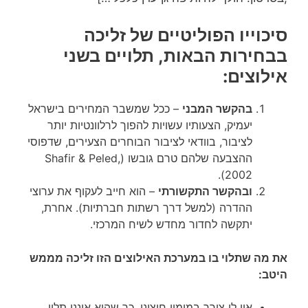
סיכוייו הפוליטיים של זליכה
בבחירות הבאות, תלויים בשני
אילוצים:
בהקשר המבני
– ככל שמשבר המחירים בישראל
יעמיק, הצעותיו עשויות להפוך לרלוונטיות יותר
לציבור, בוודאי לציבור הבוחרים הצעירים, שדפוסי
ההצבעה שלהם טרם גובשו (Shafir & Peled,
2002).
ובהקשר התקשורתי
– הוא חייב לעקוף את ערוצי
ההדרה (למשל דרך רשתות חברתיות). אחרת,
יתקשה לחדור מחדש לשיח המרכזי.
את מה שתלוי בו במערכת האילוצים הזו זליכה מממש
היטב:
אין לו צורך במימון חיצוני, כך שהוא איננו תלוי