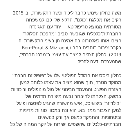
משה כחלון שימש כחבר ליכוד וכשר התקשורת, וב-2015
הקים את מפלגת "כולנו". הרקע שלו כבן למשפחה
מסורתית ממוצא טריפוליטאי – יחד עם האג'נדה
החברתית־כלכלית שגובשה סביב "מהפכת הסלולר" –
הציבו אותו כאלטרנטיבה אמינה הן בעיני התקשורת והן
בקרב ציבור בוחרים רחב (Ben-Porat & Mizrachi,
2019). כחלון הצליח למצב את עצמו כ"מרכז חברתי",
שהמערכת ידעה להכיל.
כחלון ביסס את המודל הפוליטי שלו על "פופוליזם חברתי"
ממוקד מטרה, תוך שהוא מציב את עצמו כלוחם למען
האזרח הפשוט והמעמד הבינוני אל מול מונופולים וריכוזיות
במשק. הצלחתו להיבחר נבעה מיצירת תדמית של
"בולדוזר" ביצועיסט, איש מהשורה שהגיע לפסגה ופועל
למען הציבור ממנו בא. הוא זנח במכוון סוגיות מדיניות
וביטחוניות, והתמקד כמעט אך ורק בנושאים
חברתיים-כלכליים שהשפיעו ישירות על יוקר המחיה של כל