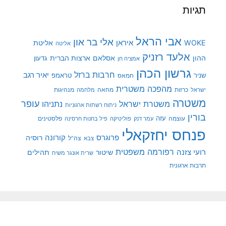
תגיות
אבי הראל
אלי בר און
איראן
WOKE
אליטת
אליטה
אלעד רזניק
ההון
אסלאם
ארצות הברית
גדעון
אמציה חן
גרשון הכהן
חרבות ברזל
יאיר רגב
שניר
טראמפ
חמאס
מהפכה משטרית
מנהיגות
ישראל
כרזות
מחאה
מלחמה
משטרה
עופר
משטרת ישראל
נתניהו
ניתוח רשתות ארגוניות
בורין
עוצמה
עזה
פלסטינים
עמר דנק
פוליטיקה
פיל בחנות חרסינה
פנחס יחזקאלי
קורונה
פרוגרס
רוסיה
צה"ל
צבא
רפורמה משפטית
רועי צזנה
שיטור
תהילים
שרית אונגר משיח
תרבות ארגונית