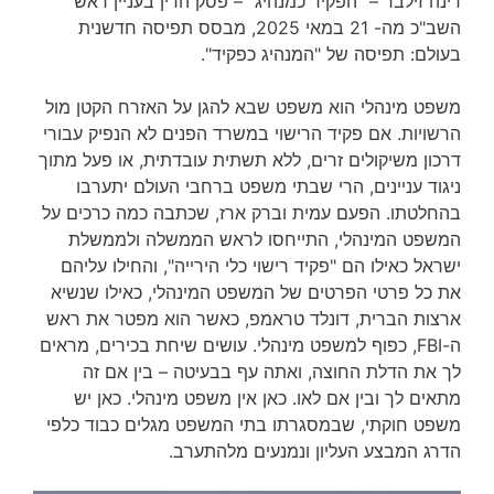
דינה זילבר – "הפקיד כמנהיג" – פסק הדין בעניין ראש
השב"כ מה- 21 במאי 2025, מבסס תפיסה חדשנית
בעולם: תפיסה של "המנהיג כפקיד".
משפט מינהלי הוא משפט שבא להגן על האזרח הקטן מול
הרשויות. אם פקיד הרישוי במשרד הפנים לא הנפיק עבורי
דרכון משיקולים זרים, ללא תשתית עובדתית, או פעל מתוך
ניגוד עניינים, הרי שבתי משפט ברחבי העולם יתערבו
בהחלטתו. הפעם עמית וברק ארז, שכתבה כמה כרכים על
המשפט המינהלי, התייחסו לראש הממשלה ולממשלת
ישראל כאילו הם "פקיד רישוי כלי הירייה", והחילו עליהם
את כל פרטי הפרטים של המשפט המינהלי, כאילו שנשיא
ארצות הברית, דונלד טראמפ, כאשר הוא מפטר את ראש
ה-FBI, כפוף למשפט מינהלי. עושים שיחת בכירים, מראים
לך את הדלת החוצה, ואתה עף בבעיטה – בין אם זה
מתאים לך ובין אם לאו. כאן אין משפט מינהלי. כאן יש
משפט חוקתי, שבמסגרתו בתי המשפט מגלים כבוד כלפי
הדרג המבצע העליון ונמנעים מלהתערב.