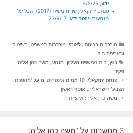
ידע
, 9/5/25.
פנחס יחזקאלי, שרית משיח (2017), הכל על
מנהיגות,
ייצור ידע
, 23/9/17.
קטגוריות
מורכבות בביטחון לאומי
,
מורכבות במשפט, בשיטור
ובאכיפת חוק
תגיות
בגץ
,
בית המשפט העליון
,
מנהיג
,
משה כהן אליה
,
פקיד
פנחס יחזקאלי: 10 ממים אינטרנטיים על 'מהפכת
הצבע' הישראלית, אוסף ראשון
משה כהן אליה: אי ציות
3 מחשבות על “משה כהן אליה: