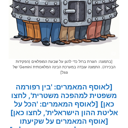
[בתמונה: חגורת ברזל כדי להגן על שבעת המופלאים (הפקידות
הבכירה). התמונה עובדה במערכת הבינה המלאכותית Gemini' של
גוגל]
[לאוסף המאמרים: 'בין רפורמה
משפטית למהפכה משטרית', לחצו
כאן]
[לאוסף המאמרים: 'הכל על
אליטת ההון הישראלית', לחצו כאן]
[אוסף המאמרים על שקיעתו