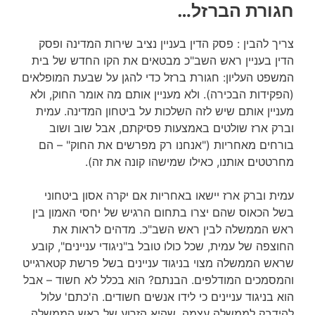
חגורת הברזל…
צריך להבין : פסק הדין בעניין נציב שירות המדינה ופסק
הדין בעניין ראש השב"כ מבטאים את הקו החדש של בית
המשפט העליון: חגורת ברזל כדי להגן על שבעת המופלאים
(הפקידות הבכירה). ולא מעניין אותם מה אומר החוק, ולא
מעניין אותם שיש לזה השלכות על ביטחון המדינה. עמית
וברק ארז שולטים באמצעות פסיקתם, אבל שוב ושוב
בורחים מאחריות ("אנחנו רק מפרשים את החוק" – הם
מחרטטים אותנו, כאילו שמישהו קונה את זה).
עמית וברק ארז יישאו באחריות אם יקרה אסון ביטחוני
בשל הכאוס שהם יצרו בתחום הרגיש של יחסי האמון בין
ראש הממשלה לבין ראש השב"כ. מדהים לראות את
החוצפה של עמית, שכל כולו טובל ב"ניגודי עניינים", קובע
שראש הממשלה מצוי בניגוד עניינים בשל פרשת קטארגייט
והמסמכים המודלפים. הבנתם? הוא בכלל לא חשוד – אבל
הוא בניגוד עניינים כי לידו אנשים חשודים. ה'כתם' עלול
להידבק לממשלה עצמה, שהיא הזרוע של ראש הממשלה,