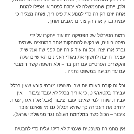
ולכן, ייתכן שהממשלה לא יכולה לפטר או אפילו למנות.
אתה יוזם חקירה כדי למנוע את פיטוריך, ואתה מצליח כי
עמית וברק ארז הקיצוניים מגבים אותך.
רמות הטירלול של הפסיקה הזו עוד ייחקרו על ידי
היסטוריונים, שיבקשו להתחקות אחר המוטציה שעמית
וברק ארז יצרו. וכל זה עוד קורה יום לפני שהיועמ"שית
עצמה חויבה לחשוף את ניגודי העניינים האישיים שלה
והקשרים הפרטיים עם רונן בר – ולא חשפה קשר רומנטי
עם עד תביעה במשפט נתניהו.
וכל זה קורה באותו יום שבו השופט מזרחי קובע שאין בכלל
עבירה בקטארגייט, כי אוריך בכלל לא עובד ציבור – ואין
עבירת שוחד למי שאיננו עובד ציבור (אבל אל דאגה, עמית
ירחיב את העבירה כך שהיא תכלול גם מי שאיננו עובד
ציבור – הכול כשר במלחמת העולם נגד ממשלת ישראל).
אין מהמורה משפטית שעמית לא דילג עליה כדי להבטיח