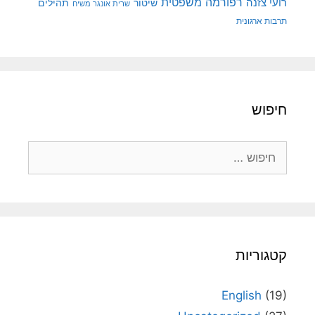
רפורמה משפטית
רועי צזנה
שיטור
תהילים
שרית אונגר משיח
תרבות ארגונית
חיפוש
חיפוש:
קטגוריות
English
(19)