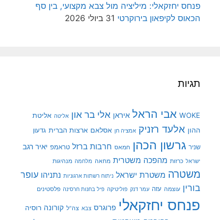
פנחס יחזקאלי: מיליציה מול צבא מקצועי, בין סף
הכאוס לקיפאון בירוקרטי
31 ביולי 2026
תגיות
אבי הראל
אלי בר און
איראן
WOKE
אליטת
אליטה
אלעד רזניק
ההון
אסלאם
ארצות הברית
גדעון
אמציה חן
גרשון הכהן
חרבות ברזל
יאיר רגב
שניר
טראמפ
חמאס
מהפכה משטרית
מנהיגות
ישראל
כרזות
מחאה
מלחמה
משטרה
עופר
משטרת ישראל
נתניהו
ניתוח רשתות ארגוניות
בורין
עוצמה
עזה
פלסטינים
עמר דנק
פוליטיקה
פיל בחנות חרסינה
פנחס יחזקאלי
קורונה
פרוגרס
רוסיה
צה"ל
צבא