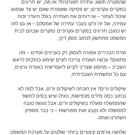
שהמטרה תושג: עתירה תאורטית? אז מה, יש חריגים
במקרים עקרוניים; יש פסיקה שאומרת שאם יש צד שנפגע
שיכול לעתור – אז דוחים את העתירה בגלל היעדר זכות
עמידה, ועל זה זרקו בעבר עתירה של אמסלם – אז גם לזה
יש כמובן חריגים במקרים עקרוניים (מקרים שבהם לבית
המשפט מתחשק לכתוב פסק דין);
ועדת הבכירים אמורה לעסוק רק בעניינים אתיים – מה
פתאום? עכשיו הוועדה צריכה לקיים שימוע כהלכתו לראש
השב"כ – מהסוג שצריך לקיים ליועמ"שית בוועדת גרוניס,
עם כל התשתית העובדתית;
שיקולים זרים? אין הוכחה לשיקולים זרים, אבל למה לא
נכתוב כמה מילים מכפישות, כאילו שיש בסיס לחשוד
שהממשלה פועלת בשיקולים זרים, אבל נעשה טובה
לממשלה ולא נקבע זאת מפורשות – כי כבר מספיק
השחרנו אותה.
שלושה גורמים קיצוניים ביותר שולטים על מערכת המשפט: