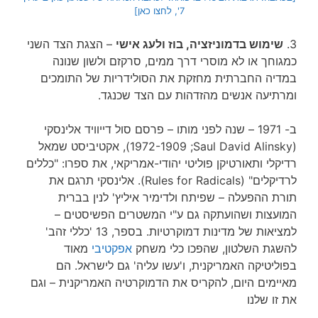
7', לחצו כאן]
3.
שימוש בדמוניזציה, בוז ולעג אישי
– הצגת הצד השני
כמגוחך או לא מוסרי דרך ממים, סרקזם ולשון שנונה
במדיה החברתית מחזקת את הסולידריות של התומכים
ומרתיעה אנשים מהזדהות עם הצד שכנגד.
ב- 1971 – שנה לפני מותו – פרסם סול דייוויד אלינסקי
(Saul David Alinsky;‏ 1972-1909), אקטיביסט שמאל
רדיקלי ותאורטיקן פוליטי יהודי-אמריקאי, את ספרו: "כללים
לרדיקלים" (Rules for Radicals). אלינסקי תרגם את
תורת ההפעלה – שפיתח ולדימיר איליץ' לנין בברית
המועצות ושהועתקה גם ע"י המשטרים הפשיסטים –
למציאות של מדינות דמוקרטיות. בספר, 13 'כללי זהב'
להשגת השלטון, שהפכו כלי משחק
אפקטיבי
מאוד
בפוליטיקה האמריקנית, ו'עשו עליה' גם לישראל. הם
מאיימים היום, להקריס את הדמוקרטיה האמריקנית – וגם
את זו שלנו