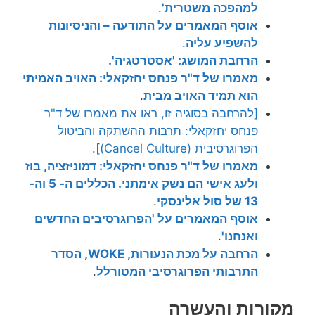
למהפכה משטרית'
.
אוסף המאמרים על התודעה – והניסיונות
להשפיע עליה
.
הרחבת המושג: 'אסטרטגיה'.
מאמרו של ד"ר פנחס יחזקאלי: האויב האמיתי
הוא תמיד האויב מבית
.
[להרחבה בסוגיה זו, ראו את מאמרו של ד"ר
פנחס יחזקאלי: תרבות ההשתקה והביטול
הפרוגרסיבית (Cancel Culture)]
.
מאמרו של ד"ר פנחס יחזקאלי: דמוניזציה, בוז
ולעג אישי הם נשק אימתני. הכללים ה- 5 וה-
13 של סול אלינסקי
.
אוסף המאמרים על 'הפרוגרסיבים החדשים
ואנחנו'
.
הרחבה על מכת הנעורות, WOKE, הסדר
התרבותי הפרוגרסיבי המטורלל
.
מקורות והעשרה