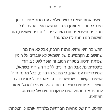
* * *
בשעה אחת יוצאת קבוצה שלמה עם מסר אחיד, סימן
היכר לקמפיין מתוזמן היטב. הנושא ההזוי הפעם: "כל
הסוכנים האיראנים הם מצביעי ימין!". ורבים שואלים, מה
השטות הזו נותנת לה למחאה?
התשובה היא שהיא נותנת הרבה, אבל לא את מה
שחושבים. הקמפיינים של השמאל לא עובדים על הימין
שפיתח חיסון. במקרה הטוב זה הופך לקטע בידורי
ב'פטריוטים'. אבל הם חיוניים לליכוד השורות בשמאל,
שמידלדלות עם הזמן, כי מטבע הדברים, בכל מחנה גדול,
אנשים בקצוות – שנחשפים יותר מאחרים למסרים בצד
השני – מפתחים ספיקות. התיוג של הימיני כ'מרגל' אמור
להחזיר את המתלבטים לחיקו החמים של קונצנזוס
המחאה.
ההיסטוריה של מחאות חברתיות מלמדת אותנו כי הצלחתן