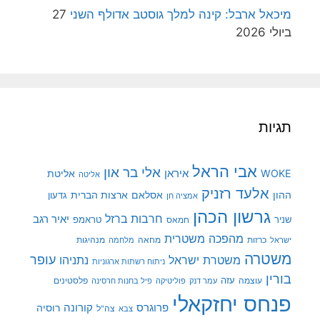
מיכאל ארבל: קינה למלך גוסטב אדולף השני
27
ביולי 2026
תגיות
אבי הראל
אלי בר און
איראן
WOKE
אליטת
אליטה
אלעד רזניק
ההון
אסלאם
ארצות הברית
גדעון
אמציה חן
גרשון הכהן
חרבות ברזל
יאיר רגב
שניר
טראמפ
חמאס
מהפכה משטרית
מנהיגות
ישראל
כרזות
מחאה
מלחמה
משטרה
עופר
משטרת ישראל
נתניהו
ניתוח רשתות ארגוניות
בורין
עוצמה
עזה
פלסטינים
עמר דנק
פוליטיקה
פיל בחנות חרסינה
פנחס יחזקאלי
קורונה
פרוגרס
רוסיה
צה"ל
צבא