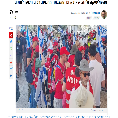
[בכתבה: תרבות הביטול ברפואה. לכתבה המלאה של שמעון כהן ב'ערוץ