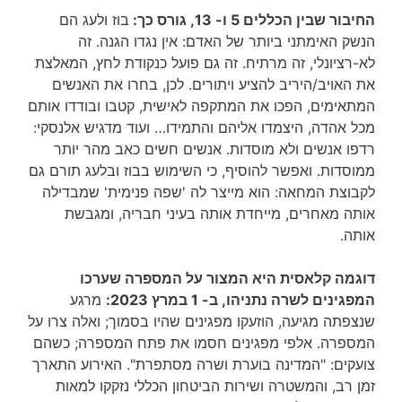
החיבור שבין הכללים 5 ו- 13, גורס כך:
בוז ולעג הם
הנשק האימתני ביותר של האדם: אין נגדו הגנה. זה
לא-רציונלי, זה מרתיח. זה גם פועל כנקודת לחץ, המאלצת
את האויב/היריב להציע ויתורים. לכן, בחרו את האנשים
המתאימים, הפכו את המתקפה לאישית, קטבו ובודדו אותם
מכל אהדה, היצמדו אליהם והתמידו… ועוד מדגיש אלנסקי:
רדפו אנשים ולא מוסדות. אנשים חשים כאב מהר יותר
ממוסדות. ואפשר להוסיף, כי השימוש בבוז ובלעג תורם גם
לקבוצת המחאה: הוא מייצר לה 'שפה פנימית' שמבדילה
אותה מאחרים, מייחדת אותה בעיני חבריה, ומגבשת
אותה.
דוגמה קלאסית היא המצור על המספרה שערכו
המפגינים לשרה נתניהו,
ב- 1 במרץ 2023
:
מרגע
שנצפתה מגיעה, הוזעקו מפגינים שהיו בסמוך; ואלה צרו על
המספרה. אלפי מפגינים חסמו את פתח המספרה; כשהם
צועקים: "המדינה בוערת ושרה מסתפרת". האירוע התארך
זמן רב, והמשטרה ושירות הביטחון הכללי נזקקו למאות