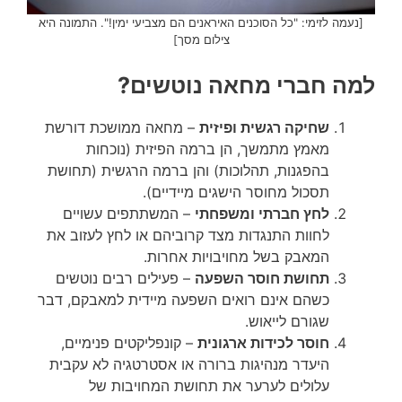
[נעמה לזימי: "כל הסוכנים האיראנים הם מצביעי ימין!". התמונה היא
צילום מסך]
למה חברי מחאה נוטשים?
שחיקה רגשית ופיזית
– מחאה ממושכת דורשת
מאמץ מתמשך, הן ברמה הפיזית (נוכחות
בהפגנות, תהלוכות) והן ברמה הרגשית (תחושת
תסכול מחוסר הישגים מיידיים).
לחץ חברתי ומשפחתי
– המשתתפים עשויים
לחוות התנגדות מצד קרוביהם או לחץ לעזוב את
המאבק בשל מחויבויות אחרות.
תחושת חוסר השפעה
– פעילים רבים נוטשים
כשהם אינם רואים השפעה מיידית למאבקם, דבר
שגורם לייאוש.
חוסר לכידות ארגונית
– קונפליקטים פנימיים,
היעדר מנהיגות ברורה או אסטרטגיה לא עקבית
עלולים לערער את תחושת המחויבות של