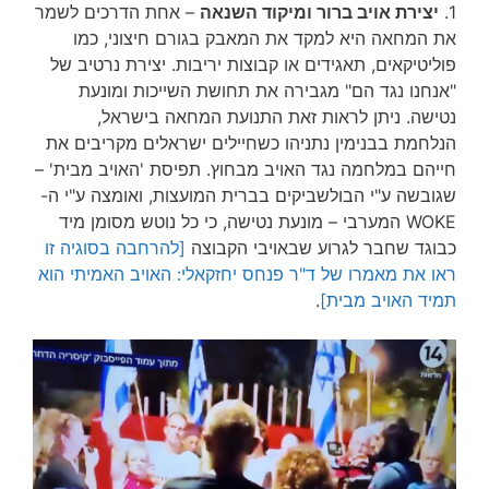
1.
יצירת אויב ברור ומיקוד השנאה
– אחת הדרכים לשמר
את המחאה היא למקד את המאבק בגורם חיצוני, כמו
פוליטיקאים, תאגידים או קבוצות יריבות. יצירת נרטיב של
"אנחנו נגד הם" מגבירה את תחושת השייכות ומונעת
נטישה. ניתן לראות זאת התנועת המחאה בישראל,
הנלחמת בבנימין נתניהו כשחיילים ישראלים מקריבים את
חייהם במלחמה נגד האויב מבחוץ. תפיסת 'האויב מבית' –
שגובשה ע"י הבולשביקים בברית המועצות, ואומצה ע"י ה-
WOKE המערבי – מונעת נטישה, כי כל נוטש מסומן מיד
כבוגד שחבר לגרוע שבאויבי הקבוצה
[להרחבה בסוגיה זו
ראו את מאמרו של ד"ר פנחס יחזקאלי: האויב האמיתי הוא
תמיד האויב מבית]
.