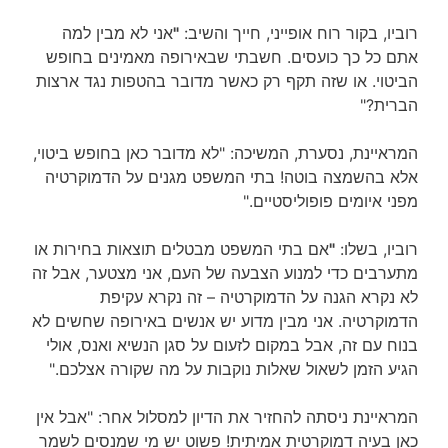
רוביו, בקור רוח אופייני, חייך והשיב:
"
אני לא מבין למה
אתם כל כך כועסים. חשבתי שבאירופה מאמינים בחופש
הביטוי. או שזה תקף רק כאשר מדובר בהטפות נגד ארצות
הברית?"
המראיינת, נסערת, המשיכה: "לא מדובר כאן בחופש ביטוי,
אלא בהשמצה בוטה! בתי המשפט מגנים על הדמוקרטיה
מפני איומים פופוליסטיים."
רוביו, בשלו:
"
אם בתי המשפט מבטלים תוצאות בחירות או
מתערבים כדי למנוע הצבעה של העם, אני מצטער, אבל זה
לא נקרא הגנה על הדמוקרטיה – זה נקרא עקיפת
הדמוקרטיה. אני מבין מדוע יש אנשים באירופה שחשים לא
בנוח עם זה, אבל במקום לזעום על סגן הנשיא ואנס, אולי
הגיע הזמן לשאול שאלות נוקבות על מה שקורה אצלכם."
המראיינת ניסתה להחזיר את הדיון למסלול אחר: "אבל אין
כאן בעיה דמוקרטית אמיתית! פשוט יש מי שמנסים לשמר