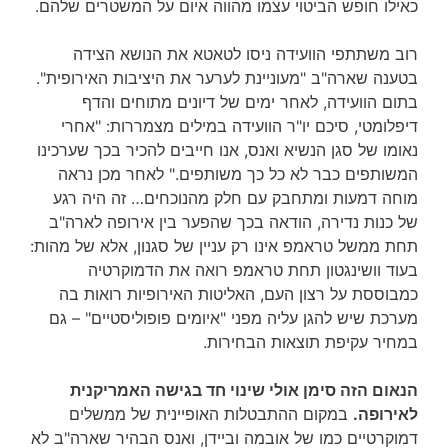
כאילו חופש הביטוי עצמו מהווה איום על המשטרים שלהם.
רוב משתתפי הוועידה ניסו לטאטא את הנושא הצידה
בטענה שארה"ב "מעוניינת לערער את היציבות האירופית".
בתום הוועידה, לאחר ימים של דיונים מתוחים והדף
דיפלומטי, סיכם יו"ר הוועידה במילים מצמררות: "אחרי
נאומו של סגן הנשיא ואנס, אנו חייבים להכיר בכך שערכינו
המשותפים כבר לא כל כך משותפים." לאחר מכן נראה
מוחה דמעות ומתחבק עם חלק מהנוכחים… זה היה רגע
של כנות נדירה, הודאה בכך שהפער בין אירופה לארה"ב
תחת ממשל טראמפ אינו רק עניין של סגנון, אלא של מהות:
בעוד וושינגטון תחת טראמפ רואה את הדמוקרטיה
כמבוססת על רצון העם, האליטות האירופיות רואות בה
מערכת שיש להגן עליה מפני "איומים פופוליסטיים" – גם
במחיר עקיפת תוצאות הבחירות.
הנאום הזה סימן אולי שינוי חד בגישה האמריקנית
לאירופה.
במקום ההתבטלות האופיינית של ממשלים
דמוקרטיים כמו של אובמה וביידן, ואנס הבהיר שארה"ב לא