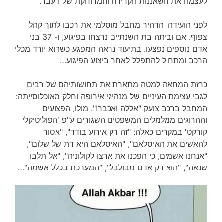
לעצמה את השאננות הקרירה והמרוחקת של העבר.
לפני הועידה, הדהיר מחבל מוסלמי את רכבו לתוך קהל
צפוף. אם וביתה בת השנתיים נרצחו בפיגוע, ו- 37 בני
אדם נוספים נפצעו. בתיעוד נראה המפגע כשהוא יורד מכלי
הרכב ומתחיל להתפלל לאחר ביצוע הפיגוע…
כרזת המחאה למטה מתארת את תחושותיהם של רבים
לגבי עצימת העיניים של מנהיגי אירופה וחלק מאוכלוסייתה:
המחבל ברכב צועק "אללה ואכבר!". מולו, הפצועים
וההרוגים ממלמלים המשפטים השגורים ע"פ 'הפוליטיקלי
קורקט' במקרים כאלה: "זה רק אירוע בודד", "אסור
להאשים את האיסלאם", "האיסלאם היא דת של שלום",
"אנחנו אשמים, כי הפכנו את ארצו לקולוניה", "אל תלבו
שנאה", "הוא רק אדם מבולבל", "המערכת בכלל אשמה"…