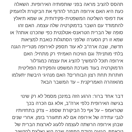
תהסס להציב מראה בפני שותפותיה האירופיות. השאלה
כעת היא האם אירופה תבחר להדוף את הביקורת ולהעמיק
את דפוסי השליטה המשפטית-פקידותית, או שמא תיאלץ
להתמודד עם השבר בדמוקרטיה שלה עצמה. האם זהו
סופה של הברית הטראנס-אטלנטית כפי שהכרנו אותה? או
שמא זו רק הסערה שלפני הסתגלות כואבת למציאות
חדשה, שבה ארה"ב לא עוד תספק לאירופה מטריית הגנה
בלתי מותנית? וגם הוויכוח האמיתי רק מתחיל: האם
אירופה תוכל להמשיך להציג את עצמה כמגדלור
הדמוקרטיה בעוד מערכת המשפט והפקידות הפוליטית
חותרות תחת רצון הבוחרים? האם מנהיגי היבשת יתעלמו
מהאזהרה האמריקנית – עד המשבר הבא?
דבר אחד ברור: הרגע הזה במינכן מסמל לא רק שינוי
בגישה האירופית כלפי ארה"ב, אלא גם הכרה בכך
שטראמפ – על אף כל הביקורת שספג – צדק בתחזיותיו
לגבי עתידה של אירופה אם לא תתעורר בזמן. אחרי שנים
שבהן אירופה הרשתה לעצמה ללעוג לארצות הברית של
טראמפ, הגיעה נקודת המפנה שבה היא נאלצת להקשיב.