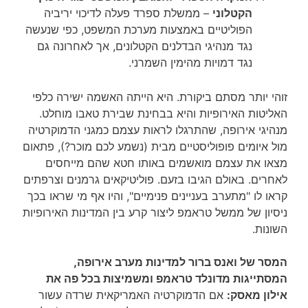
הקטלוני
– ממשלת ספרד פעלה לדיכוי יריביה
הפוליטיים באמצעות מערכת המשפט, כפי שנעשה
נגד מנהיגי הבדלנים הקטלונים, אך לאחרונה גם
נגד דמויות מהימין השמרני.
זוהי יותר מסתם ביקורת. היא הייתה האשמה ישירה כלפי
האליטות האירופיות והיא בבחינת שבירת טאבו מוחלט.
מנהיגי אירופה, שהתרגלו לראות עצמם כמגני הדמוקרטיה
מול איומים פופוליסטיים מבית (נשמע לכם מוכר?), פתאום
מצאו את עצמם מואשמים באותו חטא שהם מייחסים
לאחרים. באולם הגיבו בזעם. פוליטיקאים גרמנים וצרפתים
קראו לו "מתערב בעניינים פנימיים", והיו אף מי שראו בכך
ניסיון של ממשל טראמפ ליצור קרע בין המדינות האירופיות
השונות.
המסר של ואנס ברור למדינות מערב אירופה,
המסתייגות מדונלד טראמפ ומשמיצות בכל פה את
אילון מאסק:
אם הדמוקרטיה האמריקאית שרדה עשור