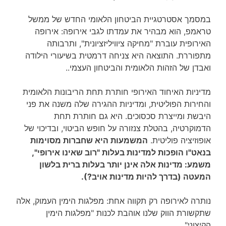
במסמך אסטרטגיית הביטחון הלאומי החדש של ממשל
טראמפ, הוא מבהיר את עמדתו לגבי אירופה: אירופה
האירופית עוברת "מחיקה ציוויליזציונית", ותרבותה
מתפוררת. התוצאה היא צניחה דרמטית בשיעורי הילודה
ואבדן של הזהות הלאומית והביטחון העצמי..
מדיניות האיחוד האירופי חותרת תחת הריבונות הלאומית
והחירות הפוליטית, ומדיניות ההגירה שלה משנה את פני
היבשת ומייצרת סכסוכים. היא גם חותרת תחת
הדמוקרטיה, בהטלת צנזורה על חופש הביטוי, ובדיכוי של
אופוזיציה פוליטית.
המשמעות היא שחברות מסוימות
בנאט"ו הופכות למדינות בעלות "רוב שאינו אירופי",
משמע: מדינות אלה אינן יותר בעלות ברית בלשון
המעטה (בדרך להיות מדינות אויב?).
נותרה לאירופה רק תקווה אחת: מפלגות הימין העמוק, אלה
שתקשורת הווק שלנו אוהבת לכנות "מפלגות הימין
הקיצוני"…