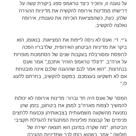
על טענה זו, והזכיר כיצד טראמפ ספג ביקורת קשה על
דרישתו ממדינות אירופה להקשיח את מדיניות ההגירה
שלהן. כעת, כשהמציאות הוכיחה את טענותיו, אירופה
נאלצה להקשיב.
ג'יי. די. ואנס לא ניסה לייפות את המציאות. בנאומו, הוא
ביקר את מדיניות הביטחון האירופית, שלדבריו הפכה
לרופסת ומסורבלת בעקבות שנים של הסתמכות מופרזת
על ארה"ב. "דונלד טראמפ הזהיר אתכם," אמר ואנס
בנחרצות. "הוא אמר לכם שההגנה שלכם אינה מובטחת
אם לא תשקיעו בעצמכם. במקום להקשיב, בחרתם ללעוג
לו."
המסר של ואנס היה חד וברור: מדינות אירופה לא יכולות
להמשיך לצפות מארה"ב לממן את ביטחונן, בזמן שהן
נמנעות מהשקעה משמעותית בצבאותיהן ונכנעות ללחצים
פנימיים של קבוצות פוליטיות המתנגדות להגדלת תקציבי
הביטחון. "מה שקרה במינכן הוא תוצאה ישירה של
חולשה," אמר, כשהוא רומז לכך שמדיניות ההגירה