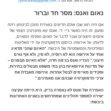
הזכויות הראשי, אנא פנה ל:
yehezkeally@gmail.com
]
נאום ואנס: מסר חד וברור
אם היה רגע שבו אולם הדיונים בוועידת מינכן לביטחון רתח
מזעם, זה היה כאשר ג'יי. די. ואנס יצא מהנרטיב הצפוי של
איומים חיצוניים ועבר לדבר על האיום הפנימי המאיים,
לדעתו, על אירופה: כרסום הדמוקרטיה על ידי האליטות
הפוליטיות והמשפטיות של היבשת.
"האיום שהכי מדאיג
אותי על אירופה הוא לא רוסיה, לא סין, ולא אף גורם
חיצוני," הכריז ואנס בנימה חדה, "אלא האיום מבפנים –
של מדינות אירופאיות בהן בתי משפט מבטלים בחירות,
ופקידים מאיימים לבטל אחרות. אירופה מאבדת את
ערכי הדמוקרטיה שבהם אנו מאמינים."
האמירה של ואנס לא נאמרה בריק. היא הייתה עקיצה
ישירה למספר תהליכים שמתרחשים בשנים האחרונות
ביבשת: