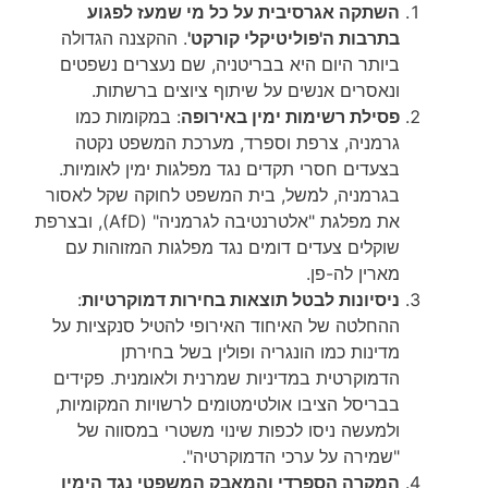
השתקה אגרסיבית על כל מי שמעז לפגוע
בתרבות ה'פוליטיקלי קורקט'
. ההקצנה הגדולה
ביותר היום היא בבריטניה, שם נעצרים נשפטים
ונאסרים אנשים על שיתוף ציוצים ברשתות.
פסילת רשימות ימין באירופה
: במקומות כמו
גרמניה, צרפת וספרד, מערכת המשפט נקטה
בצעדים חסרי תקדים נגד מפלגות ימין לאומיות.
בגרמניה, למשל, בית המשפט לחוקה שקל לאסור
את מפלגת "אלטרנטיבה לגרמניה" (AfD), ובצרפת
שוקלים צעדים דומים נגד מפלגות המזוהות עם
מארין לה-פן.
ניסיונות לבטל תוצאות בחירות דמוקרטיות
:
ההחלטה של האיחוד האירופי להטיל סנקציות על
מדינות כמו הונגריה ופולין בשל בחירתן
הדמוקרטית במדיניות שמרנית ולאומנית. פקידים
בבריסל הציבו אולטימטומים לרשויות המקומיות,
ולמעשה ניסו לכפות שינוי משטרי במסווה של
"שמירה על ערכי הדמוקרטיה".
המקרה הספרדי והמאבק המשפטי נגד הימין