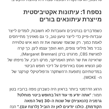
נספח 1: עיתונות אקטיביסטית
מייצרת עיתונאים בורים
כשמדברים בנרטיבים והעובדות לא חשובות, לומדים לייצר
עובדות-פייק כדי לייצר טיעון טוב, כי גם מאזיניך מתייחסים
לאמת כמוך. רק שכשמי שעושה את זה הוא איש טלוויזיה
בכיר מול מיליוני צופים, הוא הופך עצמו ליצן. כך קרה
למגישת CBS, מרגרט ברנן (Margaret Brennan),
שראיינה את שר החוץ האמריקני, מרקו רוביו, על נזיפתו של
סגן הנשיא ואנס באירופים על דיכוי חופש הביטוי
במדינותיהם (תופעת ה'השתקה' וה'פוליטיקלי קורקט' של
ה- WOKE).
הרגע הדרמטי ביותר בראיון היה כשברנן נזפה ברוביו בטון
חמור:
"אתה יודע מי עוד דגל בחופש ביטוי מוחלט?
גרמניה (הנאצית) של שנות ה-30 (של המאה
הקודמת). כולנו יודעים לאן זה הוביל (לרצח עם)."
הנה