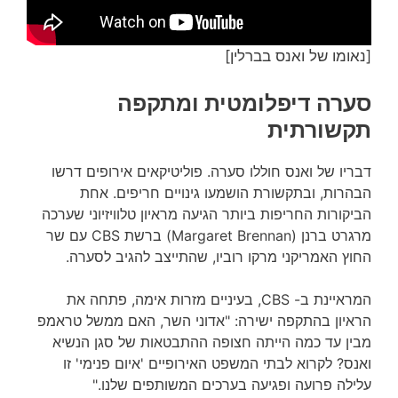
[נאומו של ואנס בברלין]
סערה דיפלומטית ומתקפה
תקשורתית
דבריו של ואנס חוללו סערה. פוליטיקאים אירופים דרשו
הבהרות, ובתקשורת הושמעו גינויים חריפים. אחת
הביקורות החריפות ביותר הגיעה מראיון טלוויזיוני שערכה
מרגרט ברנן (Margaret Brennan) ברשת CBS עם שר
החוץ האמריקני מרקו רוביו, שהתייצב להגיב לסערה.
המראיינת ב- CBS, בעיניים מזרות אימה, פתחה את
הראיון בהתקפה ישירה: "אדוני השר, האם ממשל טראמפ
מבין עד כמה הייתה חצופה ההתבטאות של סגן הנשיא
ואנס? לקרוא לבתי המשפט האירופיים 'איום פנימי' זו
עלילה פרועה ופגיעה בערכים המשותפים שלנו."