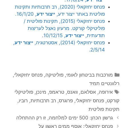
פנחס יחזקאלי (2020), רב תרבותיות ותקינות
פוליטית באתר ייצור ידע,
ייצור ידע
, 16/1/20.
פנחס יחזקאלי (2015), תקינות פוליטית /
פוליטיקלי קורקט. מרעיון נאצל לעריצות
תודעתית,
ייצור ידע
, 10/12/15
.
פנחס יחזקאלי (2014), אסטרטגיה,
ייצור ידע
,
2/5/14.
קטגוריות
מורכבות בביטחון לאומי
,
פוליטיקה
,
פנחס יחזקאלי
,
רלוונטיים תמיד
תגיות
אירופה
,
אסלאם
,
וואנס
,
טראמפ
,
מינכן
,
פוליטיקלי
קורקט
,
פנחס יחזקאלי
,
פרוגרס
,
רב תרבותיות
,
רוביו
,
תקינות פוליטית
גרשון הכהן: 500 ימים למלחמה, זו רק ההתחלה
פנחס יחזקאלי: אוסף ממים ראשון על