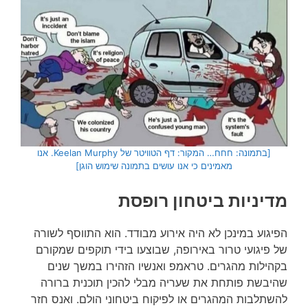
[בתמונה: חחח… המקור: דף הטוויטר של Keelan Murphy. אנו
מאמינים כי אנו עושים בתמונה שימוש הוגן]
מדיניות ביטחון רופסת
הפיגוע במינכן לא היה אירוע מבודד. הוא התווסף לשורה
של פיגועי טרור באירופה, שבוצעו בידי תוקפים שמקורם
בקהילות מהגרים. טראמפ ואנשיו הזהירו במשך שנים
שהיבשת פותחת את שעריה מבלי להכין תוכנית ברורה
להשתלבות המהגרים או לפיקוח ביטחוני הולם. ואנס חזר