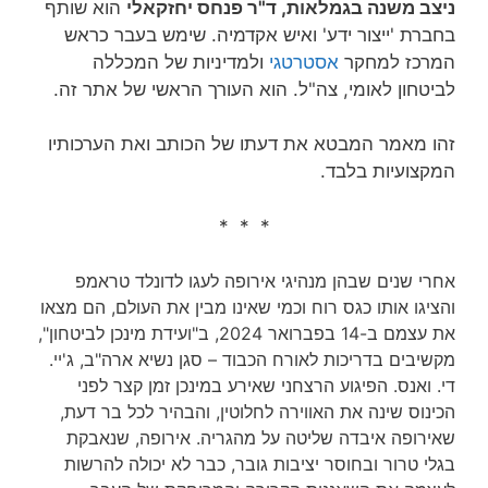
ניצב משנה בגמלאות, ד"ר פנחס יחזקאלי
הוא שותף
בחברת 'ייצור ידע' ואיש אקדמיה. שימש בעבר כראש
המרכז למחקר
אסטרטגי
ולמדיניות של המכללה
לביטחון לאומי, צה"ל. הוא העורך הראשי של אתר זה.
זהו מאמר המבטא את דעתו של הכותב ואת הערכותיו
המקצועיות בלבד.
* * *
אחרי שנים שבהן מנהיגי אירופה לעגו לדונלד טראמפ
והציגו אותו כגס רוח וכמי שאינו מבין את העולם, הם מצאו
את עצמם ב-14 בפברואר 2024, ב"ועידת מינכן לביטחון",
מקשיבים בדריכות לאורח הכבוד – סגן נשיא ארה"ב, ג'יי.
די. ואנס. הפיגוע הרצחני שאירע במינכן זמן קצר לפני
הכינוס שינה את האווירה לחלוטין, והבהיר לכל בר דעת,
שאירופה איבדה שליטה על מהגריה. אירופה, שנאבקת
בגלי טרור ובחוסר יציבות גובר, כבר לא יכולה להרשות