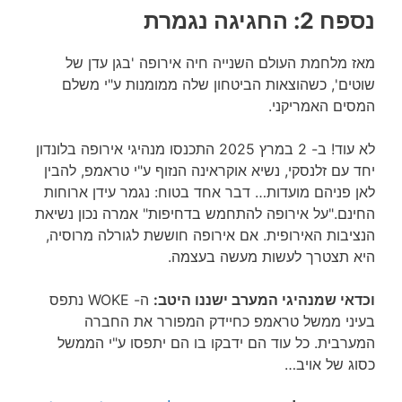
נספח 2: החגיגה נגמרת
מאז מלחמת העולם השנייה חיה אירופה 'בגן עדן של
שוטים', כשהוצאות הביטחון שלה ממומנות ע"י משלם
המסים האמריקני.
לא עוד! ב- 2 במרץ 2025 התכנסו מנהיגי אירופה בלונדון
יחד עם זלנסקי, נשיא אוקראינה הנזוף ע"י טראמפ, להבין
לאן פניהם מועדות… דבר אחד בטוח: נגמר עידן ארוחות
החינם."על אירופה להתחמש בדחיפות" אמרה נכון נשיאת
הנציבות האירופית. אם אירופה חוששת לגורלה מרוסיה,
היא תצטרך לעשות מעשה בעצמה.
וכדאי שמנהיגי המערב ישננו היטב:
ה- WOKE נתפס
בעיני ממשל טראמפ כחיידק המפורר את החברה
המערבית. כל עוד הם ידבקו בו הם יתפסו ע"י הממשל
כסוג של אויב…