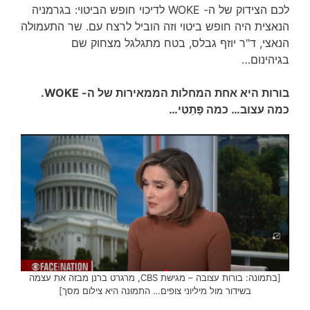
לכם הצידוק של ה- WOKE לדיכוי חופש הביטוי: בגרמניה
הנאצית היה חופש ביטוי וזה הוביל לרצח עם. שר התעמולה
הנאצי, ד"ר יוזף גבלס, בטח מתגלגל מצחוק שם
בגיהינום…
בורות היא אחת המחלות הממאירות של ה- WOKE.
כמה עצוב… כמה פָּתֵטִי…
[בתמונה: בורות עצובה – מגישת CBS, מרגרט ברנן מבזה את עצמה
בשידור מול מיליוני צופים… התמונה היא צילום מסך]