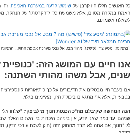
כל האנשים הללו היו קרבן של
שימוש לרעה במערכת האכיפה
. זהו
האמת במקרה מסוים, אלא משמשת כלי ל'הקרסתו' של הנחקר, מסי
לשאלת אשמתם.
[בתמונה: 'מסע ציד' (פישינג) מהו? מבט אל נבכי מערכת אכיפת החוק… התמונה עובדה 
אנו חיים עם המושג הזה: 'כנופיית 
שנים, אבל משהו מהותי השתנה:
אם בעבר היו מבטלים את הדיבורים על כך כ'תיאוריות קונספירציה'
בטבעיות, אלא אף מתגאים ביכולת הזו, ומאיימים בגלוי.
הנה המחשה שקיבלנו מח"כ הכנסת חנוך מילביצקי:
"שלחו אלי ש
שניהם. עד כמה שאני יודע, אין ביניהם היכרות בין השנים האלה שב
לי: "חנוך, אם אתה לא תרד מהחוק הזה (חוק לשכת עורכי הדין), תד
תיזהר…