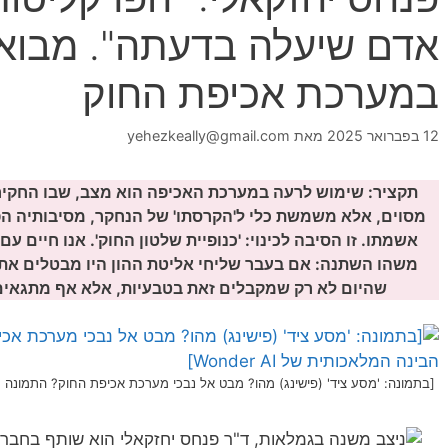
אדם שיעלה בדעתה". מבוא
במערכת אכיפת החוק
12 בפברואר 2025
מאת
yehezkeally@gmail.com
תקציר: שימוש לרעה במערכת האכיפה הוא מצב, שבו החקי
מסוים, אלא משמשת כלי ל'הקרסתו' של הנחקר, מסיבותיה ה
אשמתו. זו הסיבה לכינוי: 'כנופיית שלטון החוק'. אנו חיים ע
משהו השתנה: אם בעבר שליחי אליטת ההון היו מבטלים את הד
שהיום לא רק שמקבלים זאת בטבעיות, אלא אף מתגאים ב
[בתמונה: 'מסע ציד' (פישינג) מהו? מבט אל נבכי מערכת אכיפת החוק? התמונה עובדה 