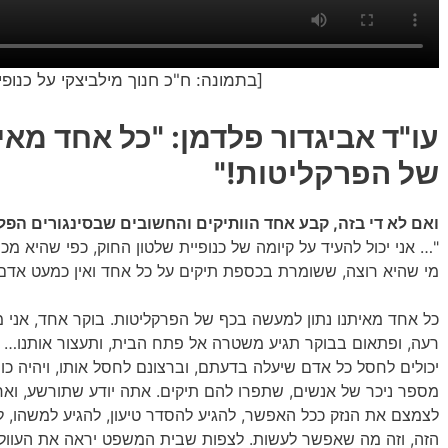
[בתמונה: ח"כ חנוך מילביצקי על כנופי
עו"ד אביגדור פלדמן: "כל אחד מאי
של הפרקליטות!"
ואם לא די בזה, קבע אחד הוותיקים והחשובים שבסינגורים הפל
"… אני יכול להעיד על קיומה של כנופיית שלטון החוק, כפי שהיא מכו
מי שהיא רוצה, ששומרת בכספת תיקים על כל אחד ואין כמעט אדם ש
כל אחד מאיתנו נתון למעשה בכף של הפרקליטות. בוקר אחד, אני מ
רעה, ופתאום בבוקר תגיע משטרה אל פתח הבית, ותעצור אותנו… ה
יכולים לחסל כל אדם שיעלה בדעתם, וברצונם לחסל אותו, ויהיה כוח
מספר ניכר של אנשים, שתפרו להם תיקים. אתה יודע שתורשע, ואח
לצמצם את הנזק ככל האפשר, להגיע להסדר טיעון, להגיע למשהו, ל
הזה, וזה מה שאפשר לעשות. לצפות שבית המשפט יראה את העוול ש