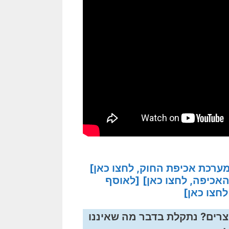
ערכת אכיפת החוק, לחצו כאן]
כיפה, לחצו כאן]
[לאוסף
חצו כאן]
צרים? נתקלת בדבר מה שאיננו