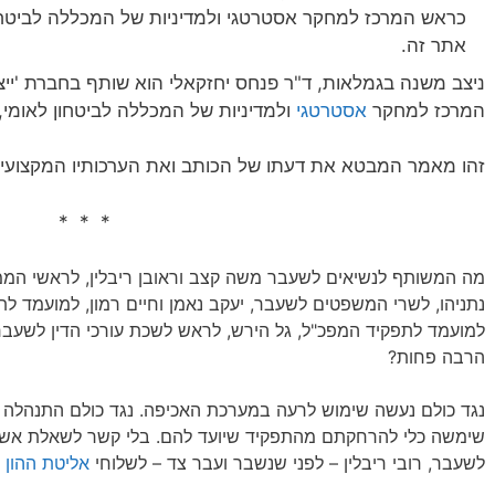
ניצב משנה בגמלאות, ד"ר פנחס יחזקאלי הוא שותף בחברת 'ייצ
המרכז למחקר
אסטרטגי
ולמדיניות של המכללה לביטחון לאומי,
זהו מאמר המבטא את דעתו של הכותב ואת הערכותיו המקצועיו
* * *
מה המשותף לנשיאים לשעבר משה קצב וראובן ריבלין, לראשי הממש
נתניהו, לשרי המשפטים לשעבר, יעקב נאמן וחיים רמון, למועמד לת
למועמד לתפקיד המפכ"ל, גל הירש, לראש לשכת עורכי הדין לשעבר,
הרבה פחות?
נגד כולם נעשה שימוש לרעה במערכת האכיפה. נגד כולם התנהלה 
שימשה כלי להרחקתם מהתפקיד שיועד להם. בלי קשר לשאלת אשמתם
לשעבר, רובי ריבלין – לפני שנשבר ועבר צד – לשלוחי
אליטת ההון
ב