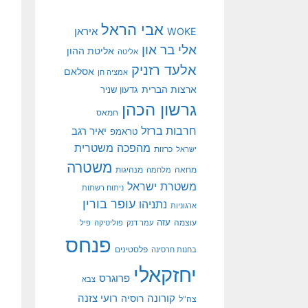
אבי הראל
איראן
WOKE
אלי בר און
אליטת ההון
אליטה
אלעד רזניק
אסלאם
אמציה חן
ארצות הברית
גדעון שניר
גרשון הכהן
חמאס
חרבות ברזל
יאיר רגב
טראמפ
מהפכה משטרית
ישראל
כרזות
משטרה
מנהיגות
מחאה
מלחמה
משטרת ישראל
ניתוח רשתות
עופר בורין
נתניהו
ארגוניות
עוצמה
עזה
עמר דנק
פוליטיקה
פיל
פנחס
פלסטינים
בחנות חרסינה
יחזקאלי
פרוגרס
צבא
קורונה
רועי צזנה
רוסיה
צה"ל