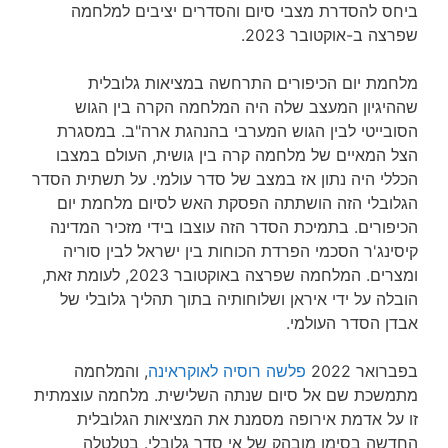
ביחס להסדרת מצבי סיום והסדרים יציבים למלחמה
שפרצה ב-אוקטובר 2023.
מלחמת יום הכיפורים התרחשה במציאות גלובלית
שההיגיון המעצב שלה היה המלחמה הקרה בין הגוש
הסובייטי לבין הגוש המערבי בהנהגת ארה"ב. במסגרת
הצל המאיים של מלחמה קרה בין גושית, העולם במצבו
הכללי היה נתון אז במצב של סדר עולמי. על תשתית הסדר
הגלובלי הזה הושתתה הפסקת האש לסיום מלחמת יום
הכיפורים. בתמיכת הסדר הזה עוצבו בידי מזכיר המדינה
קיסינג'ר הסכמי הפרדת הכוחות בין ישראל לבין סוריה
ומצרים. המלחמה שפרצה באוקטובר 2023, לעומת זאת,
הובלה על ידי איראן ושלוחותיה בתוך תהליך גלובלי של
אבדן הסדר העולמי.
בפברואר 2022
פלשה רוסיה לאוקראינה
, והמלחמה
מתמשכת שם אל סיום שנתה השלישית. מלחמה עוצמתית
זו על אדמת אירופה מסמנת את המציאות הגלובלית
החדשה בסימן מובהק של אי סדר גלובלי. בטלטלה