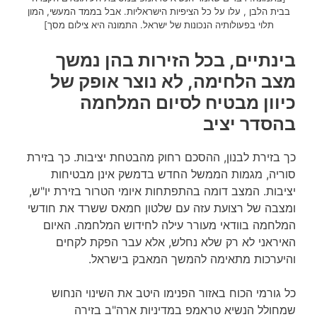
בבית הלבן , עלו על כל הציפיות הישראליות. אבל בממד המעשי, המון
תלוי בפעולותיה הנכונות של ישראל. התמונה היא צילום מסך]
בינתיים, בכל הזירות בהן נמשך
מצב הלחימה, לא נוצר אופק של
כיוון מבטיח לסיום המלחמה
בהסדר יציב
כך בזירת לבנון, ההסכם רחוק מהבטחת יציבות. כך בזירת
סוריה, מגמות הממשל החדש בדמשק אינן מבטיחות
יציבות. המצב דומה בהתפתחות איומי הטרור בזירת יו"ש,
ומצבה של רצועת עזה עם שלטון חמאס ששרד את חודשי
המלחמה בוודאי מעורר עילה לחידוש המלחמה. האיום
האיראני לא רק שלא נחלש, אלא עבר הפקת לקחים
והיערכות מתאימה להמשך המאבק בישראל.
כל גורמי הכוח באזור הפנימו היטב את השינוי הנחוש
שמחולל הנשיא טראמפ במדיניות ארה"ב בזירה