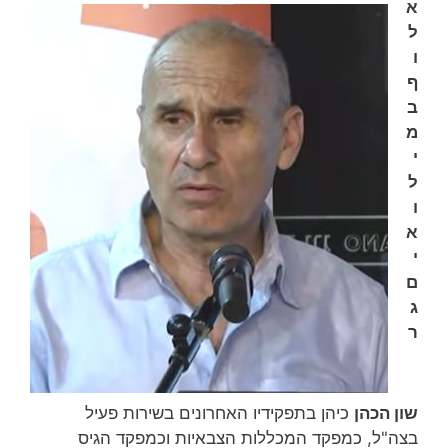
א
ל
ו
ף
ב
מ
י
ל
ו
א
י
ם
ג
ר
שון הכהן
כיהן בתפקידיו האחרונים בשירות פעיל
בצה"ל, כמפקד המכללות הצבאיות וכמפקד הגיס