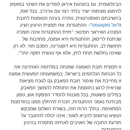
הבינלאומית. גם בהנהגת איראן לומדים את השינוי במאמץ
להימנע מעימות ישיר בלתי רצוי עם ארה"ב. בכל זאת,
בחשיבתם האסטרטגית, נותרה בעינה הנאמנות לחובת
ה"
אל מוּקאוומה
"- ההתנגדות. את תמצית הרעיון הציג
המנהיג האיראני חמינאי: "חזית ההתנגדות אינה חומרה
שניתנת לריסוק. ההתנגדות היא אמונה, מחויבות של
תחושת לב. ההתנגדות היא דוקטרינה, הסכם חוזי. לא רק
שאינה נחלשת תחת לחץ, אלא אף נעשית חזקה יותר".
זו תמצית חובת האמונה שמנחה במלחמה האחרונה את
כל הכוחות הנלחמים בישראל. במשמעותה המעשית אמונה
זו מחייבת את שימור חובת המאבק גם לנוכח מציאות
שנראית לרגע כחוסמת את התוחלת להמשך המאבק.
במילים פשוטות, בכל מוכנות להסדר הפסקת אש, טמון
מבחינת נאמני ההתנגדות, הכורח להיחלץ ממנו בהזדמנות
המתאימה. בהלך הרוח הזה, בשורת השלום שמבקש
הנשיא טראמפ להביא לאזור, אינה יכולה להתגבר על
תודעת החובה של האויבים לאחיזה מתמדת בהיגיון
ההתנגדות.