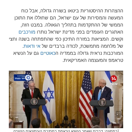
ההצהרות ההיסטוריות ביטאו בשורה גדולה, אבל כוח
המעשה והמסירות של עם ישראל, הם שחוללו את התוכן
הממשי של ההתקדמות בתהליך הגאולה. במבט הזה,
האתגרים העומדים בפני מדינת ישראל נותרו
מורכבים
וקשים. המציאות במזרח התיכון כפי שהתפתחה בשנה וחצי
של מלחמה מתמשכת, לכודה ברבדים של
אי ודאות
.
המורכבות נראית גדולה בממדיה ה
כאוטיים
גם על הנשיא
טראמפ והמעצמה האמריקאית.
[בתמונה: דברים שאמר הנשיא טראמפ במסיבת העיתונאים הקצרה