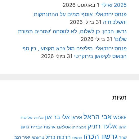
2025 ואילך
1 באוגוסט 2026
פנחס יחזקאלי: אוסף ממים על ההתנתקות
והשלכותיה
31 ביולי 2026
גרשון הכהן: כן לשלום, לא לנוסחה 'שטחים תמורת
שלום'
31 ביולי 2026
פנחס יחזקאלי: מיליציה מול צבא מקצועי, בין סף
הכאוס לקיפאון בירוקרטי
31 ביולי 2026
תגיות
אבי הראל
אלי בר און
איראן
WOKE
אליטת
אליטה
אלעד רזניק
ההון
אסלאם
ארצות הברית
גדעון
אמציה חן
גרשון הכהן
חרבות ברזל
יאיר רגב
שניר
טראמפ
חמאס