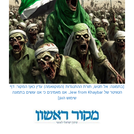
[בתמונה: אל תטעו, תורת ההתנגדות (המוקוואמה) עדין כאן! המקור: דף
הטוויטר של Jew from Khaybar. אנו מאמינים כי אנו עושים בתמונה
שימוש הוגן]