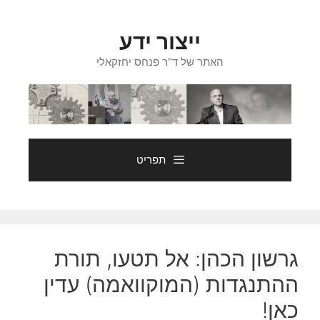
דלג
תוכן
ייצור ידע
האתר של ד"ר פנחס יחזקאלי
תפריט
גרשון הכהן: אל תטעו, תורת
ההתנגדות (המוקוואמה) עדין
כאן!