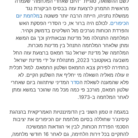
לשם ההשוואה, סוגיית "היום שאחרי המלחמה" שעמדה
מראשית התמרון לרצועת עזה בבסיס הביקורת נגד
ממשלת נתניהו, הייתה הרבה יותר פשוטה ב
מלחמת יום
הכיפורים
. לכולם היה ברור אז, כי הסדרי הפסקת האש
והפרדת הכוחות נערכים מול השליטים בדמשק וקהיר.
המלחמה התנהלה מול מדינות וצבאותיהן וכך גם המשא
ומתן שלאחר המלחמה התנהל בין מדינות מוכרות.
המלחמה של מדינת ישראל נגד חמאס ברצועת עזה החל
משבעה באוקטובר 2023, מתנהלת על ידי מדינת ישראל
בחתירה לפירוק צבא החמאס ושלטון החמאס. למול תכלית
זו עולה מאליה השאלה מי יחליף את השלטון הקיים. לא
פלא שהמענה לשאלת ה
סדר
המדיני שיתהווה ביום שאחרי
שלטון חמאס, מורכב פי כמה מכל מה שהוכר במשא ומתן
לאחר המלחמה ב-1973.
במגמה זו טמון השוני בין הדומיננטיות האמריקאית בהנהגת
קיסינג'ר שחוללה בסיום מלחמת יום הכיפורים את יציבות
הסכמי הפרדת הכוחות, לבין אי הוודאות הממשיכה
להתקיים בכל זירות הלחימה, גם לאחר 16 חודשי מלחמה,