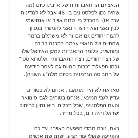
הנאציזם ההתאבדותית של אויבינו כיום (מה
שהיה נכון לפלסטינים ב- 48 אבל לא למדינות
ערב אז). ההבדל בין סתם אוייב או אנטישמי
לבין נאצי הוא הרצון הנאצי להמשיך בנסיון
לרצוח יהודים גם אם זה לא משתלם ברמה
שהחיים של הנאצי עצמם בסכנה ברורה
ומוחשית, כלומר התאבדות למען האידאל שלו
של רצח יהודים, רצח התאבדותי "אלטרואיסטי"
(כמו הפעלת רכבות המוות גם לאחר הידיעה
על התבוסה הגרמנית בסיום מלה"ע השניה).
סאדאת לא היה מתאבד. אנחנו לא בטוחים
עדיין לגבי חמינאי. אנחנו בטוחים לגבי סינוואר
והעם הפלסטיני, שכל תכליתו היא נסיון לחיסול
ישראל והיהודים, בכל מחיר.
כעת, נוכח ממדי הפגיעה באויבנו עד כה
והפגיעה שאולי עוד תגיע, ישנם שם אנשים