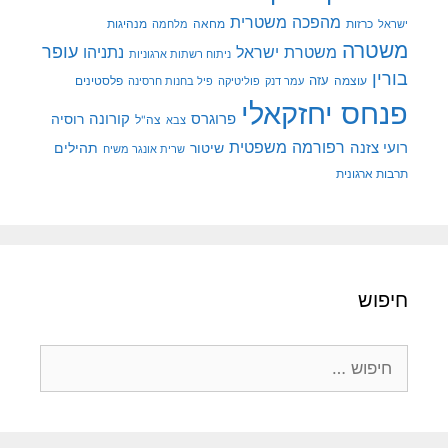
מהפכה משטרית
מנהיגות
ישראל
כרזות
מחאה
מלחמה
משטרה
עופר
משטרת ישראל
נתניהו
ניתוח רשתות ארגוניות
בורין
עוצמה
עזה
פלסטינים
עמר דנק
פוליטיקה
פיל בחנות חרסינה
פנחס יחזקאלי
קורונה
פרוגרס
רוסיה
צה"ל
צבא
רפורמה משפטית
רועי צזנה
שיטור
תהילים
שרית אונגר משיח
תרבות ארגונית
חיפוש
חיפוש: