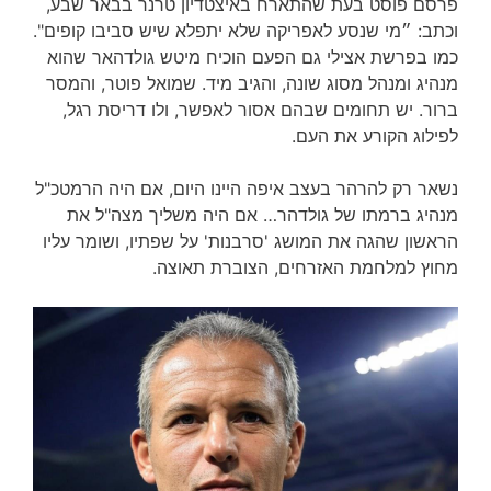
פרסם פוסט בעת שהתארח באיצטדיון טרנר בבאר שבע,
וכתב: ״מי שנסע לאפריקה שלא יתפלא שיש סביבו קופים".
כמו בפרשת אצילי גם הפעם הוכיח מיטש גולדהאר שהוא
מנהיג ומנהל מסוג שונה, והגיב מיד. שמואל פוטר, והמסר
ברור. יש תחומים שבהם אסור לאפשר, ולו דריסת רגל,
לפילוג הקורע את העם.
נשאר רק להרהר בעצב איפה היינו היום, אם היה הרמטכ"ל
מנהיג ברמתו של גולדהר… אם היה משליך מצה"ל את
הראשון שהגה את המושג 'סרבנות' על שפתיו, ושומר עליו
מחוץ למלחמת האזרחים, הצוברת תאוצה.