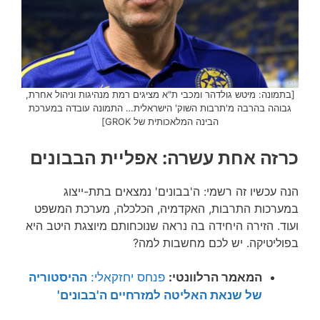
[בתמונה: מיטש גולדהר ומכבי ת"א מציגים רמת מנהיגות וניהול אחרת,
גבוהה בהרבה מ'תרבות השוק' הישראלית… התמונה עובדה במערכת
הבינה המלאכותית של GROK]
כרזה אחת עשרה: אפליית הבבונים
הנה עכשיו זה רשמי: ה'בבונים' נמצאים בתת-ייצוג
במערכות התרבות, האקדמיה, הכלכלה, מערכת המשפט
ועוד. הזירה היחידה בה נראה שנוכחותם מיוצגת היטב היא
בפוליטיקה. יש לכם מחשבות למה?
המאמר הרלוונטי:
פנחס יחזקאלי:
ההיסטוריה
של שנאת האליטה למזרחיים ה'בבונים'