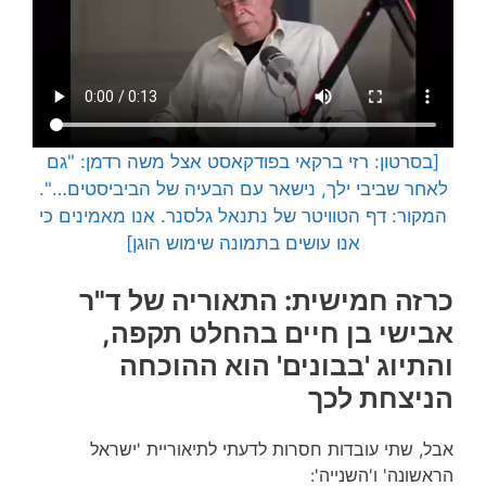
[בסרטון: רזי ברקאי בפודקאסט אצל משה רדמן: "גם
לאחר שביבי ילך, נישאר עם הבעיה של הביביסטים…".
המקור: דף הטוויטר של נתנאל גלסנר. אנו מאמינים כי
אנו עושים בתמונה שימוש הוגן]
כרזה חמישית: התאוריה של ד"ר
אבישי בן חיים בהחלט תקפה,
והתיוג 'בבונים' הוא ההוכחה
הניצחת לכך
אבל, שתי עובדות חסרות לדעתי לתיאוריית 'ישראל
הראשונה' ו'השנייה':