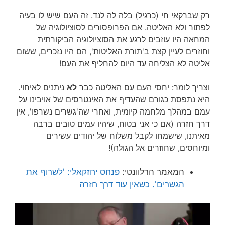
רק שברקאי חי (כרגיל) בלה לה לנד. זה העם שיש לו בעיה
לפתור ולא האליטה. אם הפרופסורים לסוציולוגיה של
המחאה היו עוזבים לרגע את הסוציולוגיה הביקורתית
וחוזרים לעיין קצת ב'תורת האליטות', הם היו נזכרים, ששום
אליטה לא הצליחה עד היום להחליף את העם!
וצריך לומר: יחסי העם עם האליטה כבר
לא
ניתנים לאיחוי.
היא נתפסת כגורם שהעדיף את האינטרסים של אויבינו על
עמם במהלך מלחמה קיומית, ואחרי שה'גשרים נשרפו', אין
דרך חזרה (אם כי אני בטוח, שיהיו עמים טובים ברבה
מאיתנו, שישמחו לקבל משלוח של יהודים עשירים
ומיוחסים, שחוזרים אל הגולה)!
המאמר הרלוונטי:
פנחס יחזקאלי: 'לשרוף את
הגשרים'. כשאין עוד דרך חזרה