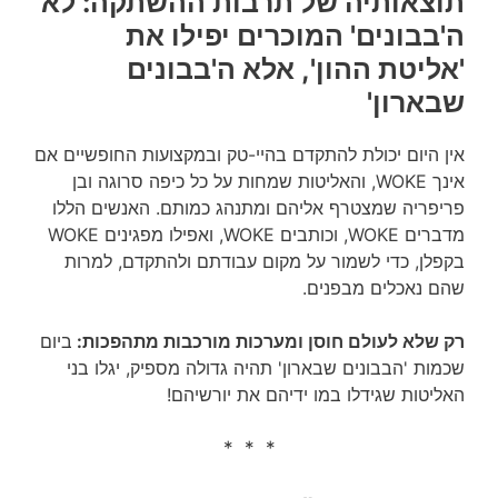
תוצאותיה של תרבות ההשתקה: לא
ה'בבונים' המוכרים יפילו את
'אליטת ההון', אלא ה'בבונים
שבארון'
אין היום יכולת להתקדם בהיי-טק ובמקצועות החופשיים אם
אינך WOKE, והאליטות שמחות על כל כיפה סרוגה ובן
פריפריה שמצטרף אליהם ומתנהג כמותם. האנשים הללו
מדברים WOKE, וכותבים WOKE, ואפילו מפגינים WOKE
בקפלן, כדי לשמור על מקום עבודתם ולהתקדם, למרות
שהם נאכלים מבפנים.
רק שלא לעולם חוסן ומערכות מורכבות מתהפכות:
ביום
שכמות 'הבבונים שבארון' תהיה גדולה מספיק, יגלו בני
האליטות שגידלו במו ידיהם את יורשיהם!
* * *