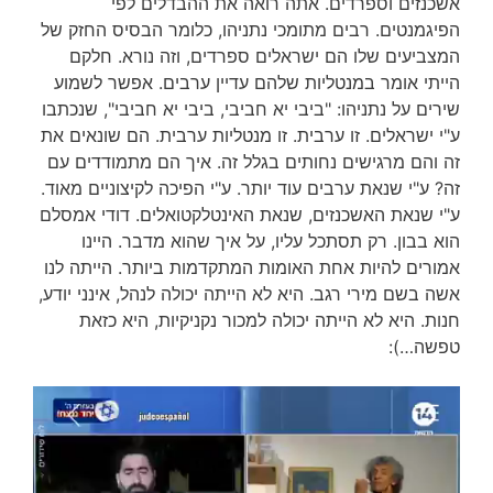
אשכנזים וספרדים. אתה רואה את ההבדלים לפי
הפיגמנטים. רבים מתומכי נתניהו, כלומר הבסיס החזק של
המצביעים שלו הם ישראלים ספרדים, וזה נורא. חלקם
הייתי אומר במנטליות שלהם עדיין ערבים. אפשר לשמוע
שירים על נתניהו: "ביבי יא חביבי, ביבי יא חביבי", שנכתבו
ע"י ישראלים. זו ערבית. זו מנטליות ערבית. הם שונאים את
זה והם מרגישים נחותים בגלל זה. איך הם מתמודדים עם
זה? ע"י שנאת ערבים עוד יותר. ע"י הפיכה לקיצוניים מאוד.
ע"י שנאת האשכנזים, שנאת האינטלקטואלים. דודי אמסלם
הוא בבון. רק תסתכל עליו, על איך שהוא מדבר. היינו
אמורים להיות אחת האומות המתקדמות ביותר. הייתה לנו
אשה בשם מירי רגב. היא לא הייתה יכולה לנהל, אינני יודע,
חנות. היא לא הייתה יכולה למכור נקניקיות, היא כזאת
טפשה…):