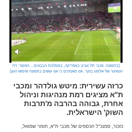
[בתמונה: מכבי תל אביב באפריקה, בממלכת הבבונים… המקור: דף
הטוויטר של אלמוג בוקר. אנו מאמינים כי אנו עושים בתמונה שימוש הוגן]
כרזה עשירית: מיטש גולדהר ומכבי
ת"א מציגים רמת מנהיגות וניהול
אחרת, גבוהה בהרבה מ'תרבות
השוק' הישראלית.
כזכור, סמנכ"ל הכספים של מכבי ת"א, תומר שמואל,