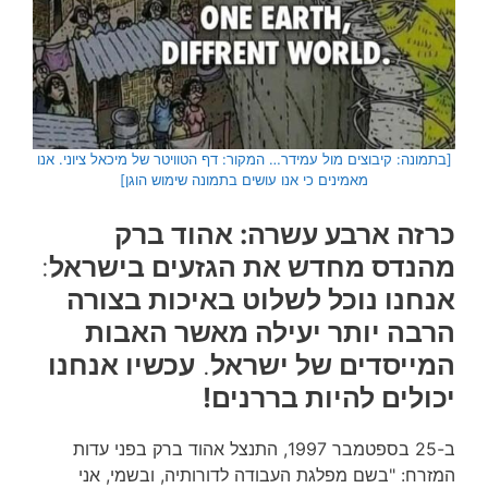
[בתמונה: קיבוצים מול עמידר… המקור: דף הטוויטר של מיכאל ציוני. אנו
מאמינים כי אנו עושים בתמונה שימוש הוגן]
כרזה ארבע עשרה: אהוד ברק
מהנדס מחדש את הגזעים בישראל
:
אנחנו נוכל לשלוט באיכות בצורה
הרבה יותר יעילה מאשר האבות
המייסדים של ישראל
.
עכשיו אנחנו
יכולים להיות בררנים!
ב-25 בספטמבר 1997, התנצל אהוד ברק בפני עדות
המזרח: "בשם מפלגת העבודה לדורותיה, ובשמי, אני