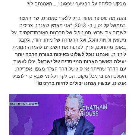
מבקש סליחה על הפגיעה שפגענו"… האמנתם לו?
והנה מה שסיפר אהוד ברק ללארי סאמרס, שר האוצר
בממשל קלינטון, ב- 2013: "אני מאמין שאנחנו צריכים
לשבור את שרשי המונופול של הרבנות האורתודוקסית. על
נישואין ולוויות והכל, ועל ההגדרה של מיהו יהודי, ולקבל
באופן מתוחכם, עדין, לפתוח את השערים להמרה המונית
ליהדות. ו
אנחנו נוכל לשלוט באיכות בצורה הרבה יותר
יעילה מאשר האבות המייסדים של ישראל
. יכלו לעשות
עם הדרך שהייתה אז סוג של דרך הצלה מצפון אפריקה.
העולם הערבי מכל מקום. הם לקחו כל מי שבא כדי להציל
אנשים.
עכשיו אנחנו יכולים להיות בררנים!
".