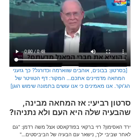
[בסרטון: בבונים, אוהבים שווארמה וכדורגל? כך גזעני
המחאה מדמיינים אתכם… המקור: דף הטוויטר של
הג'וקר. אנו מאמינים כי אנו עושים בתמונה שימוש הוגן]
סרטון רביעי: אז המחאה מבינה,
שהבעיה שלה היא העם ולא נתניהו?
ירד האסימון? רזי ברקאי בפודקאסט אצל משה רדמן: "גם
לאחר שביבי ילך, נישאר עם הבעיה של הביביסטים…"