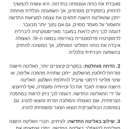
מאבדת את כוחה ועוצמתה בהדרגה. היא עשויה להמשיך
להחזיק בתפקידים מסוימים, אך השפעתה הכללית פוחתת.
ייתכן שהאליטה הישנה תתאים את עצמה למציאות החדשה
ותשמור על מעמד מסוים, גם אם נמוך יותר מבעבר.
דוגמה לכך ניתן לראות במעבר מאריסטוקרטיה ליברלית
לדמוקרטיה פרלמנטרית באירופה במאה ה-19. האצולה
איבדה את כוחה הפוליטי המוחלט, אך המשיכה להחזיק
בהשפעה חברתית וכלכלית.
2. הדחה מוחלטת:
במקרים קיצוניים יותר, האליטה הישנה
מודחת לחלוטין מהשלטון. ייתכן שתהיה מהפכה אלימה, או
שינוי פוליטי דרמטי שיוביל להחלפת השלטון. האליטה
הישנה עשויה לאבד את כל זכויותיה ומעמדה, ואף להיענש
על ידי ההאליטה החדשה. דוגמה לכך ניתן לראות במהפכה
הצרפתית, שם האצולה והמלוכה הודחו והוצאו להורג. גם
במהפכה הבולשביקית הוצאו הצאר ומשפחתו להורג.
3. שילוב באליטה החדשה:
לעיתים, חברי האליטה הישנה
מצליחים להשתלב באליטה החדשה. ייתכן שיתאימו את