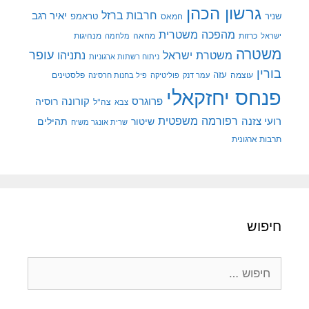
גרשון הכהן
חרבות ברזל
יאיר רגב
שניר
טראמפ
חמאס
מהפכה משטרית
מנהיגות
ישראל
כרזות
מחאה
מלחמה
משטרה
עופר
משטרת ישראל
נתניהו
ניתוח רשתות ארגוניות
בורין
עוצמה
עזה
פלסטינים
עמר דנק
פוליטיקה
פיל בחנות חרסינה
פנחס יחזקאלי
קורונה
פרוגרס
רוסיה
צה"ל
צבא
רפורמה משפטית
רועי צזנה
שיטור
תהילים
שרית אונגר משיח
תרבות ארגונית
חיפוש
חיפוש: