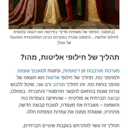
[בתמונה: הסיפור של משפחת מדיצ'י בפירנצה הוא דוגמה קלאסית
לחילופי אליטות… התמונה עובדה במערכת הבינה המלאכותית Gemini'
של גוגל]
תהליך של חילופי אליטות, מהו?
מערכות מורכבות
הן
דינאמיות
, ונתונות ל
מאבקי עוצמה
ולמהפכי כוח. תהליך של חילופי
אליטות
הוא תוצאה של
מהפך כוחות כזה. זהו תהליך
מורכב
ורב-גוני, שיכול ללבוש
צורות שונות בהתאם להקשר ההיסטורי והחברתי. במהלכו,
קבוצה
חברתית או פוליטית – שהחזיקה בעמדות כוח
והשפעה – מאבדת את מעמדה, לטובת קבוצה חדשה,
מתחרה, שנוטלת ממנה את עמדות המפתח הללו.
תהליך זה עשוי להתרחש בעקבות שינויים חברתיים,