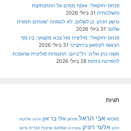
פנחס יחזקאלי: אוסף ממים על ההתנתקות
והשלכותיה
31 ביולי 2026
גרשון הכהן: כן לשלום, לא לנוסחה 'שטחים תמורת
שלום'
31 ביולי 2026
פנחס יחזקאלי: מיליציה מול צבא מקצועי, בין סף
הכאוס לקיפאון בירוקרטי
31 ביולי 2026
משה כהן אליה: רל"ביזם: התנגדות פוליטית שהופכת
להפרעה בזהות
28 ביולי 2026
תגיות
אבי הראל
אלי בר און
איראן
WOKE
אליטת
אליטה
אלעד רזניק
ההון
אסלאם
ארצות הברית
גדעון
אמציה חן