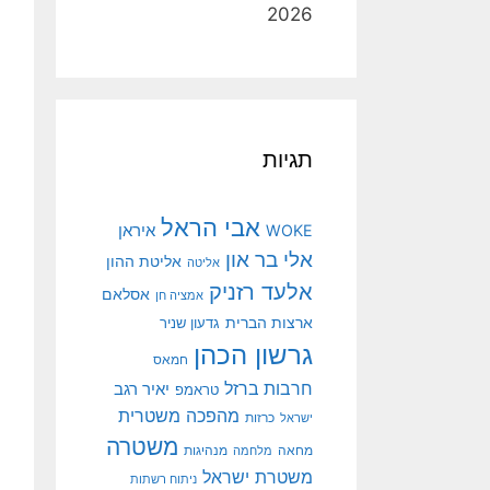
2026
תגיות
אבי הראל
איראן
WOKE
אלי בר און
אליטת ההון
אליטה
אלעד רזניק
אסלאם
אמציה חן
ארצות הברית
גדעון שניר
גרשון הכהן
חמאס
חרבות ברזל
יאיר רגב
טראמפ
מהפכה משטרית
ישראל
כרזות
משטרה
מנהיגות
מחאה
מלחמה
משטרת ישראל
ניתוח רשתות