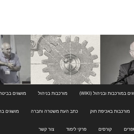
ם במורכבות ובניהול (WIKI)
מורכבות בניהול
מושגים בביטחון ל
מורכבות באכיפת חוק
כתב העת משטרה וחברה
מושגים בחינוך
פרים
קורסים
פרקי לימוד
צור קשר