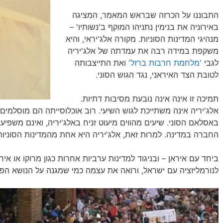
התבוננו על הכרזה שבראש המאמר, המציגה
באירוניה את בנימין נתניהו המוקף ב'נשותיו' –
מנהיגי המדינות הסוניות. מקורה אלג'יראי, והיא
משקפת במידה רבה את עמדתה של אלג'יריה
לגבי
'מלחמת חרבות ברזל'
ואת התייצבותה
לטובת הצד האיראני, נגד הגוש הסוני.
תמיכה זו אינה אינה נובעת מסיבות דתיות.
אלג'יריה אינה משתייכת לגוש השיעי. רוב אוכלוסייתה הם מוסלמים
באסלאם הסוני. שיעים מהווים מיעוט זניח באלג'יריה, ואינם משפיע
החברה במדינה. למרות זאת, אלג'יריה היא אחת מהמדינות הסוניות 
ביחד עם איראן – ובניגוד למדינות ערביות אחרות כגון מרוקו או אי
לנורמליזציה עם ישראל, ורואה את עצמה כמי שמגנה על הנושא הפל