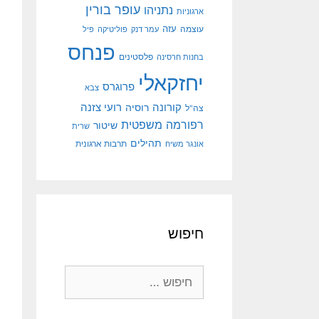
עופר בורין
נתניהו
ארגוניות
עוצמה
עזה
עמר דנק
פוליטיקה
פיל
פנחס
פלסטינים
בחנות חרסינה
יחזקאלי
פרוגרס
צבא
קורונה
רועי צזנה
רוסיה
צה"ל
רפורמה משפטית
שיטור
שרית
תהילים
אונגר משיח
תרבות ארגונית
חיפוש
חיפוש: