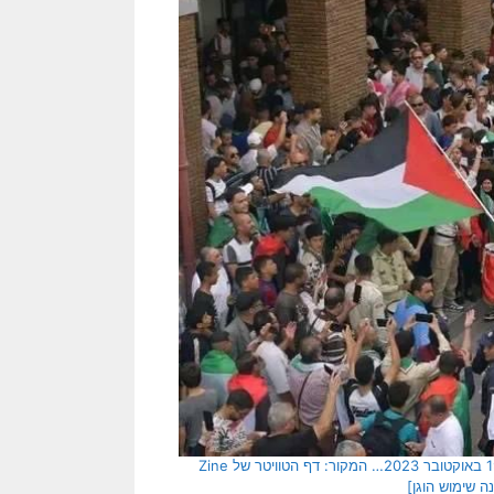
[בתמונה: [בתמונה: עצרת תמיכה בפלסטינים – בעקבות טבח ה- 7/10 – ב- 19 באוקטובר 2023… המקור: דף הטוויטר של Zine