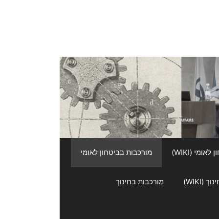
אומי (WIKI)
מורכבות בביטחון לאומי
 (WIKI)
מורכבות בחינוך