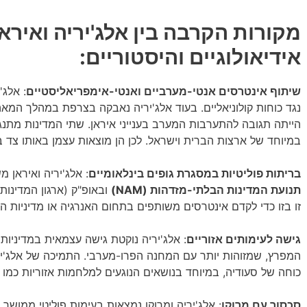
מקורות הקרבה בין אלג'יריה ואיראן
אידיאולוגיים והיסטוריים:
שיתוף אינטרסים אנטי-מערביים ואנטי-אימפריאליסטיים
: אלג'
הייתה תגובה להתערבות המערב בענייני איראן. שתי המדינות מתנג
במיוחד של ארצות הברית וישראל. לכן הן מוצאות עצמן באותו צד ב
בריתות פוליטיות במסגרת גופים בינלאומיים
: אלג'יריה ואיראן 
תנועת המדינות הבלתי-מזדהות (NAM)
ובאופ"ק (ארגון המדינות 
זו בזו כדי לקדם אינטרסים משותפים בתחום האנרגיה או מדיניות הח
גישה לעימותים אזוריים
: אלג'יריה נוקטת גישה עצמאית במדיניות 
המפרץ, שמזוהות יותר עם המחנה הפרו-מערבי. התמיכה של אלג'ירי
כוחה של סעודיה, במיוחד בנושאים הנוגעים למלחמות אזוריות כמו ב
סכסוך עם מרוקו
: אלג'יריה ומרוקו נמצאות בעימות פוליטי ממוש