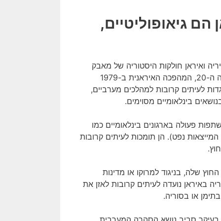
 הם גיאופוליטיים,
יריה ואיראן חולקות היסטוריה של מאבק
נגד כוחות קולוניאליים. בעוד אלג'יריה נאבקה בצרפת במהלך המאה ה-20, המהפכה האיראנית ב-1979
דות לעיתים קרובות למהלכים מערביים,
נושאים בינלאומיים מסוימים.
משתפות פעולה בארגונים בינלאומיים כמו
המייצאות נפט). הן תומכות לעיתים קרובות
וץ.
החוץ שלה, בניגוד למרוקו או מדינות
ה באיראן נועדה לעיתים קרובות לאזן את
תימן או בסוריה.
ך, בעיקר סביב נושא הסהרה המערבית.