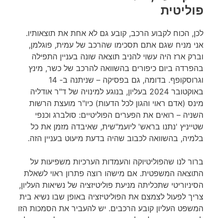
פוליטית
לכן, הכוח לקבוע הרכב, קובע גם לא אחת את תוצאותיו.
אני מניח שגם אתם תסכימו שהרכב של עמית, פוגלמן,
וברק ארז היה עשוי להניב תוצאה שונה בעניין התפילה
בהפרדה ביום כיפורים בהשוואה להרכב של כשר, מינץ
וגרוסקופף. בדומה, גם בפסיקה – שניתנה ב- 14
באוקטובר 2024 בעליון, בנוגע למינויה של ד"ר אודליה
מינס (אדם ראוי והגון לכל הדעות) כיו"ר מועצת הרשות
השניה – רואים את הפערים הפוליטיים: סולברג וכנפי
שטייניץ 'נתנו בראש' ליועמ"שית, שאיבדה מזמן את כל
בלמיה, בהשוואה לכבוב שהיה בדעת מיעוט בעניין הזה.
ברור לנו שהפוליטיוקה והעמדות הערכיות משפיעות על
התוצאה המשפטית. אם מישהו רוצה פתרון ראוי לשאלת
הסיניוריטי שתכליתה מניעת פוליטיזציה של נשיאות העליון,
צריך לפעול לצמצם את הפוליטיזציה באופן שבו נשיא בית
המשפט העליון קובע הרכבים. יש להעביר את הסמכות הזו