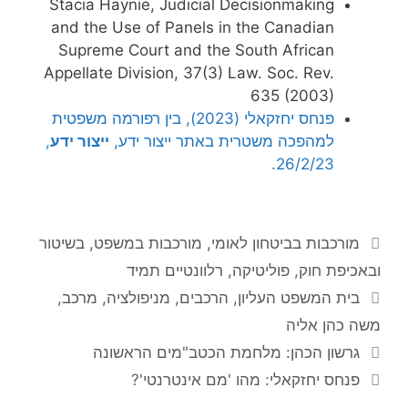
Stacia Haynie, Judicial Decisionmaking
and the Use of Panels in the Canadian
Supreme Court and the South African
Appellate Division, 37(3) Law. Soc. Rev.
635 (2003)
פנחס יחזקאלי (2023), בין רפורמה משפטית
למהפכה משטרית באתר ייצור ידע,
ייצור ידע
,
26/2/23.
קטגוריות
מורכבות בביטחון לאומי
,
מורכבות במשפט, בשיטור
ובאכיפת חוק
,
פוליטיקה
,
רלוונטיים תמיד
תגיות
בית המשפט העליון
,
הרכבים
,
מניפולציה
,
מרכב
,
משה כהן אליה
גרשון הכהן: מלחמת הכטב"מים הראשונה
פנחס יחזקאלי: מהו 'מם אינטרנטי'?