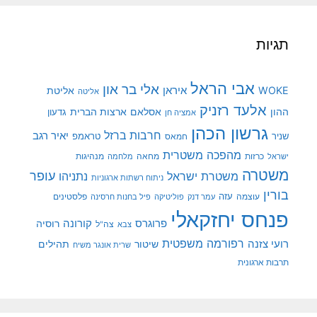
תגיות
אבי הראל
אלי בר און
איראן
WOKE
אליטת
אליטה
אלעד רזניק
ההון
אסלאם
ארצות הברית
גדעון
אמציה חן
גרשון הכהן
חרבות ברזל
יאיר רגב
שניר
טראמפ
חמאס
מהפכה משטרית
מנהיגות
ישראל
כרזות
מחאה
מלחמה
משטרה
עופר
משטרת ישראל
נתניהו
ניתוח רשתות ארגוניות
בורין
עוצמה
עזה
פלסטינים
עמר דנק
פוליטיקה
פיל בחנות חרסינה
פנחס יחזקאלי
קורונה
פרוגרס
רוסיה
צה"ל
צבא
רפורמה משפטית
רועי צזנה
שיטור
תהילים
שרית אונגר משיח
תרבות ארגונית