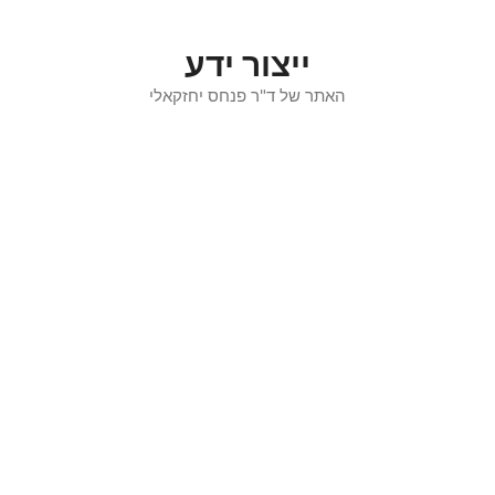
דלג
תוכן
ייצור ידע
האתר של ד"ר פנחס יחזקאלי