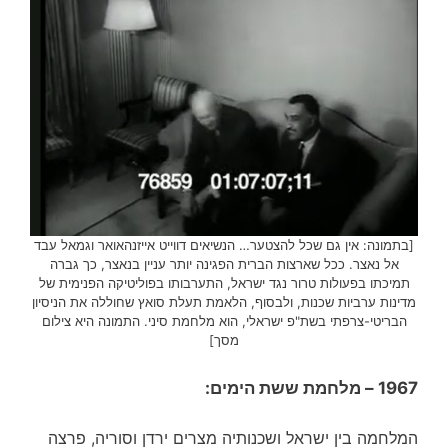
[בתמונה: אין גם שכל להצטער… הנשיאים דווייט אייזנהאואר וגמאל עבד
אל נאצר. ככל שארצות הברית הפגינה יותר עניין בנאצר, כך גברה
תמיכתו בפעולות טרור נגד ישראל, התערבותו בפוליטיקה הפנימית של
מדינות ערביות שכנות, ולבסוף, הלאמת תעלת סואץ שחוללה את הניסיון
הבריטי-צרפתי בשת"פ ישראלי, הוא מלחמת סיני. התמונה היא צילום
מסך]
1967 – מלחמת ששת הימים:
המלחמה בין ישראל ושכנותיה מצרים ירדן וסוריה, פרצה