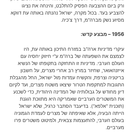
ורק ביום ההצבעה הפסיק להתלבט, והינחה את נציגו
להצביע בעד. בכול מקרה, ישראל נהנתה באותה עת דווקא
מסיוע נשק מברה"מ, דרך צ'כיה.
1956 – מבצע קדש:
עיקרי מדיניות ארה"ב במזרח התיכון באותה עת, היו
לצמצם את השפעתה של ברה"מ ע"י חיזוק יחסיה עם
העולם הערבי. מדיניות זו התחזקה בתקופתו של הנשיא
אייזנהאואר, שחיזר במרץ רב אחרי מצרים, על חשבון
בריטניה וצרפת, והקשיח עמדות מול ישראל, החל מהגבלת
התגובות למתקפות הטרור שיצאו משטח מצרים, ועד לקיום
דיון מחודש על גבולותיה של המדינה היהודית, כדי לשכנע
את המשטרים הערביים שאמריקה היא מתווכת הוגנת
(תוכנית "אלפא"). בדיעבד הסתבר כרגיל, שלא ישראל
הייתה הבעיה, אלא שאיפתה של מצרים לעמדת הגמוניה
בעולם הערבי, להתעצמות צבאית, ולמיטוט משטרים פרו
מערביים.