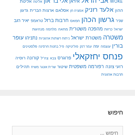
אבי הראל
אלי בר און
איראן
WOKE
אליטת
אליטה
אלעד רזניק
ההון
אסלאם
ארצות הברית
גדעון
אמציה חן
גרשון הכהן
חרבות ברזל
יאיר רגב
שניר
טראמפ
חמאס
מהפכה משטרית
מנהיגות
ישראל
כרזות
מחאה
מלחמה
משטרה
עופר
משטרת ישראל
נתניהו
ניתוח רשתות ארגוניות
בורין
עוצמה
עזה
פלסטינים
עמר דנק
פוליטיקה
פיל בחנות חרסינה
פנחס יחזקאלי
קורונה
פרוגרס
רוסיה
צה"ל
צבא
רפורמה משפטית
רועי צזנה
שיטור
תהילים
שרית אונגר משיח
תרבות ארגונית
חיפוש
חיפוש: