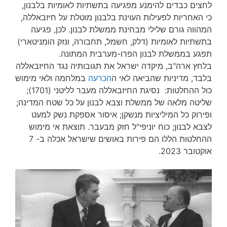
לחצים כבדים להימנע מפגיעה בתשתיות לאומיות בלבנון,
כי האחריות לפעילות העוינת בלבנון מוטלת על חיזבאללה,
המהווה גורם שלילי מבחינת ממשלת לבנון. לכן, פגיעה
בתשתיות לאומיות (דלק, חשמל, תחבורה, ונזק הומניטארי)
תפגע בממשלת לבנון הפרו-מערבית המתונה.
בלחץ ארה"ב, מיקדה ישראל את תגובותיה נגד החיזבאללה
בלבד, מדיניות שהביאה לאי ה
הכרעה
במלחמה ולאי מימוש
כול ההחלטות: נסיגת החיזבאללה מעבר לליטני (1701);
שליטה מלאה של ממשלת וצבא לבנון על כל שטח המדינה;
ופירוק כל המיליציות מנשקן; איסור אספקת נשק למעט
לצבא לבנון; כוח יוניפי"ל חזק מבעבר. תוצאת אי מימוש
ההחלטות הללו הם פירות באושים שישראל אכלה ב- 7
אוקטובר 2023.