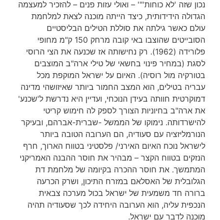
נכון שזה 'לא כוחות'"' – ואולי עזות פנים – להזכיר למעצמה
הגדולה הידידותית, כיצד הייתה מוכנה לצאת למלחמת
עולם כאשר גילתה את סוללת הטילים הבליסטיים
הסובייטים שהוצבו באי קובה מרחק 150 ק"מ מחופי
פלורידה (1962). רק נחישותה אז שכנעה את הצי הרוסי
לסגת (במחיר פינוי בחשאי של טילי ארה"ב המוצבים
בטורקיה מול רוסיה). האיום על ישראל המוקפת מכל
עבריה בטילים, הוא המצב החמור ביותר שאיזושהי מדינה
דמוקרטית חוותה בעידן הנוכחי, ועדיין היא נדרשת ל'שכנע'
את ארה"ב בחיוניות הצורך לספק לה חימוש קריטי
להישרדותה. נימוקו של הממשל -שברית-אברהם, ובעיקר
הנורמליזציה עם סעודיה, הם הערובה הטובה ביותר
לישראל נוכח האיום האירני/ פלסטיני בטווח הארוך, חרף
הנזקים בטווח הקצר – מבהיר את חוסר ההבנה האמריקני
המתמשך. את חוסר ההכרה בקיומה של מלחמת דת
הגלובלית של האסלאם במזרח התיכון, ושרק הכרעה
ברורה חד משמעית של ישראל בכול מערכה צבאית
הנכפית עליה, הוא הערובה היחידה לכך שסעודיה תהיה
מוכנה לדבר עם ישראל.