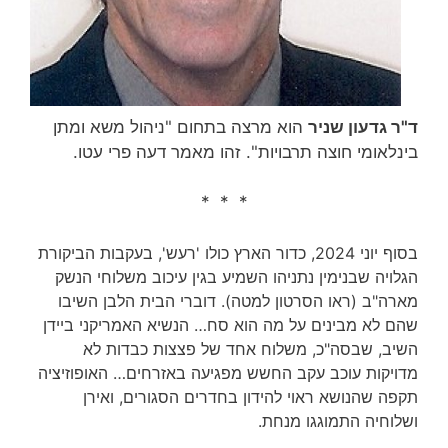
ד"ר גדעון שניר
הוא מרצה בתחום "ניהול משא ומתן
בינלאומי חוצה תרבויות". זהו מאמר דעה פרי עטו.
* * *
בסוף יוני 2024, כדור הארץ כולו 'רעש', בעקבות הביקורת
הגלויה שבנימין נתניהו השמיע בגין עיכוב משלוחי הנשק
מארה"ב (ראו הסרטון למטה). דוברי הבית הלבן השיבו
שהם לא מבינים על מה הוא סח… הנשיא האמריקני ביידן
השיב, שבסה"כ, משלוח אחד של פצצות כבדות לא
מדויקות עוכב עקב החשש מפגיעה באזרחים… האופוזיציה
תקפה שהנושא ראוי להידון בחדרים הסגורים, ואירן
ושלוחיה התמוגגו מנחת.