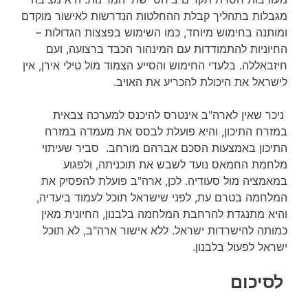
מגבלות בתהליך קבלת ההחלטות הנדרשות לאישור מוקדם
ומותנה בחימוש מיוחד, כמו השימוש בפצצות הגדולות –
החיוניות להתמודדות עם המינהור הכבד ברצועה, ועם
חיזבאללה. בלעדי החימוש והסייע הצמוד מול טילי אירן, אין
לישראל את היכולת להכריע את האויב.
ניכר שאין לארה"ב אינטרס להיכנס למערכה צבאית
במזרח התיכון, והיא פועלת לבסס את מעמדה במזרח
התיכון באמצעות הסכם אברהם מורחב. סביר שעיתוי
מלחמת החמאס נועד לשבש את תוכניתה, ולפגוע
במאמציה מול סעודיה. לכן, ארה"ב פועלת להפסיק את
המלחמה בטרם עת, לפני שישראל תוכל לעמוד ביעדיה,
והיא מתנגדת להרחבת המלחמה בלבנון, החיונית מאין
כמותה להישרדות ישראל. ללא אישור ארה"ב, לא תוכל
ישראל לפעול בלבנון.
לסיכום