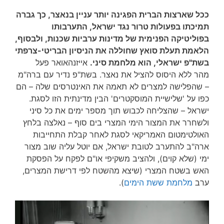
ככל שארצות הברית הפגינה יותר עניין בנאצר, כך גברה
תמיכתו בפעולות טרור נגד ישראל, התערבותו
בפוליטיקה הפנימית של מדינות ערביות שכנות, ולבסוף,
הלאמת תעלת סואץ שחוללה את הניסיון הבריטי-צרפתי
בשת"פ ישראלי, הוא מלחמת סיני.
אייזנהאואר פעל
מהר ללא היסוס להציל את נאצר. בשת"פ נדיר עם ברה"מ
– שהפלישה למצרים לא תאמה את האינטרסים שלה – הם
כפו על 'שלישיית המוסקטרים' הבין מדינתית הזו לסגת.
ישראל – שהצליחה לכבוש תוך מספר ימים את כל סיני
ולשחרר את המצור הימי המצרי בים סוף – נאלצה בלחץ
האולטימטום האמריקאי לסגת לאחר קבלת התחייבות
ארה"ב להתערב לטובת ישראל, אם יוטל עליה שוב מצור
ימי (שלא קוים), ולהציב משקיפי או"ם לפקח על הפסקת
האש בשטח המצרי (שיצא מהשטח לפי דרישת המצרים,
ערב
מלחמת ששת הימים
).