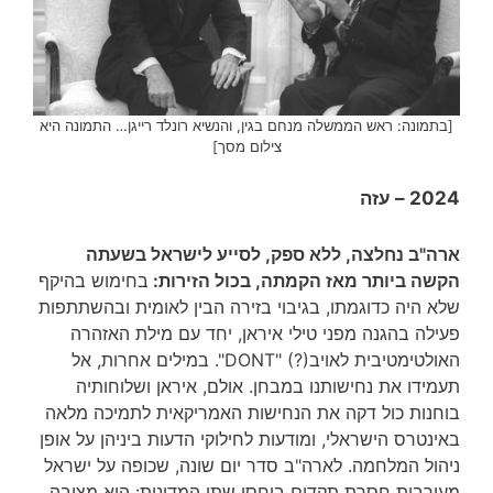
[בתמונה: ראש הממשלה מנחם בגין, והנשיא רונלד רייגן… התמונה היא
צילום מסך]
2024 – עזה
ארה"ב נחלצה, ללא ספק, לסייע לישראל בשעתה
הקשה ביותר מאז הקמתה, בכול הזירות:
בחימוש בהיקף
שלא היה כדוגמתו, בגיבוי בזירה הבין לאומית ובהשתתפות
פעילה בהגנה מפני טילי איראן, יחד עם מילת האזהרה
האולטימטיבית לאויב(?) "DONT". במילים אחרות, אל
תעמידו את נחישותנו במבחן. אולם, איראן ושלוחותיה
בוחנות כול דקה את הנחישות האמריקאית לתמיכה מלאה
באינטרס הישראלי, ומודעות לחילוקי הדעות ביניהן על אופן
ניהול המלחמה. לארה"ב סדר יום שונה, שכופה על ישראל
מעורבות חסרת תקדים ביחסי שתי המדינות: היא מציבה