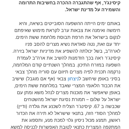
קיסינג'ר, אף שהתגברה ההכרה בחשיבות התרומה
והשמירה על מדינת ישראל.
באותם ימים הייתה ההשפעה הסובייטים בשיאה, והיא
חימשה ואימנה את צבאות ערב לקראת מימוש שאיפתם
לנקום בישראל את חרפת תבוסת מלחמת ששת הימים.
יחד עם זאת, נטה סאדאת נשיא מצרים להסב פניו
לארה"ב, בשל יכולתה להשפיע את מדיניות ישראל בזירה.
קיסינג'ר ראה בכך הזדמנות להשיב את ארה"ב לעמדת
השפעה במזרח התיכון. במהלך השנתיים קודם המלחמה,
נרקמה תכנית לפיה מצרים תיזום עם סוריה מהלך צבאי
בסיני באופן שיחשב ל
ניצחון
צבאי (אף אם מוגבל) שישיב
את הכבוד הלאומי המצרי שאבד במלחמת ששת הימים,
באופן שיאפשר את מוכנות מצרים לנהל משא ומתן עם
ישראל על שלום – תמורת נסיגת ישראל מהשטחים
שכבשה ב 67. קיסינג'ר הצליח לשכנע את גולדה (ודיין)
למהלך הסודי הזה, בתנאי שישראל לא תירה את הכדור
ראשון, תמנע מכול ניסיון גלוי למכת מנע, ותספוג את
המתקפה המצרית כתנאי לטובת האפשרות לכניסה למשא