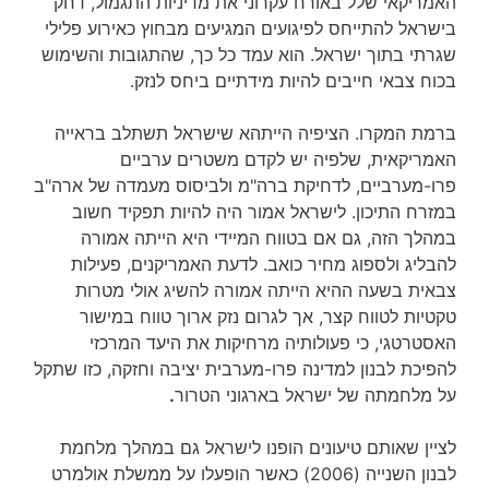
האמריקאי שלל באורח עקרוני את מדיניות התגמול, דחק
בישראל להתייחס לפיגועים המגיעים מבחוץ כאירוע פלילי
שגרתי בתוך ישראל. הוא עמד כל כך, שהתגובות והשימוש
בכוח צבאי חייבים להיות מידתיים ביחס לנזק.
ברמת המקרו. הציפיה הייתהא שישראל תשתלב בראייה
האמריקאית, שלפיה יש לקדם משטרים ערביים
פרו-מערביים, לדחיקת ברה"מ ולביסוס מעמדה של ארה"ב
במזרח התיכון. לישראל אמור היה להיות תפקיד חשוב
במהלך הזה, גם אם בטווח המיידי היא הייתה אמורה
להבליג ולספוג מחיר כואב. לדעת האמריקנים, פעילות
צבאית בשעה ההיא הייתה אמורה להשיג אולי מטרות
טקטיות לטווח קצר, אך לגרום נזק ארוך טווח במישור
האסטרטגי, כי פעולותיה מרחיקות את היעד המרכזי
להפיכת לבנון למדינה פרו-מערבית יציבה וחזקה, כזו שתקל
על מלחמתה של ישראל בארגוני הטרור
.
לציין שאותם טיעונים הופנו לישראל גם במהלך מלחמת
לבנון השנייה (2006) כאשר הופעלו על ממשלת אולמרט