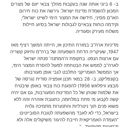
ב- 6 ביוני אותה שנה בעקבות מהלך צבאי יזום של מצרים
המכוון להשמדת מדינת ישראל. גירשה את כוח חירום
האו"ם מסיני, חידשה את המצור הימי לשייט ישראלי,
וקידמה כוחות צבאיים לגבולות ישראל בסיוע חיילות
משלוח מעירק וסעודיה.
מדיניות ארה"ב במזרח התיכון אז, הייתה המשך רציף מאז
1947, שעיקריה הדחת השפעתה של ברה"מ וחיזוק קשריה
עם ארצות הנפט. בתקופת ה'המתנה' פנתה ישראל
לארה"ב לממש את הבטחתה לפעול להסרת המצור הימי,
אך הממשל האמריקני התלבט לגבי אופן מעורבותו
בקונפליקט, ב- 28 במאי תכנן אופציה סודית (גרסה של
מבצע וויפלאש 1956) להפגנת כוח צבאי באופן שיבטיח
את שלמות שטחן של כל המדינות המעורבות, גם אם יהיה
קשה לקבוע מי פתח במלחמה, כתגובת אזהרה זהה ללא
משוא פנים תוך ניטרליות והתנערות מתמיכה גלויה
בישראל, כדי לא לאבד מהשפעתה לטובת הסובייטים:
"העמדה האמריקאית חייבת להיגזר משיקולים אלה ולא
מ'סוגיות מקומיות'…".