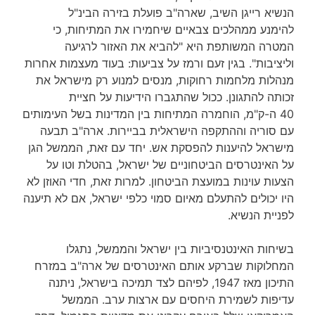
הנשיא רייגן השיב, שארה"ב פועלת בזירה הבינ"ל
להימנע ממהלכים צבאיים שיחמירו את המתיחות, כי
המטרה המשותפת היא "להביא את האזור לרגיעה
וליציבות". בגין זעם ורמז על צביעות: בעוד מעצמות אחרות
מנהלות מלחמות רחוקות, מנסים למנוע רק מישראל את
זכותה להתגונן. ככול שהתגברו הידיעות על חציית
40 ה-ק"מ, הוחמרה המתיחות בין המדינות בשל העימותים
עם סוריה וההתקפה הישראלית בביירות. ארה"ב תבעה
מישראל להיענות להפסקת אש. יחד עם זאת, הממשל הגן
על האינטרסים הביטחוניים של ישראל, בהטלת וטו על
הצעות עוינות במועצת הביטחון. למרות זאת, חדי האוזן לא
היו יכולים להתעלם מאיום סמוי כלפי ישראל, אם לא תיענה
לפניית הנשיא.
בשיחות האינטנסיביות בין ישראל והממשל, נתגלו
המחלוקות שברקע אותם האינטרסים של ארה"ב במזרח
התיכון מאז 1947, לפיהם לצד תמיכה בישראל, ניתנה
עדיפות לשמירת היחסים עם ארצות ערב. הממשל