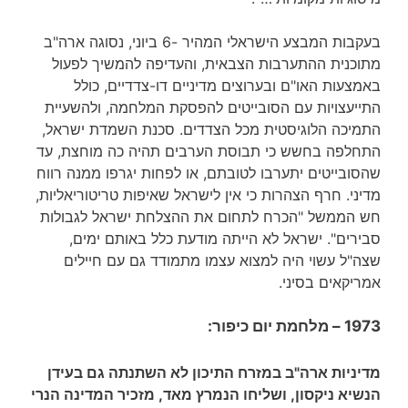
בעקבות המבצע הישראלי המהיר -6 ביוני, נסוגה ארה"ב
מתוכנית ההתערבות הצבאית, והעדיפה להמשיך לפעול
באמצעות האו"ם ובערוצים מדיניים דו-צדדיים, כולל
התייעצויות עם הסובייטים להפסקת המלחמה, ולהשעיית
התמיכה הלוגיסטית מכל הצדדים. סכנת השמדת ישראל,
התחלפה בחשש כי תבוסת הערבים תהיה כה מוחצת, עד
שהסובייטים יתערבו לטובתם, או לפחות יגרפו ממנה רווח
מדיני. חרף הצהרות כי אין לישראל שאיפות טריטוריאליות,
חש הממשל "הכרח לתחום את ההצלחת ישראל לגבולות
סבירים". ישראל לא הייתה מודעת כלל באותם ימים,
שצה"ל עשוי היה למצוא עצמו מתמודד גם עם חיילים
אמריקאים בסיני.
1973 –
מלחמת יום כיפור:
מדיניות ארה"ב במזרח התיכון לא השתנתה גם בעידן
הנשיא ניקסון, ושליחו הנמרץ מאד, מזכיר המדינה הנרי