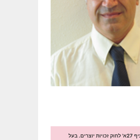
[כרזות שבעל הזכויות שבהן לא אותר, השימוש נעשה לפי סעיף 27א' לחוק זכויות יוצרים. בעל 