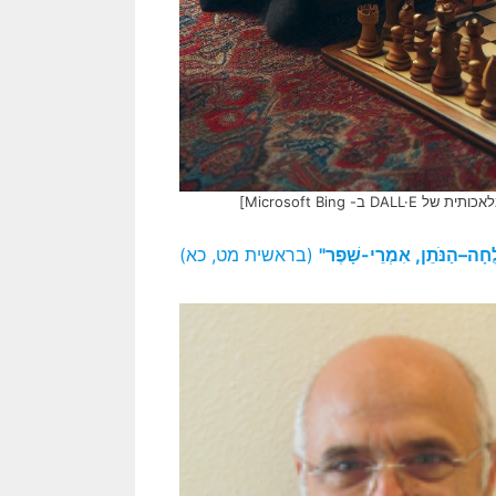
Microsoft Bin]
ׁלֻחָה–הַנֹּתֵן, אִמְרֵי-שָׁפֶר"
(בראשית מט, כא)