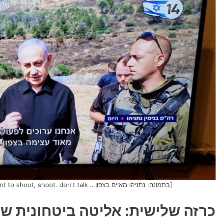
[בתמונה: נתניהו מאיים בצפון… If you want to shoot, shoot. don't talk. התמונה היא צילום מסך]
כרזה שלישית: אליטה ביטחונית של