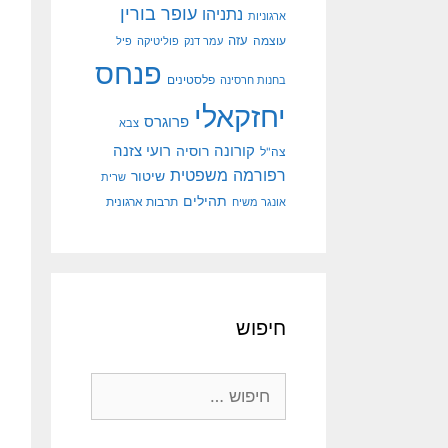
עופר בורין
נתניהו
ארגוניות
עוצמה
עזה
עמר דנק
פוליטיקה
פיל
פנחס
פלסטינים
בחנות חרסינה
יחזקאלי
פרוגרס
צבא
קורונה
רועי צזנה
רוסיה
צה"ל
רפורמה משפטית
שיטור
שרית
תהילים
אונגר משיח
תרבות ארגונית
חיפוש
חיפוש: