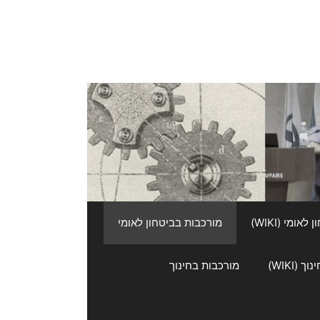
אומי (WIKI)
מורכבות בביטחון לאומי
 (WIKI)
מורכבות בחינוך