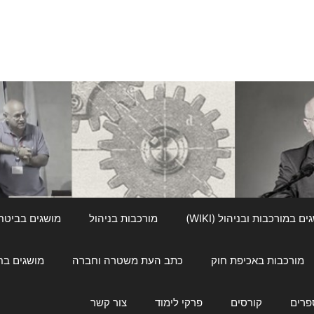
ם במורכבות ובניהול (WIKI)
מורכבות בניהול
מושגים בביטחון ל
מורכבות באכיפת חוק
כתב העת משטרה וחברה
מושגים בחינוך
פרים
קורסים
פרקי לימוד
צור קשר