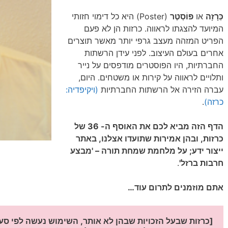
כְּרָזָה
או
פּוֹסְטֶר
(Poster) היא כל דימוי חזותי
המיועד להצגתו לראווה. כרזות הן לא פעם
הפריט המזהה מעצב גרפי יותר מאשר תוצרים
אחרים בעולם העיצוב. לפני עידן הרשתות
החברתיות, היו הפוסטרים מודפסים על נייר
ותלויים לראווה על קירות או משטחים. היום,
עברה הזירה אל הרשתות החברתיות
(ויקיפדיה:
כרזה)
.
הדף הזה מביא לכם את האוסף ה- 36 של
כרזות, ובהן אמירות שתועדו אצלנו, באתר
ייצור ידע; על מלחמת שמחת תורה – 'מבצע
חרבות ברזל'
.
אתם מוזמנים לתרום עוד…