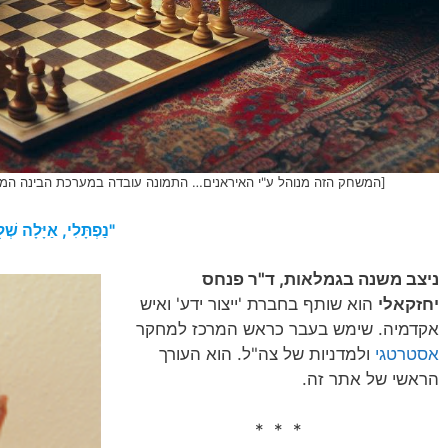
[המשחק הזה מנוהל ע"י האיראנים… התמונה עובדה במערכת הבינה המלאכותית של DALL·E ב- g
"נַפְתָּלִי, אַיָּלָה שְ
ניצב משנה בגמלאות, ד"ר פנחס
יחזקאלי
הוא שותף בחברת 'ייצור ידע' ואיש
אקדמיה. שימש בעבר כראש המרכז למחקר
אסטרטגי
ולמדניות של צה"ל. הוא העורך
הראשי של אתר זה.
* * *