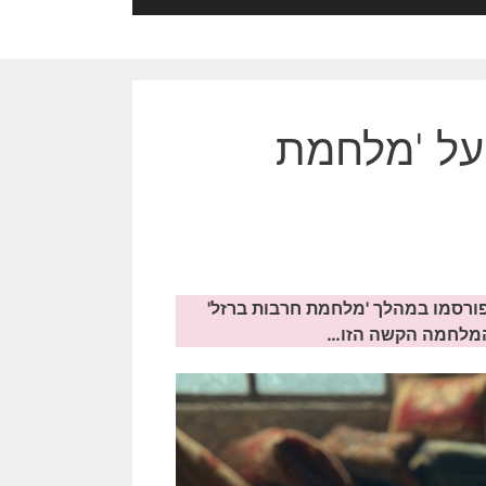
 על 'מלחמת
כם את האוסף ה- 36 של כרזות שפורסמו במהלך 'מלחמת חרבות ברזל'