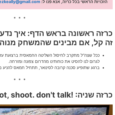
הזכויות הראשי בכל כרזה, אנא פנו ל: 
ezkeally@gmail.com
* * *
כרזה ראשונה בראש הדף
: איך נד
זה קל, אם מבינים שהמשחק מנוהל 
ככל שצה"ל מתקרב לחיסול השליטה החמאסית ברצועת עזה, 
לגרום לנו להסיט את כוחותינו מהדרום צפונה ומזרחה.
ברגע שתופיע סכנה קרובה לסינואר, תתחיל חמאס להניע 
* * *
כרזה שניה: !If you want to shoot, shoot. don't talk