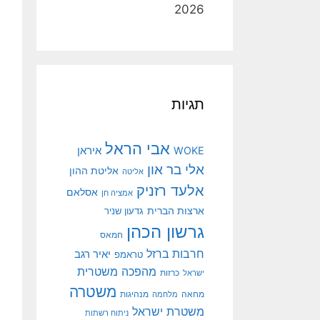
2026
תגיות
אבי הראל
איראן
WOKE
אלי בר און
אליטת ההון
אליטה
אלעד רזניק
אסלאם
אמציה חן
ארצות הברית
גדעון שניר
גרשון הכהן
חמאס
חרבות ברזל
יאיר רגב
טראמפ
מהפכה משטרית
ישראל
כרזות
משטרה
מנהיגות
מחאה
מלחמה
משטרת ישראל
ניתוח רשתות