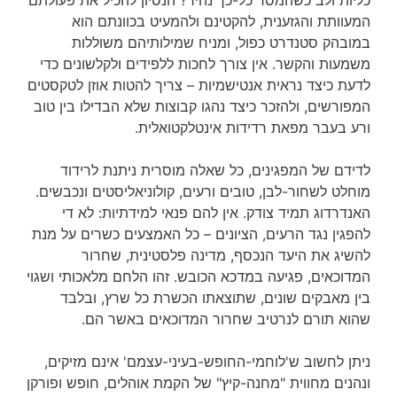
המעוותת והגזענית, להקטינם ולהמעיט בכוונתם הוא
במובהק סטנדרט כפול, ומניח שמילותיהם משוללות
משמעות והקשר. אין צורך לחכות ללפידים ולקלשונים כדי
לדעת כיצד נראית אנטישמיות – צריך להטות אוזן לטקסטים
המפורשים, ולהזכר כיצד נהגו קבוצות שלא הבדילו בין טוב
ורע בעבר מפאת רדידות אינטלקטואלית.
לדידם של המפגינים, כל שאלה מוסרית ניתנת לרידוד
מוחלט לשחור-לבן, טובים ורעים, קולוניאליסטים ונכבשים.
האנדרדוג תמיד צודק. אין להם פנאי למידתיות: לא די
להפגין נגד הרעים, הציונים – כל האמצעים כשרים על מנת
להשיג את היעד הנכסף, מדינה פלסטינית, שחרור
המדוכאים, פגיעה במדכא הכובש. זהו הלחם מלאכותי ושגוי
בין מאבקים שונים, שתוצאתו הכשרת כל שרץ, ובלבד
שהוא תורם לנרטיב שחרור המדוכאים באשר הם.
ניתן לחשוב ש'לוחמי-החופש-בעיני-עצמם' אינם מזיקים,
ונהנים מחווית "מחנה-קיץ" של הקמת אוהלים, חופש ופורקן