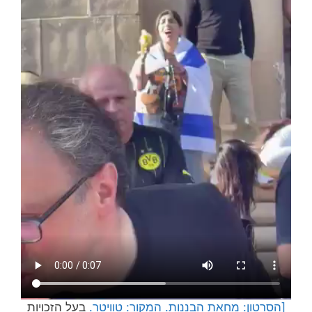
[הסרטון: מחאת הבננות. המקור: טוויטר.
בעל הזכויות