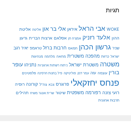
תגיות
אבי הראל
אלי בר און
איראן
WOKE
אליטת
אליטה
אלעד רזניק
ההון
אסלאם
ארצות הברית
גדעון
אמציה חן
גרשון הכהן
חרבות ברזל
יאיר רגב
שניר
טראמפ
חמאס
מהפכה משטרית
מנהיגות
ישראל
כרזות
מחאה
מלחמה
משטרה
עופר
משטרת ישראל
נתניהו
ניתוח רשתות ארגוניות
בורין
עוצמה
עזה
פלסטינים
עמר דנק
פוליטיקה
פיל בחנות חרסינה
פנחס יחזקאלי
קורונה
פרוגרס
רוסיה
צה"ל
צבא
רפורמה משפטית
רועי צזנה
שיטור
תהילים
שרית אונגר משיח
תרבות ארגונית