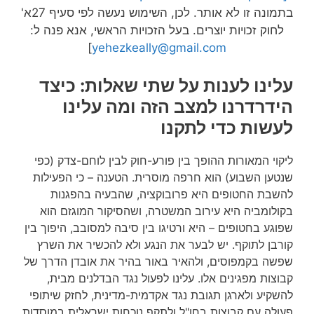
בתמונה זו לא אותר. לכן, השימוש נעשה לפי סעיף 27א'
לחוק זכויות יוצרים. בעל הזכויות הראשי, אנא פנה ל:
]
yehezkeally@gmail.com
עלינו לענות על שתי שאלות: כיצד
הידרדרנו למצב הזה ומה עלינו
לעשות כדי לתקנו
ליקוי המאורות ההופך בין פורע-חוק לבין לוחם-צדק (כפי
שנטען השבוע) הוא חרפה מוסרית. הטענה – כי הפעילות
להשבת החטופים היא פרובוקציה, שהבעיה בהפגנות
בקולומביה היא עירוב המשטרה, ושהסיקור המוגזם הוא
שפוגע בחטופים – היא ורטיגו בין סיבה למסובב, היפוך בין
קורבן לתוקף. יש לבער את הנגע ולא להכשיר את השרץ
שפשה בקמפוסים, ולהאיר באור בהיר את אובדן הדרך של
קבוצות מפגינים אלו. עלינו לפעול נגד הבדלנים מבית,
להשקיע ולארגן תגובת נגד אקדמית-מדינית, לחזק שיתופי
פעולה עם קבוצות בחו"ל ולתקף נוכחות ישראלית במוסדות