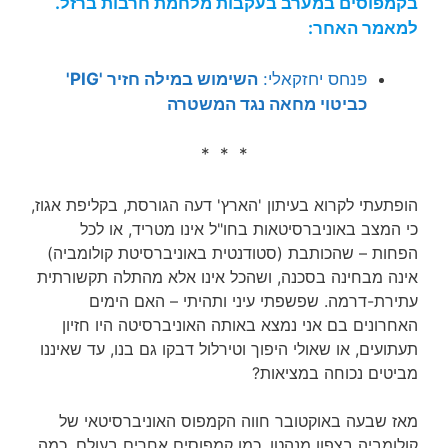
בקמפוסים במערב בעקבות מלחמת חרבות ברזל.
למאמר האחר:
פנחס יחזקאלי:
השימוש במילה חזיר 'PIG'
כביטוי מחאה נגד המשטרה
* * *
הופתעתי לקרוא בעיתון 'הארץ' דעה הגורסת, בקליפת אגוז,
כי המצב באוניברסיטאות בחו"ל אינו מטריד, או לכל
הפחות – שהכותבת (סטודנטית באוניברסיטת קולומביה)
אינה מבחינה בסכנה, ושהכל אינו אלא מהתלה תקשורתית
עתירת-דרמה. שפשפתי עיני ותהיתי – האם הימים
האחרונים בם אני נמצא באותה האוניברסיטה היו חזיון
תעתועים, או שאולי היפוך וטירלול דבקו גם בנו, עד שאיננו
מביטים נכוחה במציאות?
מאז שבעה באוקטובר חווה הקמפוס האוניברסיטאי של
קולומביה בצפון מנהטן, כמו קמפוסים אחרים בעולם, כמה