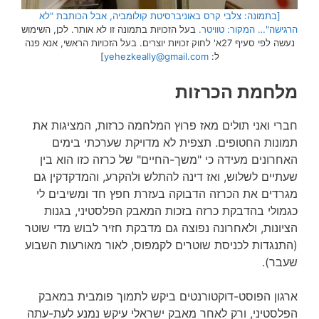
[בתמונה: צלבי קרס באוניברסיטת קולומביה, אבל הכותבת "לא
הרגישה"… המקור: טוויטר.
בעל הזכויות בתמונה זו לא אותר. לכן, השימוש
נעשה לפי סעיף 27א' לחוק זכויות יוצרים. בעל הזכויות הראשי, אנא פנה
ל:
yehezkeally@gmail.com
]
מלחמת הכרזות
חברי ואני תולים מאז פרוץ המלחמה כרזות, המציגות את
תמונות החטופים. תצפית לא מדויקת שערכתי בימים
האחרונים מעידה כי "משך-החיים" של כרזה כזו הוא בין
שעתיים לשלוש, ואז דינה להתלש ולהקרע, והמדקדקין גם
מגרדים את הכרזה הדבוקה בעזרת חפץ חד ומשיבים לי
כגמולי בהדבקת כרזה בזכות המאבק הפלסטיני, בגנות
הציונות, ולאחרונה נפוצה גם מדבקת חזיר לבוש מדי שוטר
(התנגדות לכניסת שוטרים לקמפוס, לאור מאורעות השבוע
שעבר).
ארגון הפוסט-דוקטורנטים ביקש לתמוך פומבית במאבק
הפלסטיני, ורק לאחר מאבק ישראלי עיקש נמנע לעת-עתה