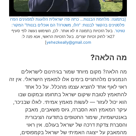
[בתמונה: מלחמת הבננות… כרזה פרו ישראלית הלועגת למפגינים הפרו
פלסטינים בהקשר לבננות: "הלו, משטרה? הם אוכלים בננות!" המקור:
טוויטר.
בעל הזכויות בתמונה זו לא אותר. לכן, השימוש נעשה לפי סעיף
27א' לחוק זכויות יוצרים. בעל הזכויות הראשי, אנא פנה ל:
]
yehezkeally@gmail.com
מה הלאה?
מה הלאה? מקום מיוחד שמור בגיהינום לישראלים
הנמנעים מלהתגייס בימים אלו למאמץ הישראלי. אין זה
ראוי לאף אחד להוציא עצמו מהכלל. על כל אחד
להתאמץ לטובת שיקום ישראל בתחומו ובמקום שבו
הוא יכול לעזור — לעשות מאמץ אמיתי. לאלו שבניכר,
עיקר המאמץ הוא הסברה, גיוס משאבים, מאבק
באנטישמיות, שימור החטופים בתודעה הציבורית
והסברת צדקת דרכה של ישראל בעולם. אין ראוי
מהמאבק על ייצוגה האמיתי של ישראל בקמפוסים,