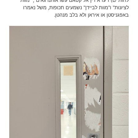
לחות'ים) ו"עז א דין אל קסאם עשו אותנו גאים", "מוות
לציונות" ו"מוות לביידן" נשמעים תכופות, משל נאמרו
באפגניסטן או איראן ולא בלב מנהטן.