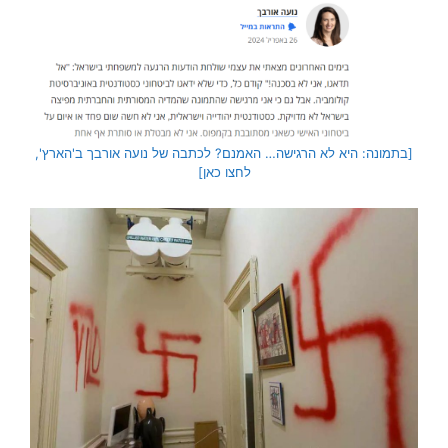
[בתמונה: היא לא הרגישה… האמנם? לכתבה של נועה אורבך ב'הארץ',
לחצו כאן]