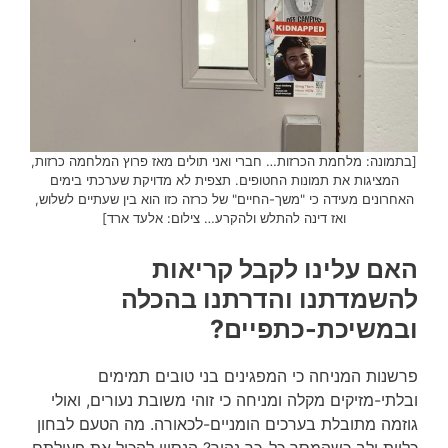
[בתמונה: מלחמת הכרזות… חברי ואני תולים מאז פרוץ המלחמה כרזות,
המציגות את תמונות החטופים. תצפית לא מדויקת שערכתי בימים
האחרונים מעידה כי "משך-החיים" של כרזה כזו הוא בין שעתיים לשלוש,
ואז דינה להתלש ולהקרע… צילום: אלעד ארד]
האם עלינו לקבל קריאות
להשמדתנו והדרתנו בהכלה
ובמשיכת-כתפיים?
פרשנות המניחה כי המפגינים בני טובים תמימים
ובלתי-מזיקים מקלה ומניחה כי זוהי משובת נעורים, ואולי
גוזמה מתובלת בערכים הומניים-לכאורה. מה הטעם לבחון
כליות ולב כשהמסר כל-כך נהיר? הנסיון להכיל את פעולתם