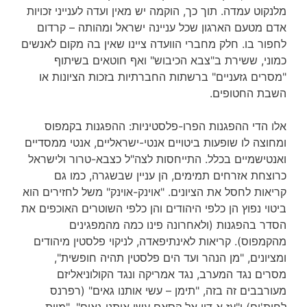
מלנקוט עמדה. תוך כך, הוקמה יש מאין ועדה לענייני זכויות
אדם מטעם הארגון שכל עניינה ישראל ומהותה – קרדום
לחפור בו. חלק מחברי הוועדה ציינו שאין בה מקום לאנשים
כמוני, ששירת ב"צבא הכיבוש" ואף חוטאים בשיתוף
"מסרים גזעניים" ברשתות החברתיות בזכות הציונות או
השבת החטופים.
אלו הדי ההפגנות הפרו-פלסטיניות: ההפגנות בקמפוס
ומחוצה לו שופעות ביטויים אנטי-ישראליים, אנטי ממסדיים
ואנטישמיים בכלל. התייחסות לצה"ל כצבא-טרור ולישראל
כרוצחת אזרחים תמימים, הן עניין שבשגרה, כמו גם
קריאות לחסל את הציונים. "אוינק-אוינק" משל לחזירים הוא
ביטוי נפוץ הן כלפי היהודים והן כלפי השוטרים האוכפים את
הסדר בהפגנות (ולאחרונה פינו כמה מהמפגינים
מהקמפוס). קריאות לאינתיפאדה, לניקוי פלסטין מיהודים
ומציונים, "מן הנהר ועד הים פלסטין תהיה חופשית",
מסרים נגד המערב, נגד אמריקה ונגד הקולוניאליזם
מעורבבים זה בזה, "תימן – עשי אותנו גאים" (רפרנס