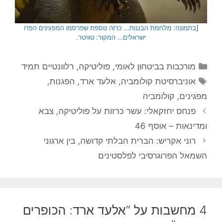
[
בתמונה: מלחמת הבננות… כרזה נוספת שפרסמו המפגינים הפרו
ישראלים… המקור: טוויטר
.
קטגוריות
מורכבות בביטחון לאומי
,
פוליטיקה
,
רלוונטיים תמיד
תגיות
אוניברסיטת קולומביה
,
אלעד ארד
,
הפגנות
,
מפגינים
,
קולומביה
פנחס יחזקאלי: עשר כרזות על פוליטיקה, צבא
ומדינאות – אוסף 46
רוני אקריש: הברית הבלתי קדושה, בין ארגוני
השמאל הפרוגרסיבי לפלסטינים
4 מחשבות על “אלעד ארד: הכופרים