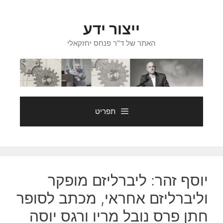
דלג
תוכן
ייצור ידע
האתר של ד"ר פנחס יחזקאלי
תפריט
יוסף זהר: ליברליזם מופקר
וליברליזם אחראי, מכתב לסופר
חתן פרס נובל מריו ורגס יוסה