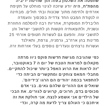
שתפסה את השלטון בעזה תוך שחיטת יריביה
מהפת"ח, היה
יודע שיזכה לגינוי מוחלט על תקיפת
אזרחים ולחימה מתוך שכונות ובתי חולים. מבחינה
זו לנקודת המבט החד צדדית בסכסוך והעמדה
הליברלית המופקרת, אחריות רבה להסלמה החוזרת
ונשנית, ולתוצאותיה הקשות הן לתושבי ישראל והן
לתושבי עזה. והפעם גם לעשרות חטופים אזרחי 25
מדינות בהן ארה"ב, גרמניה, צרפת, ותאילנד
ועשרות נרצחים ונעדרים נוספים בעלי אזרחות זרה.
כפי שהגיבה מגישת חדשות פוקס ניוז מרתה
מקאלום למראות הטבח של יום ה 7 באוקטובר,
"זה לראות את הרוע האפל ביותר שיכול להתקיים.
מחבלי חמאס צוחקים ומתקשרים הביתה כדי
להתפאר בכמה יהודים הם הרגו 'בידיהם'.
שואלים אם ההורים שלהם גאים. בני אדם
מכוסים בדם, חרוכים, קרועים לגזרים. את הבכי
של הילדים אני אשמע לנצח. אני חולקת את זה
איתכם כי העולם צריך לדעת מה קרה, וכדי