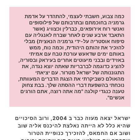
כמה צבוע, חשבתי לעצמי, להתהדר על אדמת 
גרמניה בחוכמתם ובתרבותם של פילוסופים 
ואנשי רוח אירופאים, כברלין וכצוויג (אשר 
התאבד ארבע שנים לאחר שברח לאנגליה עם 
סיפוח אוסטריה על-ידי גרמניה הנאצית) מבלי 
להזכיר את זהותם היהודית, וכמה נוח, ממש 
באותם ימים שדאעש עורכת טבח עם אמיתי 
באזידים ובבני מיעוטים אחרים בעיראק ובסוריה, 
להציג כדוגמה לברבריות שאתה יוצא נגדה, את 
התגוננותה של ישראל מטרור. עם יציאתי 
מהאולם כשביקרתי את הצגת הדברים המעוותת, 
נוכחתי בהשפעת דברי ההסתה שלך. בבת צחוק 
טענה כנגדי קולגה "מה אתה רוצה, אתם הורגים 
אנשים".
ישראל יצאה מעזה כבר ב 2004, ורוב הסיכויים
שהיא כלל לא הייתה נאלצת להיכנס אליה שוב
ושוב אם החמאס, להזכירך כנופיית הטרור