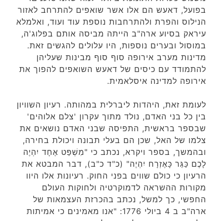
בפועל, דאעש הם אלו אשר שואפים להתרחב לאזור
הנילוס והפרת ולהתרחבות נוספת עוד ועוד, ואלמלא
עיראק בסיוע ארה"ב הייתה מביסה אותם בפלוג'ה,
במוסול ובערים נוספות, היו עלולים להגשים זאת.
מדינות מערב אירופה סוף סוף מבינות שעליהן
להתמודד עם כיסים של דאעש השואפים להפוך את
אירופה למדינה איסלאמית.
לעומת זאת, היהדות ליברלית במהותה. רעיון השוויון
בין כל בני האדם, נולד מתוך עקרון 'צלם אלוהים'
שבספר בראשית, התפיסה שבני האדם נושאים את
צלמו של האל, שכן הם בעלי תבונה ויכולת בחירה,
ובהמשך, בספר ויקרא, נכתב כי "מִשְׁפַּט אֶחָד יִהְיֶה
לָכֶם כַּגֵּר כָּאֶזְרָח יִהְיֶה" (כ"ד כ"ב), דבר המבטא את
הרעיון כי כולם שווים בפני החוק. רעיונות אלו היוו
מקורות ההשראה לדמוקרטיה ולחוקות העולם
החפשי, כך למשל, נכתב בהכרזת העצמאות של
ארה"ב ב 4 ביולי 1776: "אנו מאמינים כי אמיתות