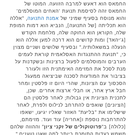
החמאס הוא דאעש למרבה הזוועה. המוטו של
החמאס זהה לסיסמת תנועת 'האחים המוסלמים'
והוא מנוסח בסעיף שמיני של
אמנת התנועה
, "אללה
הוא תכליתה [של התנועה], הנביא הוא דמות המופת
שלה, הקוראן הוא החוקה שלה, מלחמת הקודש
[ג'יהאד] ומות קדושים הוא דרכה למען אללה הוא
הנעלה במשאלותיה." ובסעיף שלושים ושניים מצוין
כי, "תנועת ההתנגדות האסלאמית קוראת לעמים
הערבים והמוסלמים לפעול ברצינות ובשקדנות על
מנת לסכל את המזימה האימתנית הזו ולעורר
בציבור את המודעות לסכנה שביציאה ממעגל
הסכסוך עם הציונות, שהרי היום זו פלסטין ומחר
חבל ארץ אחר, או חבלי ארצות אחרים. שכן,
לתכנית הציונית אין גבולות; לאחר פלסטין הם
[הציונים] שואפים להתרחב לנילוס ולפרת, לאחר
שישלימו את "בליעת" האזור שאליו יגיעו, ישאפו
להתרחבות נוספת ו[אחריה] עוד ועוד. מזימתם,
[כלולה] ב"
פרוטוקולים של זקני ציון
" וההווה שלהם
משמש כעדות התומכת ביותר למה שאנו טוענים."