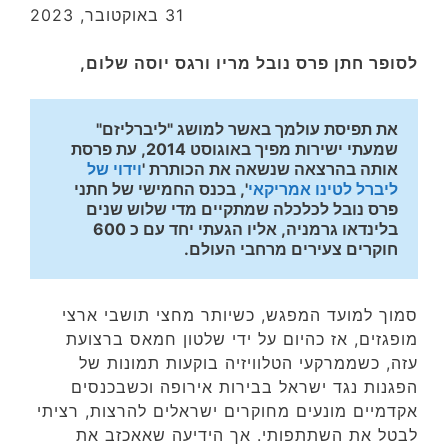
31 באוקטובר, 2023
לסופר חתן פרס נובל מריו ורגס יוסה שלום,
את תפיסת עולמך באשר למושג "ליברליזם" 
שמעתי ישירות מפיך באוגוסט 2014, עת פרסת 
אותה בהרצאה שנשאה את הכותרת '
וידוי של 
ליברל לטינו אמריקאי
', בכנס החמישי של חתני 
פרס נובל לכלכלה שמתקיים מדי שלוש שנים 
בלינדאו גרמניה, אליו הגעתי יחד עם כ 600 
חוקרים צעירים מרחבי העולם.
סמוך למועד המפגש, כשיותר מחצי תושבי ארצי
מופגזים, אז כהיום על ידי שלטון חמאס ברצועת
עזה, כשממרקעי הטלוויזיה בוקעות תמונות של
הפגנות נגד ישראל בבירות אירופה וכשבכנסים
אקדמיים מונעים מחוקרים ישראלים להרצות, רציתי
לבטל את השתתפותי. אך הידיעה שאאכזב את