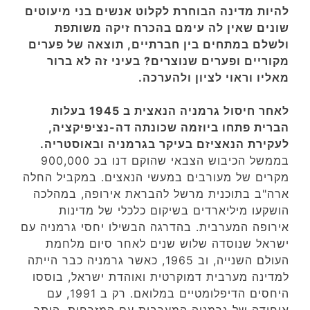
להיות מדינה הבוחרת לקלוט אנשים בני מיעוטים
שונים שאין לה עימם בהכרח זיקה משותפת
ולשלם במתחים בין חברתיים, תוצאה של פערים
מקוריים ופערים שנוצרים? בעיני זה לא ברור
מאליו וראוי לציון ולהערכה.
לאחר חיסול גרמניה הנאצית ב 1945 בעלות
הברית פתחו ביוזמה שכונתה דה-נציפיקציה,
לעקירת הנאציזם בעיקר בגרמניה ובאוסטריה.
בממשל הכיבוש הצבאי שהוקם דנו בכ 900,000
מקרים של מעורבים במעשי הנאצים. במקביל החלה
ארה"ב בתוכנית מרשל להבראת אירופה, במהלכה
הושקעו מיליארדים בשיקום כלכלי של מדינות
אירופה המערבית. בהדרגה הבשילו יחסי גרמניה עם
ישראל שנוסדה שלוש שנים לאחר סיום מלחמת
העולם השנייה, וב 1965, כאשר גרמניה כבר הייתה
למדינה מערבית דמוקרטית ואוהדת ישראל, בוססו
היחסים הדיפלומטיים במלואם. רק ב 1991, עם
איחודה של גרמניה המערבית עם המזרחית, הותר