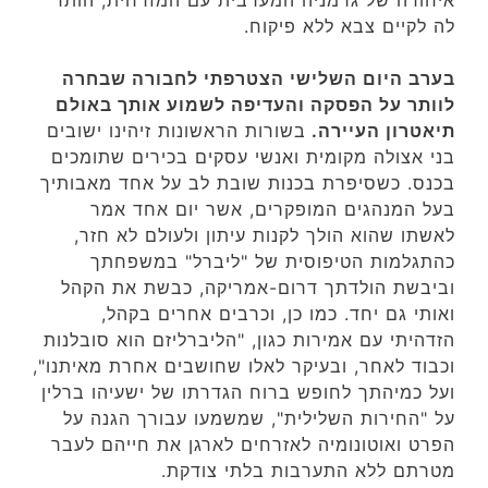
לה לקיים צבא ללא פיקוח.
בערב היום השלישי הצטרפתי לחבורה שבחרה
לוותר על הפסקה והעדיפה לשמוע אותך באולם
תיאטרון העיירה.
בשורות הראשונות זיהינו ישובים
בני אצולה מקומית ואנשי עסקים בכירים שתומכים
בכנס. כשסיפרת בכנות שובת לב על אחד מאבותיך
בעל המנהגים המופקרים, אשר יום אחד אמר
לאשתו שהוא הולך לקנות עיתון ולעולם לא חזר,
כהתגלמות הטיפוסית של "ליברל" במשפחתך
וביבשת הולדתך דרום-אמריקה, כבשת את הקהל
ואותי גם יחד. כמו כן, וכרבים אחרים בקהל,
הזדהיתי עם אמירות כגון, "הליברליזם הוא סובלנות
וכבוד לאחר, ובעיקר לאלו שחושבים אחרת מאיתנו",
ועל כמיהתך לחופש ברוח הגדרתו של ישעיהו ברלין
על "החירות השלילית", שמשמעו עבורך הגנה על
הפרט ואוטונומיה לאזרחים לארגן את חייהם לעבר
מטרתם ללא התערבות בלתי צודקת.