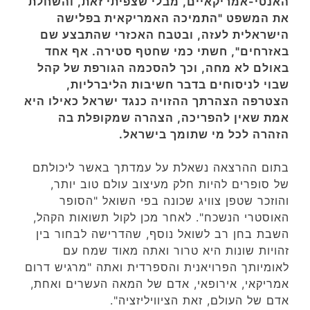
האנטי-אמריקאיים, מבלי שצפיתי זאת, והשחלת
את המשפט "התמיכה האמריקאית בפלישה
הישראלית לעזה, ובטבח האכזרי שהתבצע שם
באזרחים", חשתי כמי שחטף סטירה. אף אחד
באולם לא מחה, וכך להסכמה הגורפת של קהל
שבוי לניסוחים בדבר חשיבות הליברליות,
הצטרפה הצהרתך ההזויה כנגד ישראל כאילו היא
אמת שאין להפריכה, הצהרה שמקופלת בה
הזהרה לכל מי שתומך בישראל.
בתום ההרצאה נשאלת על עמדתך באשר ליכולתם
של סופרים להיות חלק מעיצוב עולם טוב יותר,
והוזכר שטפן צוויג שכונה בפי השואל "הסופר
האוסטרי הנשכח". לאחר מכן לקול תשואות הקהל,
השבת בחן רב לשואל נוסף, שהדרישה לבחור בין
זהויות שונות היא טרור ואתה מאוד שמח עם
לאומיותך הפרויאנית והספרדית ואתה "מרגיש דרום
אמריקאי, אירופאי, אדם של המאה העשרים ואחת,
אדם של העולם, זאת הציוויליזציה".