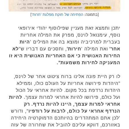
[בתמונה:
הפתיחה של חוקת מפלגת 'חרות'
]
יתכן ותמצא זאת מעניין שפילוסוף יהודי אירופאי
נוסף, עימנואל לוינס, מפרק את המילה אחריות
בעברית למרכיביה ומוצא בה את המילים '
היות
אחר'
ואת המילה '
חירות'
, ותסכים עם דבריו ש"
לא
החירות האנושית כי אם
האחריות האנושית היא זו
המעניקה לחירות משמעות".
לו רק היית פונה אלינו ברוח ציטוט אחר של לוינס,
"היהדות פירושה אחריות על העולם כולו, וממילא
היהדות נרדפת בכל מקום. להיות אחראי על הכול
ועל כולם, פירושו להיות אחראי למרות עצמך.
להיות
אחראי למרות עצמך, היינו להיות נרדף. רק
הנרדף אחראי על כולם, לרבות על רודפיו
", ודורש
'לכן אתם המתהדרים בהיותכם הדמוקרטיה היחידה
באזורכם, דווקא עליכם להוביל את שחרורה של עזה