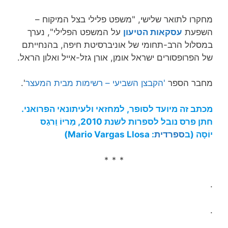
מחקרו לתואר שלישי, "משפט פלילי בצל המיקוח –
השפעת
עסקאות הטיעון
על המשפט הפלילי", נערך
במסלול הרב-תחומי של אוניברסיטת חיפה, בהנחייתם
של הפרופסורים ישראל אומן, אורן גזל-אייל ואלון הראל.
מחבר הספר
'הקבצן השביעי – רשימות מבית המעצר
'.
מכתב זה מיועד לסופר, למחזאי ולעיתונאי הפרואני.
חתן פרס נובל לספרות לשנת 2010, מַריוֹ וַרגַס
יוֹסָה (ב
ספרדית
: Mario Vargas Llosa)
* * *
.
.