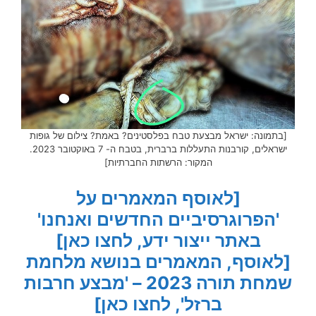
[בתמונה: ישראל מבצעת טבח בפלסטינים? באמת? צילום של גופות
ישראלים, קורבנות התעללות ברברית, בטבח ה- 7 באוקטובר 2023.
המקור: הרשתות החברתיות]
[לאוסף המאמרים על
'הפרוגרסיביים החדשים ואנחנו'
באתר ייצור ידע, לחצו כאן]
[לאוסף, המאמרים בנושא מלחמת
שמחת תורה 2023 – 'מבצע חרבות
ברזל', לחצו כאן]