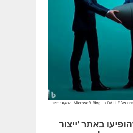
[בתמונה: פרשת הצוללות והשלכותיה… התמונה עובדה במערכת הבינה המלאכותית של DALL·E ב- Microsoft Bing. המקור: ייצור
ופיעו באתר 'ייצור