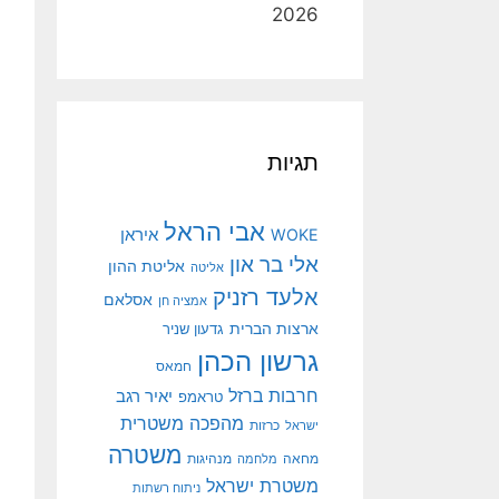
2026
תגיות
אבי הראל
איראן
WOKE
אלי בר און
אליטת ההון
אליטה
אלעד רזניק
אסלאם
אמציה חן
ארצות הברית
גדעון שניר
גרשון הכהן
חמאס
חרבות ברזל
יאיר רגב
טראמפ
מהפכה משטרית
ישראל
כרזות
משטרה
מנהיגות
מחאה
מלחמה
משטרת ישראל
ניתוח רשתות