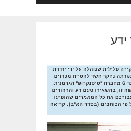
ידע
ללות המכונה גם תיק 3000, היא חקירה פלילית שנוהלה על ידי יחידת
 משטרת ישראל מאז פברואר 2017 ובמסגרתה נחקר חשד להטיית מכרזים
הקשורים לרכש צוללות מסדרת דולפין AIP וספינות סער 6 מחברת "טיסנקרופ" הגרמנית,
 2023 יצא האוויר מפרשה זו, בהשאירו טעם רע והרהורים
 עבורכם את כל המאמרים שהופיעו
ל פי הכותבים (בסדר הא"ב). קריאה