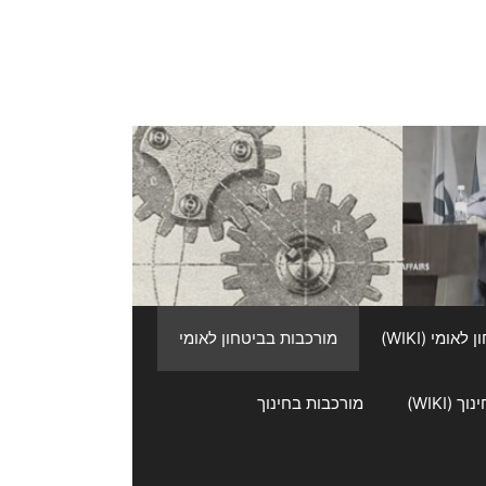
אומי (WIKI)
מורכבות בביטחון לאומי
 (WIKI)
מורכבות בחינוך