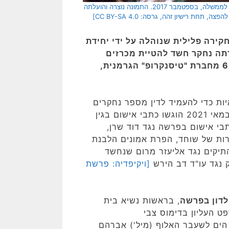
[בתמונה: שלט נגד שחיתות בפרשת הצוללות, במהלך המחאה נגד היועץ המשפטי לממשלה, בספטמבר 2017. התמונה נוצרה והועלתה
 וכלי השיט, המכונה גם תיק 3000, היא חקירה פלילית שנוהלה על ידי יחידת
ת ישראל מאז פברואר 2017 ובמסגרתה נחקר חשד להטיית מכרזים
הקשורים לרכש צוללות מסדרת דולפין AIP וספינות סער 6 מחברת "טיסנקרופ" הגרמנית,
 כדי להעמיד לדין מספר נחקרים
באשמת שוחד, מרמה, הלבנת הון ואישומים נוספים. ב-10 במאי 2021 הוגשו כתבי אישום בגין
כתבי אישום בפרשה נגד דוד שרן,
ירות של שוחד, הפרת אמונים הלבנת
התיקים נגד אליעזר מרום שנחשד
 נגד עו"ד דב הירש
[ויקיפדיה: פרשת
לדון בפרשה
, בראשות נשיא בית
ט העליון בדימוס צבי
 הים לשעבר האלוף (מיל') אברהם