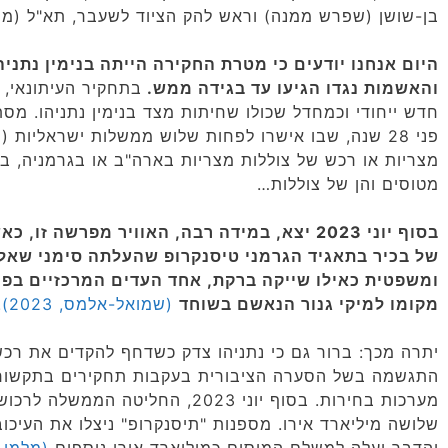
בן-שושן (שפרש ממנה) וראש להק הציוד לשעבר, תא"ל (מיל'
היום אנחנו יודעים כי מטרת החקירה הייתה בנימין נתניהו
והאשמות נגדו הגיעו עד בגידה ממש.
בתחקיר העיתונאי, 
חדש ייחודי וכמחדל שכולו שחיתות מצד בנימין נתניהו. מ
פני 28 שנה, שבו אישרו לפחות שלוש ממשלות ישראליות 
מצריות או רכש של צוללות מצריות בארה"ב או בגרמניה, ב
מטוסים והן של צוללות…
בסוף יוני 2023 יצא, במידה רבה, האוויר מפרשה 
של בכיר בתאגיד הגרמני טיסנקרופ שהעלתה סימני שאל
ומשפטית כאילו שייקה ברקת, אחד העדים המרכזיים בפר
מקומו למיקי גנור הנאשם בשוחד
(שמואל-אלמס, 2023)
.
יתרה מכך: ברור גם כי נתניהו צדק כשדחף להקדים את רכש
התגשמה בשל הסערה הציבורית בעקבות תחקירים בתקשורת
מערכות בחירות. בסוף יוני 2023, הח
שלושה מיליארד אירו. מספנות "תיסנקרופ" ניצלו את העיכ
והדבר יעלה למשלם המיסים כמיליארד אירו נוספים
(מלמן, 2023