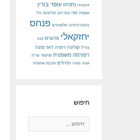
עופר בורין
נתניהו
ארגוניות
עוצמה
עזה
עמר דנק
פוליטיקה
פיל
פנחס
פלסטינים
בחנות חרסינה
יחזקאלי
פרוגרס
צבא
קורונה
רועי צזנה
רוסיה
צה"ל
רפורמה משפטית
שיטור
שרית
תהילים
אונגר משיח
תרבות ארגונית
חיפוש
חיפוש: