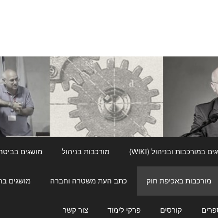
ם במורכבות ובניהול (WIKI)
מורכבות בניהול
מושגים בביטחון ל
מורכבות באכיפת חוק
כתב העת משטרה וחברה
מושגים בחינוך
פרים
קורסים
פרקי לימוד
צור קשר