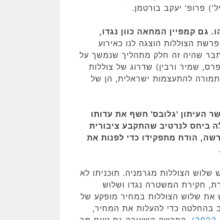
) פרופ' יעקב בורטמן.
. גם קמפיין המחאה כוון נגדו,
פרשת הצוללות הוצגה לנו כאירוע
סתבר שהיה זה חלק מתהליך שנמשך על
(פרס, שמיר ורבין) שדרוג של צוללות
תמורה להתעצמות ישראלית, הן של
זו, כאשר העיתון 'גלובס' חשף את עדותו
ה ביחס לנרטיב שהתקבע ציבורית
שה, הודח מתפקידו כדי לפנות את
 שלוש הצוללות מגרמניה. תוכניתו לא
, חקירת המשטרה נגדו ושלוש
ליטה הממשלה לרכוש את שלוש הצוללות במחיר מופקע של
וב בהחלטה כדי להעלות את המחיר,
)
. הפרשה השאירה גם טעם מר