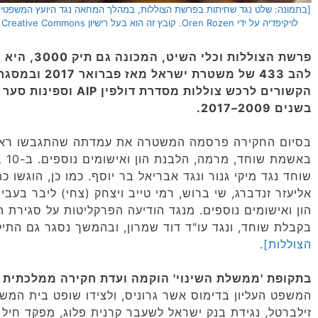
לויקיפדיה על ידי Oren Rozen. קובץ זה הוא בעל רישיון Creative Commons להפצה, תחת רישיון זהה, גרסה: CC BY-SA 4.0]
פרשת הצוללות
להב 433 של משטר
בשנים 2009–2017.
בסיום החקירה פרסמה המשטרה את עמדתה שהתגבשו ראיות
שוחד נגד מיקי גנור ונגד אבריאל בר יוסף. כמו כן, הוגשו 
אליעזר זנדברג, שי ברוש, רמי טייב ויצחק (צחי) ליבר בעב
הון ואישומים נוספים. מנגד הודיעה הפרקליטות על סגירת 
בקבלת שוחד, ונגד עו"ד דוד שמרון, ובהמשך נסגר גם התיק
הצוללות]
.
בתקופת 'ממשלת השינוי' הוקמה ועדת חקירה ממלכתית 
המשפט העליון בדימוס אשר גרוניס, ולצידו שופט בית המשפ
זילברטל, נגידת בנק ישראל לשעבר קרנית פלוג, מפקד חיל