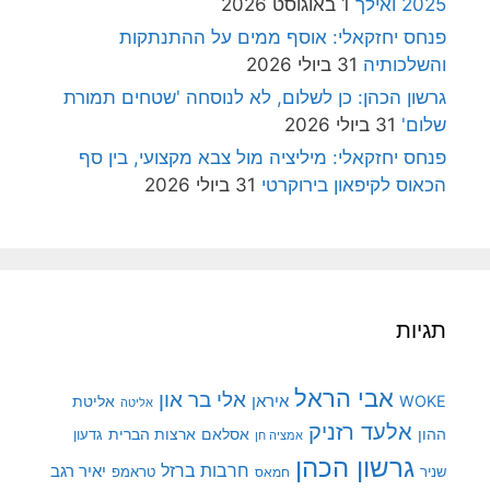
2025 ואילך
1 באוגוסט 2026
פנחס יחזקאלי: אוסף ממים על ההתנתקות
והשלכותיה
31 ביולי 2026
גרשון הכהן: כן לשלום, לא לנוסחה 'שטחים תמורת
שלום'
31 ביולי 2026
פנחס יחזקאלי: מיליציה מול צבא מקצועי, בין סף
הכאוס לקיפאון בירוקרטי
31 ביולי 2026
תגיות
אבי הראל
אלי בר און
איראן
WOKE
אליטת
אליטה
אלעד רזניק
ההון
אסלאם
ארצות הברית
גדעון
אמציה חן
גרשון הכהן
חרבות ברזל
יאיר רגב
שניר
טראמפ
חמאס