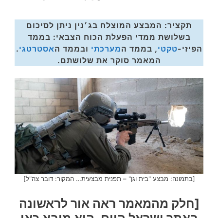
תקציר:
המבצע המוצלח בג׳נין ניתן לסיכום
בשלושת ממדי הפעלת הכוח הצבאי: בממד
הפיזי-
טקטי
, בממד ה
מערכתי
ובממד ה
אסטרטגי
.
המאמר סוקר את שלושתם.
[בתמונה: מבצע "בית וגן" – תפנית מבצעית… המקור: דובר צה"ל]
[חלק מהמאמר ראה אור לראשונה
באתר ישראל היום. הוא מובא כאן