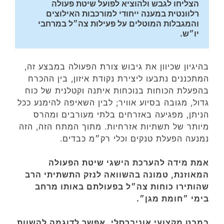
הצליחו לגבש ולהוציא לפועל שיטת פעולה 
רלוונטית במענה ייחודי למורכבות האילוצים 
והמגבלות המוטלים על פעילות צה״ל במרחבי 
יו״ש. 
בהיגיון שכיוון את גיבוש צורת הפעולה במבצע זה,
המתכננים נתבעו ליצירת נקודת איזון, בין ההכרח
בהפעלת הכוחות בנוכחות איתנה וקטלנית של כוח
גדול, מגובה בסיוע אוויר; לבין השאיפה להימנע ככל
הניתן, מפגיעה באזרחים בלתי מעורבים ומהרס
מיותר של תשתיות אזרחיות. מתוך המתח הזה, הזה
נמנעה הפעלת טנקים וכלי רק״מ כבדים.
אמת מידה להערכת הישגי שיטת הפעולה
המאוזנת, טמונה בהשוואה לנזק התשתיתי הרב
שהותירו כוחות צה״ל בפעולתם באותו מרחב
בימי ״חומת מגן״.
במבט מקצועי אוניברסלי, אפשר לדוגמה להשוות