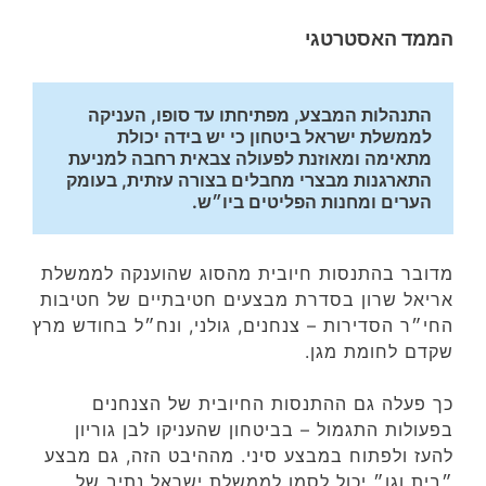
הממד האסטרטגי
התנהלות המבצע, מפתיחתו עד סופו, העניקה 
לממשלת ישראל ביטחון כי יש בידה יכולת 
מתאימה ומאוזנת לפעולה צבאית רחבה למניעת 
התארגנות מבצרי מחבלים בצורה עזתית, בעומק 
הערים ומחנות הפליטים ביו״ש.
מדובר בהתנסות חיובית מהסוג שהוענקה לממשלת
אריאל שרון בסדרת מבצעים חטיבתיים של חטיבות
החי״ר הסדירות – צנחנים, גולני, ונח״ל בחודש מרץ
שקדם לחומת מגן.
כך פעלה גם ההתנסות החיובית של הצנחנים
בפעולות התגמול – בביטחון שהעניקו לבן גוריון
להעז ולפתוח במבצע סיני. מההיבט הזה, גם מבצע
״בית וגן״ יכול לסמן לממשלת ישראל נתיב של