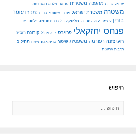
מהפכה משטרית
מנהיגות
ישראל
כרזות
מחאה
מלחמה
משטרה
עופר
משטרת ישראל
נתניהו
ניתוח רשתות ארגוניות
בורין
עוצמה
עזה
פלסטינים
עמר דנק
פוליטיקה
פיל בחנות חרסינה
פנחס יחזקאלי
קורונה
פרוגרס
רוסיה
צה"ל
צבא
רפורמה משפטית
רועי צזנה
שיטור
תהילים
שרית אונגר משיח
תרבות ארגונית
חיפוש
חיפוש: