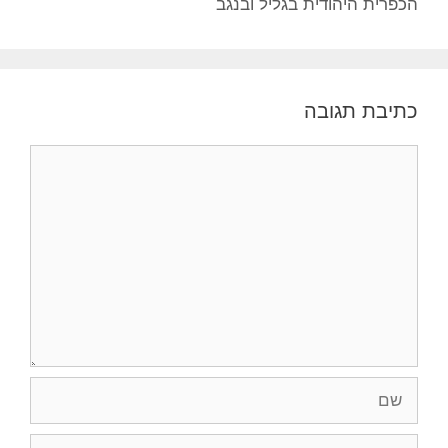
הכפרית היהודית בגליל ובנגב
כתיבת תגובה
תגובה
שם
אימייל