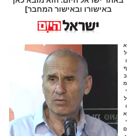
באישורו ובאישור המחבר]
א
ל
ו
ף
ב
מ
י
ל
ו
א
י
ם