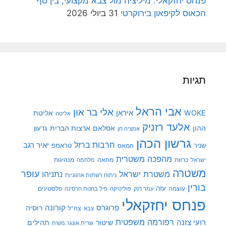
פנחס יחזקאלי: מיליציה מול צבא מקצועי, בין סף
הכאוס לקיפאון בירוקרטי
31 ביולי 2026
תגיות
אבי הראל
אלי בר און
איראן
WOKE
אליטת
אליטה
אלעד רזניק
ההון
אסלאם
ארצות הברית
גדעון
אמציה חן
גרשון הכהן
חרבות ברזל
יאיר רגב
שניר
טראמפ
חמאס
מהפכה משטרית
מנהיגות
ישראל
כרזות
מחאה
מלחמה
משטרה
עופר
משטרת ישראל
נתניהו
ניתוח רשתות ארגוניות
בורין
עוצמה
עזה
פלסטינים
עמר דנק
פוליטיקה
פיל בחנות חרסינה
פנחס יחזקאלי
קורונה
פרוגרס
רוסיה
צה"ל
צבא
רפורמה משפטית
רועי צזנה
שיטור
תהילים
שרית אונגר משיח