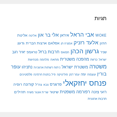
תגיות
אבי הראל
אלי בר און
איראן
WOKE
אליטת
אליטה
אלעד רזניק
ההון
אסלאם
ארצות הברית
גדעון
אמציה חן
גרשון הכהן
חרבות ברזל
יאיר רגב
שניר
טראמפ
חמאס
מהפכה משטרית
מנהיגות
ישראל
כרזות
מחאה
מלחמה
משטרה
עופר
משטרת ישראל
נתניהו
ניתוח רשתות ארגוניות
בורין
עוצמה
עזה
פלסטינים
עמר דנק
פוליטיקה
פיל בחנות חרסינה
פנחס יחזקאלי
קורונה
פרוגרס
רוסיה
צה"ל
צבא
רפורמה משפטית
רועי צזנה
שיטור
תהילים
שרית אונגר משיח
תרבות ארגונית