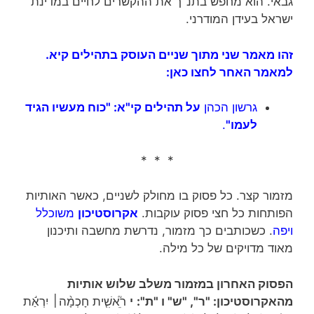
גבאי. הוא מחפש בתנ"ך את ההקשרים לחיים במדינת
ישראל בעידן המודרני.
זהו מאמר שני מתוך שניים העוסק בתהילים קיא.
למאמר האחר לחצו כאן:
גרשון הכהן
על תהילים קי"א: "כוח מעשיו הגיד
לעמו"
.
* * *
מזמור קצר. כל פסוק בו מחולק לשניים, כאשר האותיות
הפותחות כל חצי פסוק עוקבות.
אקרוסטיכון
משוכלל
ויפה
. כשכותבים כך מזמור, נדרשת מחשבה ותיכנון
מאוד מדויקים של כל מילה.
הפסוק האחרון במזמור משלב שלוש אותיות
מהאקרוסטיכון: "ר", "ש" ו "ת":
י
ר
אשִׁ֤ית חָכְמָ֨ה׀ יִרְאַ֬ת