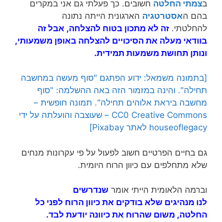
ב
צמתי החלטה
חשובים. כך פעלתי גם אני במקרים
בהם ה
אסטרטגיה
הארגונית הייתה נתונה
להחלטתי.
זה לא מתכון
בטוח ל
הצלחה
, אבל זה
בוודאי מעלה את הסיכויים ל
הצלחה
באופן משמעותי,
ונותן תחושת משמעות תמידית.
[בתמונה משמאל: ידוע הפתגם "סוף מעשה במחשבה
תחילה". והינה במזמור הזה באה ההשלמה: "סוף
מחשבה ביראת אלוהים תחילה". תמונה חופשית –
CC0 Creative Commons – שעוצבה והועלתה על ידי
houseoflegacy לאתר Pixabay]
גם בחיים הפרטיים חשוב לפעול על פי עקרונות מנחים
שלא מתחלפים עם כיוון הרוח היומית.
וברמה הלאומית הייתי אומר
שנדר
שים
לנו
מנהיגים
שלא בוד
קים את כיוון הרו
ח לפני כל
החלטה
, משום
שהרוח את כיוונה יודעת לבד.