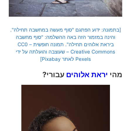
[בתמונה: ידוע הפתגם "סוף מעשה במחשבה תחילה".
והינה במזמור הזה באה ההשלמה: "סוף מחשבה
ביראת אלוהים תחילה". תמונה חופשית – CC0
Creative Commons – שעוצבה והועלתה על ידי
Pexels לאתר Pixabay]
מהי
יראת אלוהים
עבורי?