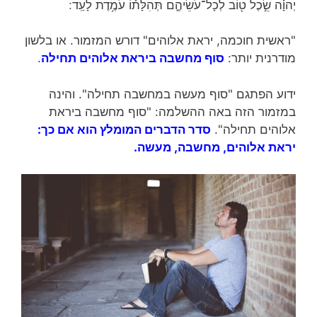
יְהוָ֗ה שֵׂ֣כֶל ט֖וֹב לְכָל־עֹשֵׂיהֶ֑ם תְּהִלָּת֗וֹ עֹמֶ֥דֶת לָעַֽד ׃
"ראשית חוכמה, יראת אלוהים" דורש המזמור. או בלשון
מודרנית יותר:
סוף מחשבה ביראת אלוהים תחילה
.
ידוע הפתגם "סוף מעשה במחשבה תחילה". והינה
במזמור הזה באה ההשלמה: "סוף מחשבה ביראת
אלוהים תחילה".
סדר הדברים המומלץ הוא אם כך:
יראת אלוהים, מחשבה, מעשה.