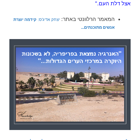
אצל דלת העם."
המאמר הרלוונטי באתר:
יצחק אדיג’ס:
קידמה יוצרת
אנשים מתוכנתים…