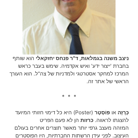
ניצב משנה בגמלאות, ד"ר פנחס יחזקאלי
הוא שותף
בחברת 'ייצור ידע' ואיש אקדמיה. שימש בעבר כראש
המרכז למחקר אסטרטגי ולמדניות של צה"ל. הוא העורך
הראשי של אתר זה.
* * *
כְּרָזָה
או
פּוֹסְטֶר
(Poster) היא כל דימוי חזותי המיועד
להצגתו לראווה.
כרזות
הן לא פעם הפריט
המזהה מעצב גרפי יותר מאשר תוצרים אחרים בעולם
העיצוב. לפני עידן הרשתות החברתיות, היו הפוסטרים