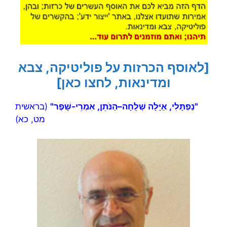
[לאוסף הכרזות על פוליטיקה, צבא
ומדינאות, לחצו כאן]
"נַפְתָּלִי, אַיָּלָה שְׁלֻחָה–הַנֹּתֵן, אִמְרֵי-שָׁפֶר"
(בראשית
מט, כא)