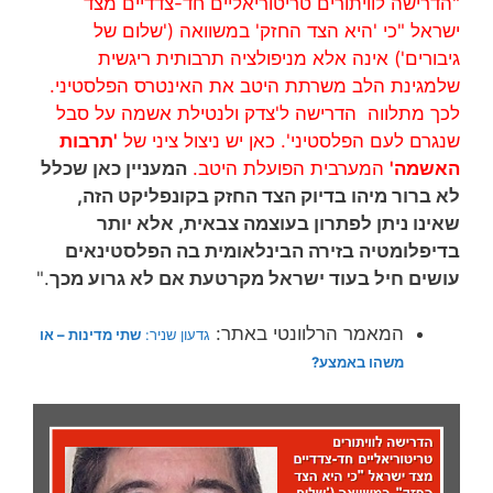
"הדרישה לוויתורים טריטוריאליים חד-צדדיים מצד
ישראל "כי 'היא הצד החזק' במשוואה ('שלום של
גיבורים') אינה אלא מניפולציה תרבותית ריגשית
שלמגינת הלב משרתת היטב את האינטרס הפלסטיני.
לכך מתלווה הדרישה ל'צדק ולנטילת אשמה על סבל
שנגרם לעם הפלסטיני'. כאן יש ניצול ציני של
'תרבות
האשמה'
המערבית הפועלת היטב.
המעניין כאן שכלל
לא ברור מיהו בדיוק הצד החזק בקונפליקט הזה,
שאינו ניתן לפתרון בעוצמה צבאית, אלא יותר
בדיפלומטיה בזירה הבינלאומית בה הפלסטינאים
עושים חיל בעוד ישראל מקרטעת אם לא גרוע מכך
."
המאמר הרלוונטי באתר:
גדעון שניר:
שתי מדינות – או
משהו באמצע?