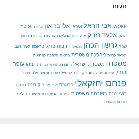
תגיות
אבי הראל
אלי בר און
איראן
WOKE
אליטת
אליטה
אלעד רזניק
ההון
אסלאם
ארצות הברית
גדעון
אמציה חן
גרשון הכהן
חרבות ברזל
יאיר רגב
שניר
טראמפ
חמאס
מהפכה משטרית
מנהיגות
ישראל
כרזות
מחאה
מלחמה
משטרה
עופר
משטרת ישראל
נתניהו
ניתוח רשתות ארגוניות
בורין
עוצמה
עזה
פלסטינים
עמר דנק
פוליטיקה
פיל בחנות חרסינה
פנחס יחזקאלי
קורונה
פרוגרס
רוסיה
צה"ל
צבא
רפורמה משפטית
רועי צזנה
שיטור
תהילים
שרית אונגר משיח
תרבות ארגונית