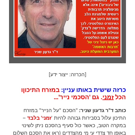
[הכרזה: ייצור ידע]
כרזה שישית באותו עניין:
במזרח התיכוןו
הכל
זמני
. גם 'הסכמי נייר'…
כותב ד"ר גדעון שניר:
"הסכם "על הנייר" במזרח
התיכון עלול בסבירות גבוהה להיות '
זמני' בלבד
–
במקרה הטוב, כאשר כול סעיף בהסכם ניתן לשינוי
באופן חד צדדי עי מי מהצדדים (ראו את הסכם השלום