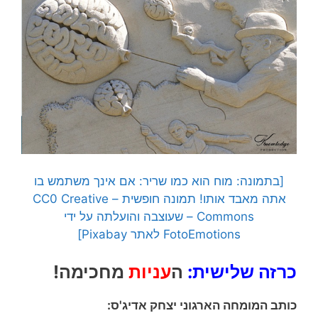
[בתמונה: מוח הוא כמו שריר: אם אינך משתמש בו
אתה מאבד אותו! תמונה חופשית – CC0 Creative
Commons – שעוצבה והועלתה על ידי
FotoEmotions לאתר Pixabay]
כרזה שלישית:
ה
עניות
מחכימה!
כותב המומחה הארגוני יצחק
אדיג'ס
: